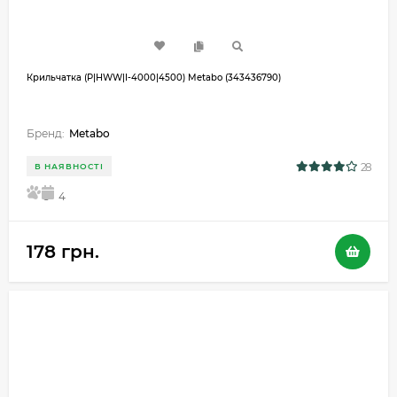
Крильчатка (P|HWW|I-4000|4500) Metabo (343436790)
Бренд:
Metabo
28
В НАЯВНОСТІ
5
4
178 грн.