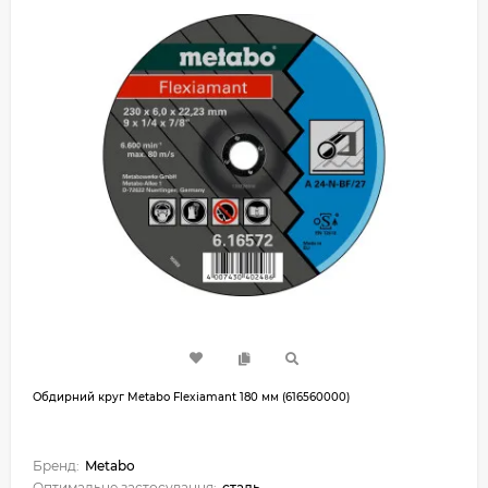
Обдирний круг Metabo Flexiamant 180 мм (616560000)
Бренд:
Metabo
Оптимальне застосування:
сталь