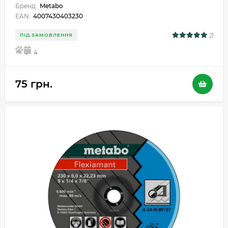
Бренд:
Metabo
EAN:
4007430403230
21
ПІД ЗАМОВЛЕННЯ
5
4
75 грн.