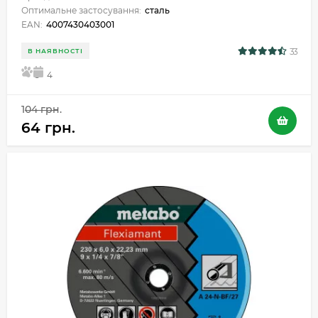
Оптимальне застосування:
сталь
EAN:
4007430403001
33
В НАЯВНОСТІ
5
4
104 грн.
64 грн.