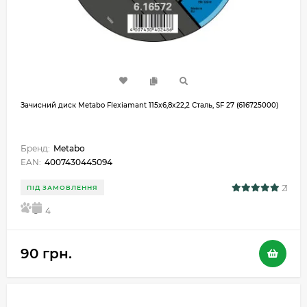
Зачисний диск Metabo Flexiamant 115x6,8x22,2 Сталь, SF 27 (616725000)
Бренд:
Metabo
EAN:
4007430445094
21
ПІД ЗАМОВЛЕННЯ
5
4
90 грн.