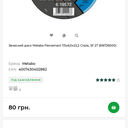
Зачисний диск Metabo Flexiamant 115x6,0x22,2 Сталь, SF 27 (616726000)
Бренд:
Metabo
EAN:
4007430402882
25
ПІД ЗАМОВЛЕННЯ
5
4
80 грн.