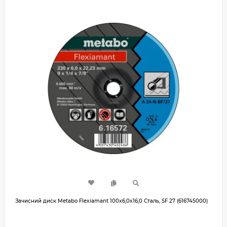
Зачисний диск Metabo Flexiamant 100x6,0x16,0 Сталь, SF 27 (616745000)