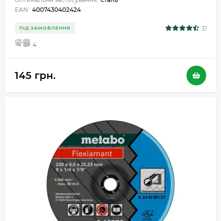
EAN:
4007430402424
37
ПІД ЗАМОВЛЕННЯ
5
4
145 грн.