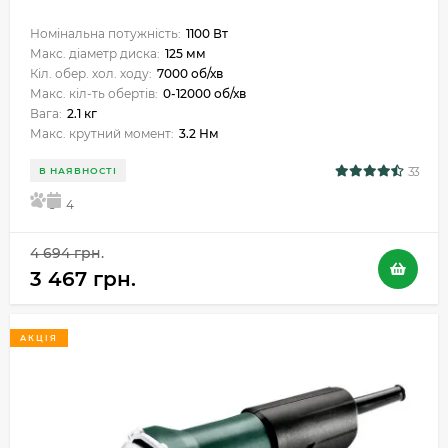
Номінальна потужність:
1100 Вт
Макс. діаметр диска:
125 мм
Кіл. обер. хол. ходу:
7000 об/хв
Макс. кіл-ть обертів:
0-12000 об/хв
Вага:
2.1 кг
Макс. крутний момент:
3.2 Нм
33
В НАЯВНОСТІ
5
4
4 694 грн.
3 467 грн.
АКЦІЯ