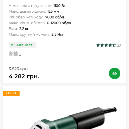
Номінальна потужність:
1100 Вт
Макс. діаметр диска:
125 мм
Кіл. обер. хол. ходу:
7000 об/хв
Макс. кіл-ть обертів:
0-12000 об/хв
Вага:
2.2 кг
Макс. крутний момент:
3.5 Нм
20
В НАЯВНОСТІ
5
4
5 523 грн.
4 282 грн.
АКЦІЯ