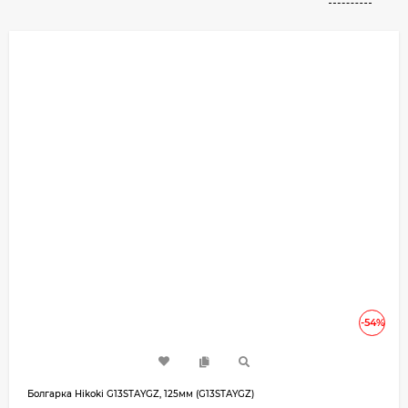
-54%
Болгарка Hikoki G13STAYGZ, 125мм (G13STAYGZ)