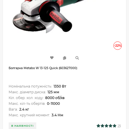
-22%
Болгарка Metabo W 13-125 Quick (603627000)
Номінальна потужність:
1350 Вт
Макс. діаметр диска:
125 мм
Кіл. обер. хол. ходу:
8000 об/хв
Макс. кіл-ть обертів:
0-11000
Вага:
2.4 кг
Макс. крутний момент:
3.4 Нм
23
В НАЯВНОСТІ