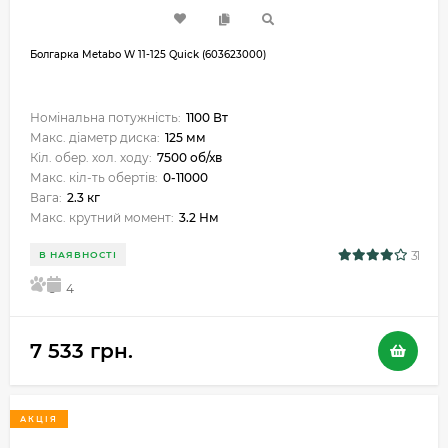
Болгарка Metabo W 11-125 Quick (603623000)
Номінальна потужність:
1100 Вт
Макс. діаметр диска:
125 мм
Кіл. обер. хол. ходу:
7500 об/хв
Макс. кіл-ть обертів:
0-11000
Вага:
2.3 кг
Макс. крутний момент:
3.2 Нм
31
В НАЯВНОСТІ
5
4
7 533 грн.
АКЦІЯ