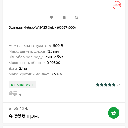
-19%
Болгарка Metabo W 9-125 Quick (600374000)
Номінальна потужність:
900 Вт
Макс. діаметр диска:
125 мм
Кіл. обер. хол. ходу:
7500 об/хв
Макс. кіл-ть обертів:
0-10500
Вага:
2.1 кг
Макс. крутний момент:
2.5 Нм
22
В НАЯВНОСТІ
5
4
6 135 грн.
4 996 грн.