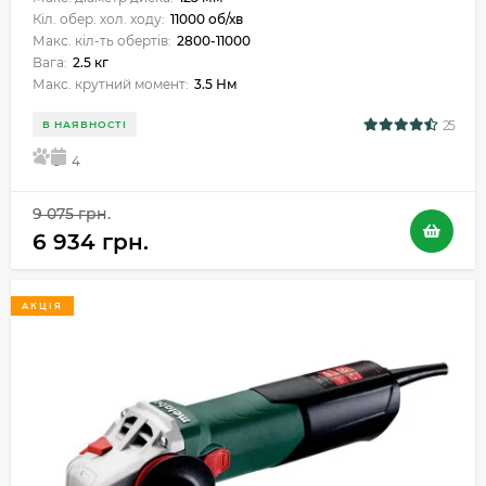
Кіл. обер. хол. ходу:
11000 об/хв
Макс. кіл-ть обертів:
2800-11000
Вага:
2.5 кг
Макс. крутний момент:
3.5 Нм
25
В НАЯВНОСТІ
5
4
9 075 грн.
6 934 грн.
АКЦІЯ