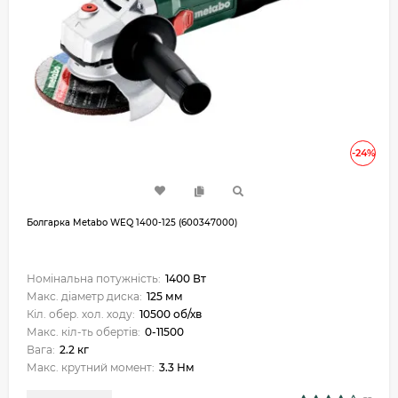
-24%
Болгарка Metabo WEQ 1400-125 (600347000)
Номінальна потужність:
1400 Вт
Макс. діаметр диска:
125 мм
Кіл. обер. хол. ходу:
10500 об/хв
Макс. кіл-ть обертів:
0-11500
Вага:
2.2 кг
Макс. крутний момент:
3.3 Нм