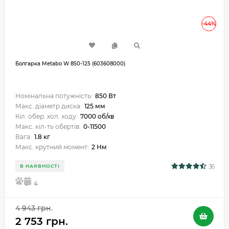
-44%
Болгарка Metabo W 850-125 (603608000)
Номінальна потужність:
850 Вт
Макс. діаметр диска:
125 мм
Кіл. обер. хол. ходу:
7000 об/хв
Макс. кіл-ть обертів:
0-11500
Вага:
1.8 кг
Макс. крутний момент:
2 Нм
36
В НАЯВНОСТІ
5
4
4 943 грн.
2 753 грн.