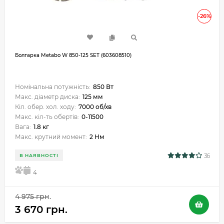
-26%
Болгарка Metabo W 850-125 SET (603608510)
Номінальна потужність:
850 Вт
Макс. діаметр диска:
125 мм
Кіл. обер. хол. ходу:
7000 об/хв
Макс. кіл-ть обертів:
0-11500
Вага:
1.8 кг
Макс. крутний момент:
2 Нм
36
В НАЯВНОСТІ
5
4
4 975 грн.
3 670 грн.