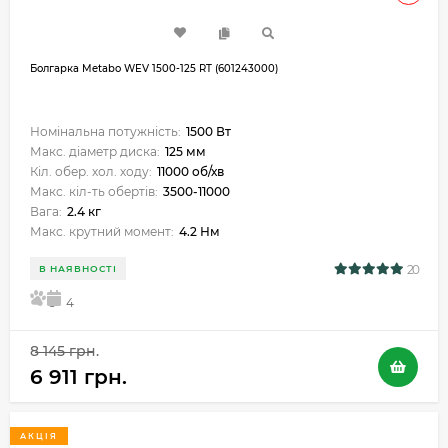
Болгарка Metabo WEV 1500-125 RT (601243000)
Номінальна потужність:
1500 Вт
Макс. діаметр диска:
125 мм
Кіл. обер. хол. ходу:
11000 об/хв
Макс. кіл-ть обертів:
3500-11000
Вага:
2.4 кг
Макс. крутний момент:
4.2 Нм
20
В НАЯВНОСТІ
5
4
8 145 грн.
6 911 грн.
АКЦІЯ