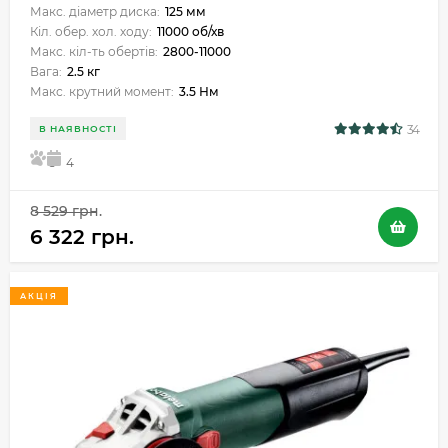
Макс. діаметр диска:
125 мм
Кіл. обер. хол. ходу:
11000 об/хв
Макс. кіл-ть обертів:
2800-11000
Вага:
2.5 кг
Макс. крутний момент:
3.5 Нм
34
В НАЯВНОСТІ
5
4
8 529 грн.
6 322 грн.
АКЦІЯ