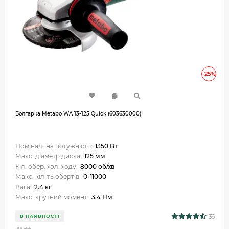
-25%
Болгарка Metabo WA 13-125 Quick (603630000)
Номінальна потужність:
1350 Вт
Макс. діаметр диска:
125 мм
Кіл. обер. хол. ходу:
8000 об/хв
Макс. кіл-ть обертів:
0-11000
Вага:
2.4 кг
Макс. крутний момент:
3.4 Нм
36
В НАЯВНОСТІ