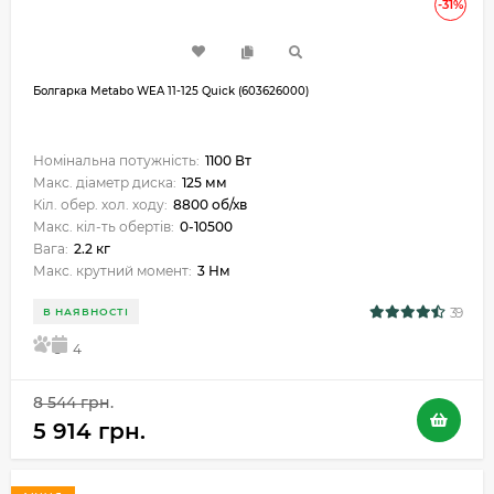
-31%
Болгарка Metabo WEA 11-125 Quick (603626000)
Номінальна потужність:
1100 Вт
Макс. діаметр диска:
125 мм
Кіл. обер. хол. ходу:
8800 об/хв
Макс. кіл-ть обертів:
0-10500
Вага:
2.2 кг
Макс. крутний момент:
3 Нм
39
В НАЯВНОСТІ
5
4
8 544 грн.
5 914 грн.