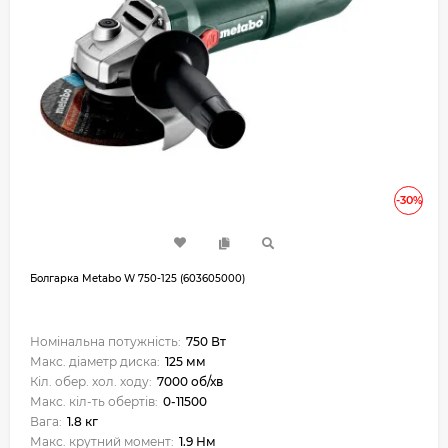
-30%
Болгарка Metabo W 750-125 (603605000)
Номінальна потужність:
750 Вт
Макс. діаметр диска:
125 мм
Кіл. обер. хол. ходу:
7000 об/хв
Макс. кіл-ть обертів:
0-11500
Вага:
1.8 кг
Макс. крутний момент:
1.9 Нм