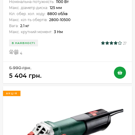
Номінальна потужність:
1100 Вт
Макс. діаметр диска:
125 мм
Кіл. обер. хол. ходу:
8800 об/хв
Макс. кіл-ть обертів:
2800-10500
Вага:
2.1 кг
Макс. крутний момент:
3 Нм
27
В НАЯВНОСТІ
5
4
6 990 грн.
5 404 грн.
АКЦІЯ