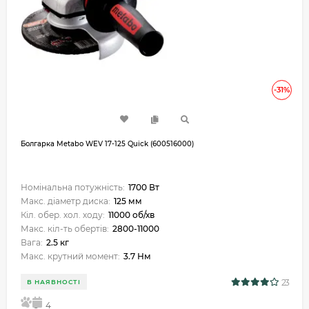
-31%
Болгарка Metabo WEV 17-125 Quick (600516000)
Номінальна потужність:
1700 Вт
Макс. діаметр диска:
125 мм
Кіл. обер. хол. ходу:
11000 об/хв
Макс. кіл-ть обертів:
2800-11000
Вага:
2.5 кг
Макс. крутний момент:
3.7 Нм
23
В НАЯВНОСТІ
5
4