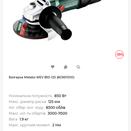
-35%
Болгарка Metabo WEV 850-125 (603611000)
Номінальна потужність:
850 Вт
Макс. діаметр диска:
125 мм
Кіл. обер. хол. ходу:
8500 об/хв
Макс. кіл-ть обертів:
3000-11500
Вага:
1.9 кг
Макс. крутний момент:
2 Нм