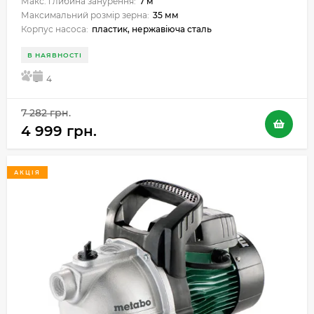
Макс. глибина занурення:
7 м
Максимальний розмір зерна:
35 мм
Корпус насоса:
пластик, нержавіюча сталь
В НАЯВНОСТІ
5
4
7 282 грн.
4 999 грн.
АКЦІЯ