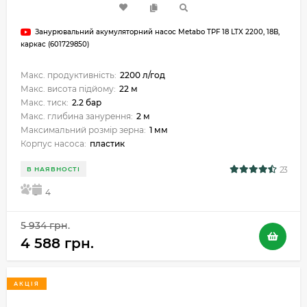
Занурювальний акумуляторний насос Metabo TPF 18 LTX 2200, 18В,
каркас (601729850)
Макс. продуктивність:
2200 л/год
Макс. висота підйому:
22 м
Макс. тиск:
2.2 бар
Макс. глибина занурення:
2 м
Максимальний розмір зерна:
1 мм
Корпус насоса:
пластик
23
В НАЯВНОСТІ
5
4
5 934 грн.
4 588 грн.
АКЦІЯ