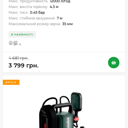
Макс. продуктивність:
12000 л/год
Макс. висота підйому:
4.5 м
Макс. тиск:
0.45 бар
Макс. глибина занурення:
7 м
Максимальний розмір зерна:
35 мм
В НАЯВНОСТІ
5
4
4 681 грн.
3 799 грн.
АКЦІЯ