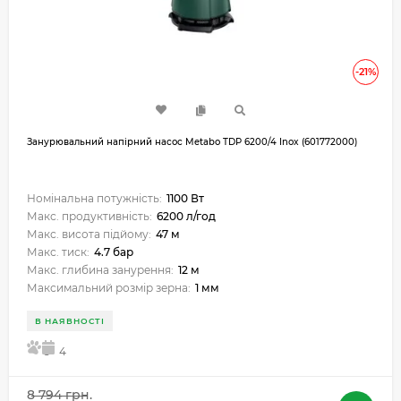
-21%
Занурювальний напірний насос Metabo TDP 6200/4 Inox (601772000)
Номінальна потужність:
1100 Вт
Макс. продуктивність:
6200 л/год
Макс. висота підйому:
47 м
Макс. тиск:
4.7 бар
Макс. глибина занурення:
12 м
Максимальний розмір зерна:
1 мм
В НАЯВНОСТІ
5
4
8 794 грн.