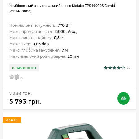
Комбінований занурювальний насос Metabo TPS 14000S Combi
(0251400000)
Номінальна потужність:
770 Вт
Макс. продуктивність:
14000 л/год
Макс. висота підйому:
8,5 м
Макс. тиск:
0.85 бар
Макс. глибина занурення:
7 м
Максимальний розмір зерна:
20 мм
24
В НАЯВНОСТІ
5
4
7 388 грн.
5 793 грн.
АКЦІЯ