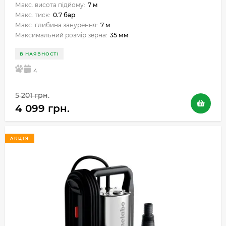
Макс. висота підйому:
7 м
Макс. тиск:
0.7 бар
Макс. глибина занурення:
7 м
Максимальний розмір зерна:
35 мм
В НАЯВНОСТІ
5
4
5 201 грн.
4 099 грн.
АКЦІЯ