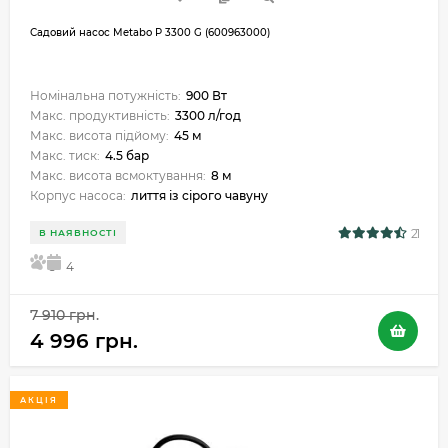
Садовий насос Metabo P 3300 G (600963000)
Номінальна потужність:
900 Вт
Макс. продуктивність:
3300 л/год
Макс. висота підйому:
45 м
Макс. тиск:
4.5 бар
Макс. висота всмоктування:
8 м
Корпус насоса:
лиття із сірого чавуну
21
В НАЯВНОСТІ
5
4
7 910 грн.
4 996 грн.
АКЦІЯ