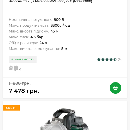
Насосна станція Metabo HWW 3300/25 G (600968000)
Номінальна потужність:
900 Вт
Макс. продуктивність:
3300 л/год
Макс. висота підйому:
45 м
Макс. тиск:
4.5 бар
Об'єм ресивера:
24 л
Макс. висота всмоктування:
8 м
24
В НАЯВНОСТІ
5
4
11 800 грн.
7 478 грн.
АКЦІЯ