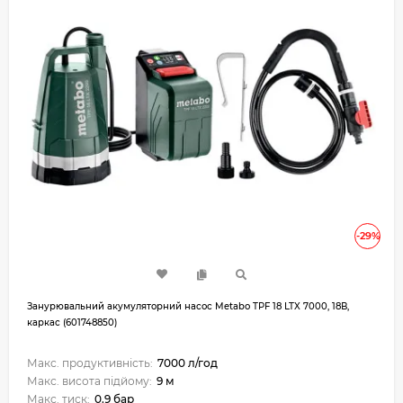
-29%
Занурювальний акумуляторний насос Metabo TPF 18 LTX 7000, 18В,
каркас (601748850)
Макс. продуктивність:
7000 л/год
Макс. висота підйому:
9 м
Макс. тиск:
0.9 бар