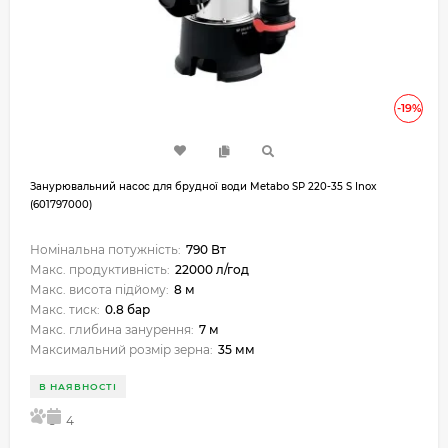
-19%
Занурювальний насос для брудної води Metabo SP 220-35 S Inox
(601797000)
Номінальна потужність:
790 Вт
Макс. продуктивність:
22000 л/год
Макс. висота підйому:
8 м
Макс. тиск:
0.8 бар
Макс. глибина занурення:
7 м
Максимальний розмір зерна:
35 мм
В НАЯВНОСТІ
5
4