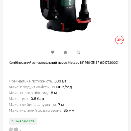
-31%
Комбінований занурювальний насос Metabo KP 160-35 SF (601792000)
Номінальна потужність:
500 Вт
Макс. продуктивність:
16000 л/год
Макс. висота підйому:
8 м
Макс. тиск:
0.8 бар
Макс. глибина занурення:
7 м
Максимальний розмір зерна:
35 мм
В НАЯВНОСТІ