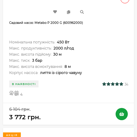
Садовий насос Metabo P 2000 G (600962000)
Номінальна потужність:
450 Вт
Макс. продуктивність:
2000 л/год
Макс. висота підйому:
30 м
Макс. тиск:
3 бар
Макс. висота всмоктування:
8 м
Корпус насоса:
лиття із сірого чавуну
34
В НАЯВНОСТІ
5
4
6 104 грн.
3 772 грн.
АКЦІЯ