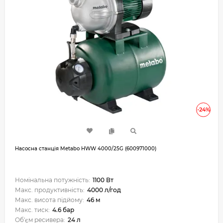
-24%
Насосна станція Metabo HWW 4000/25G (600971000)
Номінальна потужність:
1100 Вт
Макс. продуктивність:
4000 л/год
Макс. висота підйому:
46 м
Макс. тиск:
4.6 бар
Об'єм ресивера:
24 л