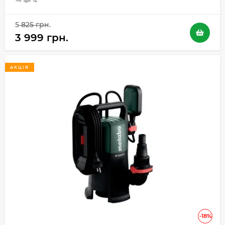
5
4
5 825 грн.
3 999 грн.
АКЦІЯ
-18%