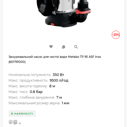
-25%
Занурювальний насос для чистої води Metabo TP 95 ASF Inox
(601791000)
Номінальна потужність:
350 Вт
Макс. продуктивність:
9500 л/год
Макс. висота підйому:
8 м
Макс. тиск:
0.8 бар
Макс. глибина занурення:
7 м
Максимальний розмір зерна:
1 мм
В НАЯВНОСТІ
5
4