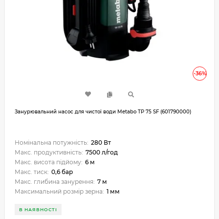
-36%
Занурювальний насос для чистої води Metabo TP 75 SF (601790000)
Номінальна потужність:
280 Вт
Макс. продуктивність:
7500 л/год
Макс. висота підйому:
6 м
Макс. тиск:
0,6 бар
Макс. глибина занурення:
7 м
Максимальний розмір зерна:
1 мм
В НАЯВНОСТІ