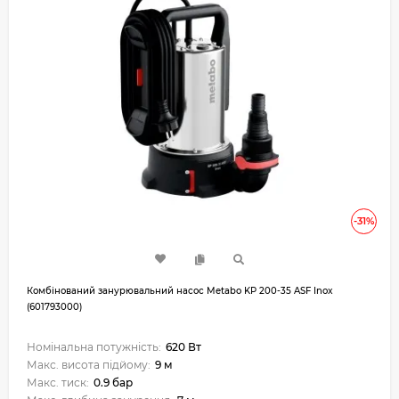
-31%
Комбінований занурювальний насос Metabo KP 200-35 ASF Inox
(601793000)
Номінальна потужність:
620 Вт
Макс. висота підйому:
9 м
Макс. тиск:
0.9 бар