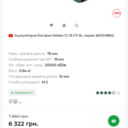
-19%
Акумуляторна болгарка Metabo CC 18 LTX BL, каркас (600349850)
Макс. діаметр диска:
76 мм
Глибина різання при 90°:
19 мм
Кіл. обер. хол. ходу:
20000 об/хв
Вага:
0.64 кг
Посадковий діаметр диска:
10 мм
Різьба шпинделя:
M 5
22
В НАЯВНОСТІ
5
4
7 850 грн.
6 322 грн.