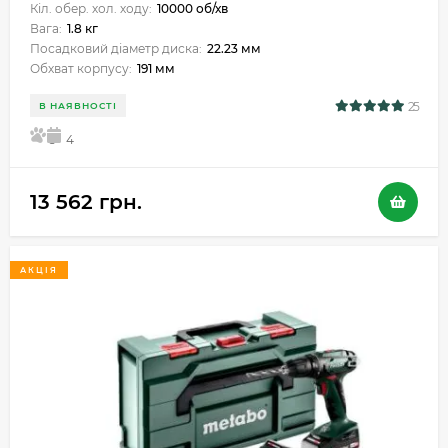
Кіл. обер. хол. ходу:
10000 об/хв
Вага:
1.8 кг
Посадковий діаметр диска:
22.23 мм
Обхват корпусу:
191 мм
25
В НАЯВНОСТІ
5
4
13 562 грн.
АКЦІЯ