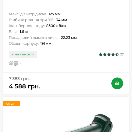
Макс. діаметр диска:
125 мм
Глибина різання при 90°:
34 мм
Кіл. обер. хол. ходу:
8500 об/хв
Вага:
1.6 кг
Посадковий діаметр диска:
22.23 мм
Обхват корпусу:
191 мм
37
В НАЯВНОСТІ
5
4
7 383 грн.
4 588 грн.
АКЦІЯ