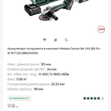
-34%
Акумуляторні інструменти в комплекті Metabo Combo Set 2.6.6 (BS 18 +
W 18 7-125) (685234000)
Макс. діаметр диска:
125 мм
Глибина різання при 90°:
34 мм
Кіл. обер. хол. ходу:
0-450 / 0-1600 об/хв
Вага:
0.92 кг
Посадковий діаметр диска:
22.23 мм
Обхват корпусу:
191 мм
36
В НАЯВНОСТІ
5
4