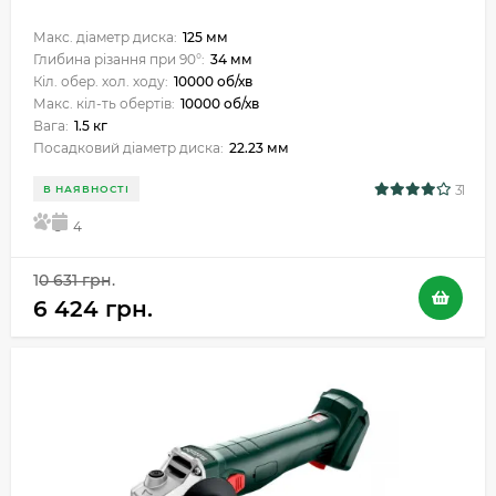
Макс. діаметр диска:
125 мм
Глибина різання при 90°:
34 мм
Кіл. обер. хол. ходу:
10000 об/хв
Макс. кіл-ть обертів:
10000 об/хв
Вага:
1.5 кг
Посадковий діаметр диска:
22.23 мм
31
В НАЯВНОСТІ
5
4
10 631 грн.
6 424 грн.