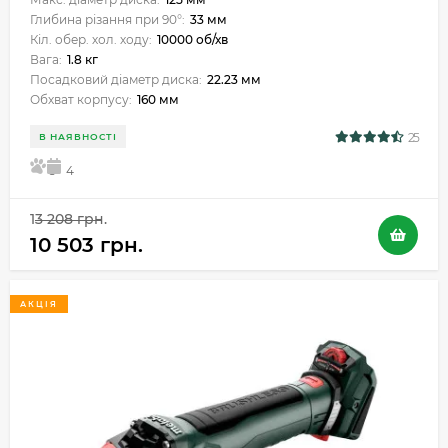
Глибина різання при 90°:
33 мм
Кіл. обер. хол. ходу:
10000 об/хв
Вага:
1.8 кг
Посадковий діаметр диска:
22.23 мм
Обхват корпусу:
160 мм
25
В НАЯВНОСТІ
5
4
13 208 грн.
10 503 грн.
АКЦІЯ