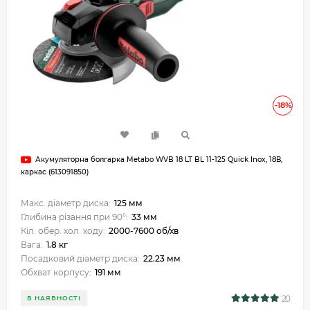
-18%
Акумуляторна болгарка Metabo WVB 18 LT BL 11-125 Quick Inox, 18В,
каркас (613091850)
Макс. діаметр диска:
125 мм
Глибина різання при 90°:
33 мм
Кіл. обер. хол. ходу:
2000-7600 об/хв
Вага:
1.8 кг
Посадковий діаметр диска:
22.23 мм
Обхват корпусу:
191 мм
20
В НАЯВНОСТІ