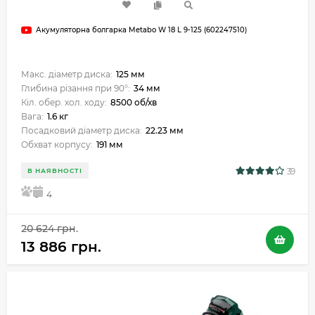
Акумуляторна болгарка Metabo W 18 L 9-125 (602247510)
Макс. діаметр диска:
125 мм
Глибина різання при 90°:
34 мм
Кіл. обер. хол. ходу:
8500 об/хв
Вага:
1.6 кг
Посадковий діаметр диска:
22.23 мм
Обхват корпусу:
191 мм
39
В НАЯВНОСТІ
5
4
20 624 грн.
13 886 грн.