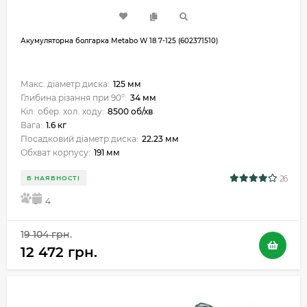
Акумуляторна болгарка Metabo W 18 7-125 (602371510)
Макс. діаметр диска:
125 мм
Глибина різання при 90°:
34 мм
Кіл. обер. хол. ходу:
8500 об/хв
Вага:
1.6 кг
Посадковий діаметр диска:
22.23 мм
Обхват корпусу:
191 мм
26
В НАЯВНОСТІ
5
4
19 104 грн.
12 472 грн.