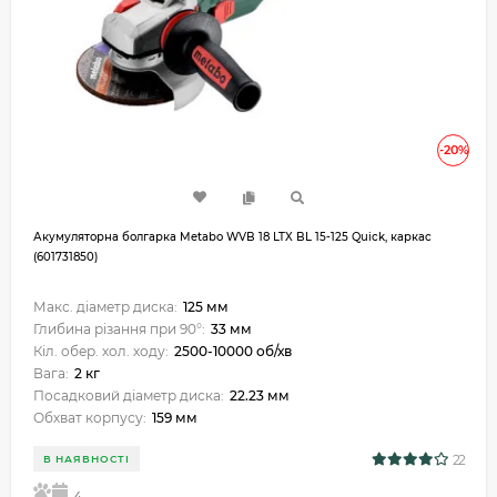
-20%
Акумуляторна болгарка Metabo WVB 18 LTX BL 15-125 Quick, каркас
(601731850)
Макс. діаметр диска:
125 мм
Глибина різання при 90°:
33 мм
Кіл. обер. хол. ходу:
2500-10000 об/хв
Вага:
2 кг
Посадковий діаметр диска:
22.23 мм
Обхват корпусу:
159 мм
22
В НАЯВНОСТІ
5
4