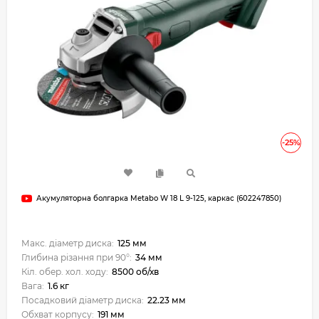
-25%
Акумуляторна болгарка Metabo W 18 L 9-125, каркас (602247850)
Макс. діаметр диска:
125 мм
Глибина різання при 90°:
34 мм
Кіл. обер. хол. ходу:
8500 об/хв
Вага:
1.6 кг
Посадковий діаметр диска:
22.23 мм
Обхват корпусу:
191 мм