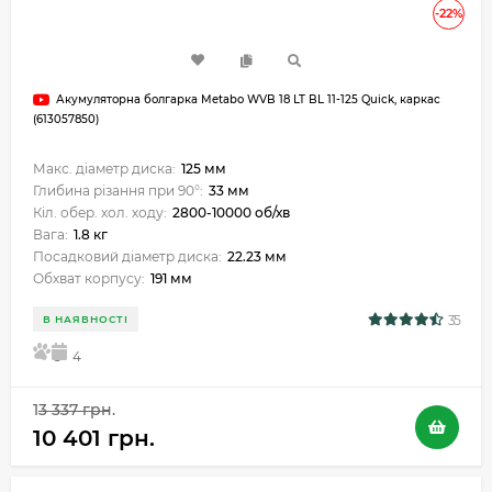
-22%
Акумуляторна болгарка Metabo WVB 18 LT BL 11-125 Quick, каркас
(613057850)
Макс. діаметр диска:
125 мм
Глибина різання при 90°:
33 мм
Кіл. обер. хол. ходу:
2800-10000 об/хв
Вага:
1.8 кг
Посадковий діаметр диска:
22.23 мм
Обхват корпусу:
191 мм
35
В НАЯВНОСТІ
5
4
13 337 грн.
10 401 грн.