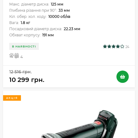
Макс. діаметр диска:
125 мм
Глибина різання при 90°:
33 мм
Кіл. обер. хол. ходу:
10000 об/хв
Вага:
1.8 кг
Посадковий діаметр диска:
22.23 мм
Обхват корпусу:
191 мм
24
В НАЯВНОСТІ
5
4
12 516 грн.
10 299 грн.
АКЦІЯ