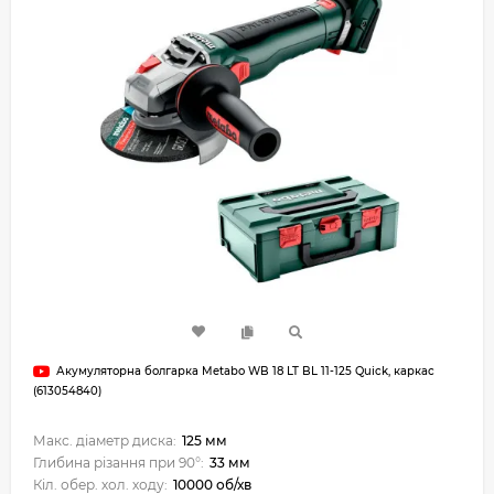
Акумуляторна болгарка Metabo WB 18 LT BL 11-125 Quick, каркас
(613054840)
Макс. діаметр диска:
125 мм
Глибина різання при 90°:
33 мм
Кіл. обер. хол. ходу:
10000 об/хв