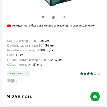
Акумуляторна болгарка Metabo W 18 L 9-125, каркас (602247840)
Макс. діаметр диска:
125 мм
Глибина різання при 90°:
34 мм
Кіл. обер. хол. ходу:
8500 об/хв
Вага:
1.6 кг
Посадковий діаметр диска:
22.23 мм
Обхват корпусу:
191 мм
29
В НАЯВНОСТІ
5
4
9 258 грн.