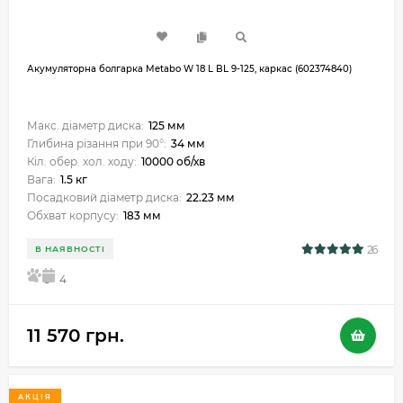
Акумуляторна болгарка Metabo W 18 L BL 9-125, каркас (602374840)
Макс. діаметр диска:
125 мм
Глибина різання при 90°:
34 мм
Кіл. обер. хол. ходу:
10000 об/хв
Вага:
1.5 кг
Посадковий діаметр диска:
22.23 мм
Обхват корпусу:
183 мм
26
В НАЯВНОСТІ
5
4
11 570 грн.
АКЦІЯ