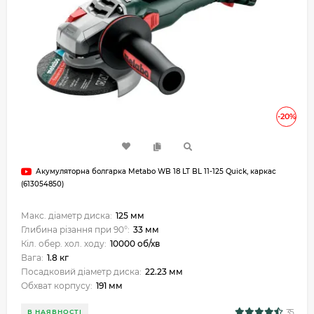
-20%
Акумуляторна болгарка Metabo WB 18 LT BL 11-125 Quick, каркас
(613054850)
Макс. діаметр диска:
125 мм
Глибина різання при 90°:
33 мм
Кіл. обер. хол. ходу:
10000 об/хв
Вага:
1.8 кг
Посадковий діаметр диска:
22.23 мм
Обхват корпусу:
191 мм
35
В НАЯВНОСТІ