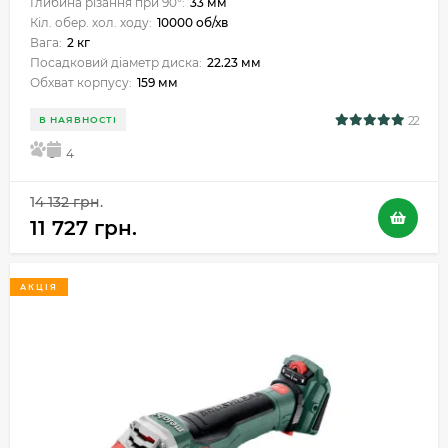
Глибина різання при 90°:
33 мм
Кіл. обер. хол. ходу:
10000 об/хв
Вага:
2 кг
Посадковий діаметр диска:
22.23 мм
Обхват корпусу:
159 мм
22
В НАЯВНОСТІ
5
4
14 132 грн.
11 727 грн.
АКЦІЯ