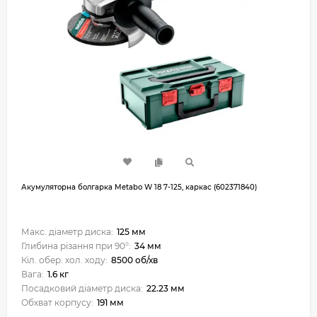
Акумуляторна болгарка Metabo W 18 7-125, каркас (602371840)
Макс. діаметр диска:
125 мм
Глибина різання при 90°:
34 мм
Кіл. обер. хол. ходу:
8500 об/хв
Вага:
1.6 кг
Посадковий діаметр диска:
22.23 мм
Обхват корпусу:
191 мм