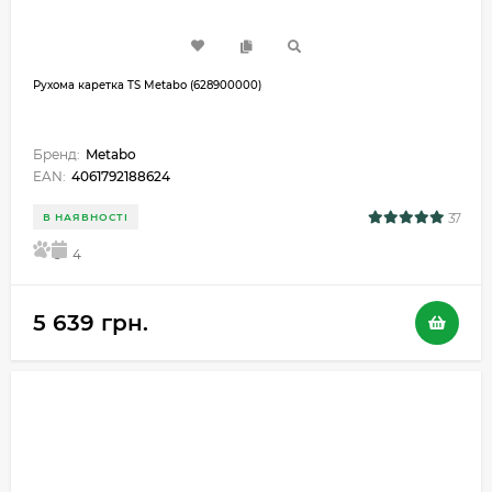
Рухома каретка TS Metabo (628900000)
Бренд:
Metabo
EAN:
4061792188624
37
В НАЯВНОСТІ
5
4
5 639 грн.