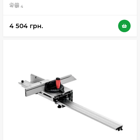
5
4
4 504 грн.