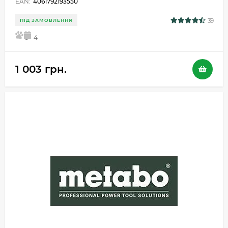
EAN:
4061792193550
39
ПІД ЗАМОВЛЕННЯ
5
4
1 003 грн.