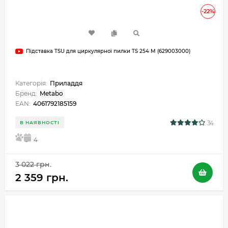
-22%
Підставка TSU для циркулярної пилки TS 254 M (629003000)
Категорія:
Приладдя
Бренд:
Metabo
EAN:
4061792185159
34
В НАЯВНОСТІ
5
4
3 022 грн.
2 359 грн.