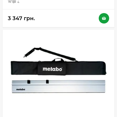
5
4
3 347 грн.