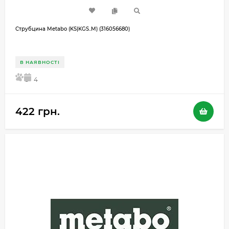
Струбцина Metabo (KS|KGS..M) (316056680)
В НАЯВНОСТІ
5
4
422 грн.