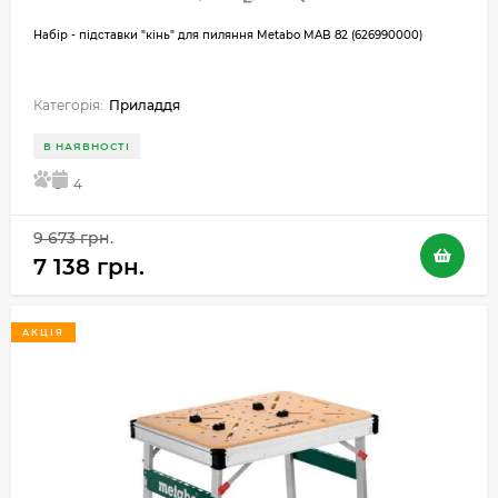
Набір - підставки "кінь" для пиляння Metabo MAB 82 (626990000)
Категорія:
Приладдя
В НАЯВНОСТІ
5
4
9 673 грн.
7 138 грн.
АКЦІЯ