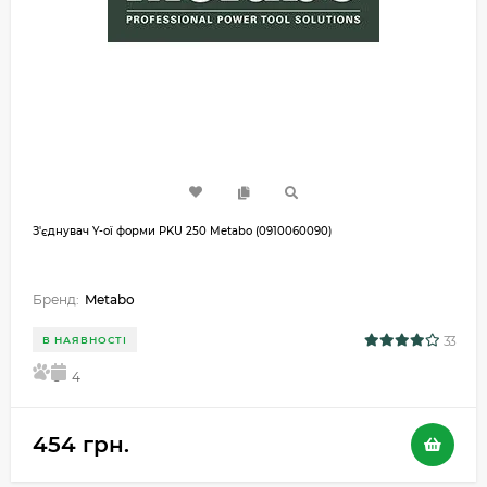
З'єднувач Y-ої форми PKU 250 Metabo (0910060090)
Бренд:
Metabo
33
В НАЯВНОСТІ
5
4
454 грн.