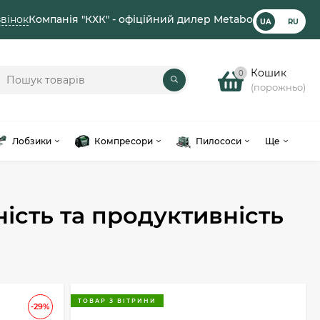
вінок
Компанія "КХК" - офіційний дилер Metabo
UA
RU
Кошик
0
(порожньо)
Лобзики
Компресори
Пилососи
Ще
ість та продуктивність
ТОВАР З ВІТРИНИ
-29%