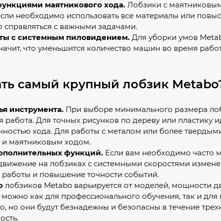
функциями маятникового хода.
Лобзики с маятниковым
если необходимо использовать все материалы или повыс
 справляться с важными задачами.
ты с системным пиловидением.
Для уборки умов Metab
значит, что уменьшится количество машин во время рабо
ать самый крупный лобзик Metabo
ья инструмента.
При выборе минимального размера лоб
я работа. Для точных рисунков по дереву или пластику 
чностью хода. Для работы с металом или более тверды
и маятниковым ходом.
ополнительных функций.
Если вам необходимо часто м
движение на лобзиках с системными скоростями измен
 работы и повышение точности событий.
о
лобзиков Metabo варьируется от моделей, мощности д
 можно как для профессионального обучения, так и дл
го, но они будут безнадежны и безопасны в течение трех
ость.