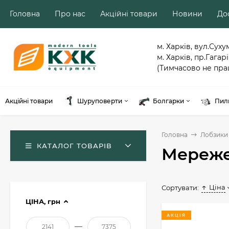
Головна
Про нас
Акційні товари
Новини
Дос
м. Харків, вул.Суху
м. Харків, пр.Гагарі
(Тимчасово не пра
Акційні товари
Шуруповерти
Болгарки
Пил
Головна
Лобзики
КАТАЛОГ ТОВАРІВ
Мережев
Ціна
Сортувати:
ЦІНА,
грн
АКЦІЯ
—