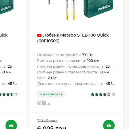
uick
Лобзик Metabo STEB 100 Quick
(601110500)
Номінальна потужність:
710 Вт
м
Глибина різання деревини:
100 мм
лів:
25 мм
Глибина різання кольорових металів:
25 мм
:
10 мм
Глибина різання сталевого листа:
10 мм
Вага:
2.1 кг
до:
-45 ° / +45 °
Діапазон нахилу платформи від / до:
-45 ° / +45 °
31
29
В НАЯВНОСТІ
5
4
7 945 грн.
6 005 грн.