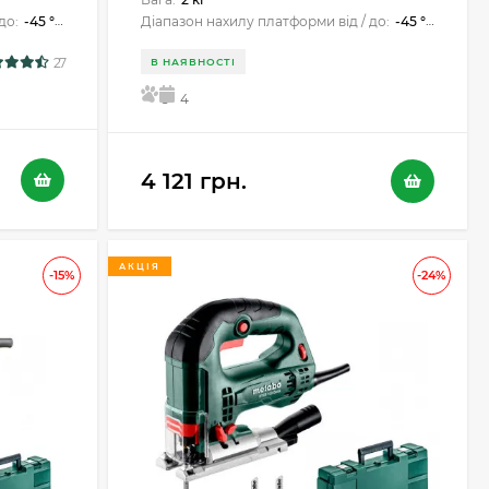
до:
-45 ° / +45 °
Діапазон нахилу платформи від / до:
-45 ° / +45 °
27
В НАЯВНОСТІ
5
4
4 121 грн.
АКЦІЯ
-15%
-24%