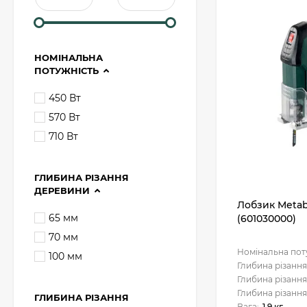
НОМІНАЛЬНА
ПОТУЖНІСТЬ
450 Вт
570 Вт
710 Вт
ГЛИБИНА РІЗАННЯ
ДЕРЕВИНИ
Лобзик Metab
65 мм
(601030000)
70 мм
Номінальна пот
100 мм
Глибина різання
Глибина різання
Глибина різання
ГЛИБИНА РІЗАННЯ
Вага:
1.9 кг