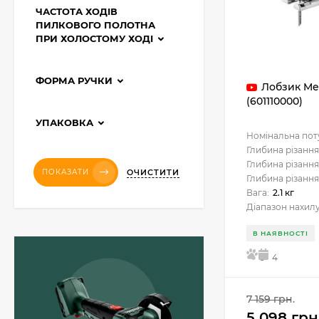
ЧАСТОТА ХОДІВ
ПИЛКОВОГО ПОЛОТНА
ПРИ ХОЛОСТОМУ ХОДІ
ФОРМА РУЧКИ
Лобзик Me
(601110000)
УПАКОВКА
Номінальна пот
Глибина різання
Глибина різання
ОЧИСТИТИ
ПОКАЗАТИ
Глибина різання
Вага:
2.1 кг
Діапазон нахилу
В НАЯВНОСТІ
5
4
Акумуляторний
7 159 грн.
комбінований
5 098 грн
перфоратор Metabo