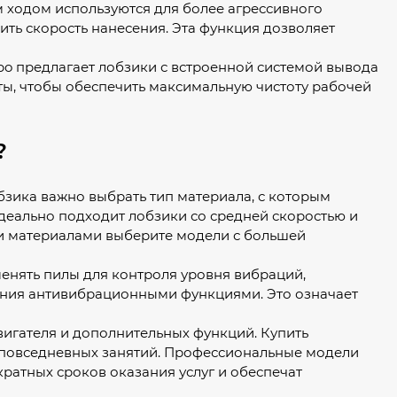
 ходом используются для более агрессивного
ить скорость нанесения. Эта функция дозволяет
o предлагает лобзики с встроенной системой вывода
ты, чтобы обеспечить максимальную чистоту рабочей
?
зика важно выбрать тип материала, с которым
идеально подходит лобзики со средней скоростью и
ми материалами выберите модели с большей
енять пилы для контроля уровня вибраций,
ения антивибрационными функциями. Это означает
вигателя и дополнительных функций. Купить
я повседневных занятий. Профессиональные модели
кратных сроков оказания услуг и обеспечат