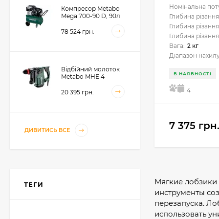
Номінальна пот
Компресор Metabo
Mega 700-90 D, 90л
Глибина різання
(601542000)
Глибина різання
78 524 грн.
Глибина різання
Вага:
2 кг
Діапазон нахилу
Відбійний молоток
В НАЯВНОСТІ
Metabo MHE 4
(600812500)
5
4
20 395 грн.
7 375 грн
Акумуляторний
ДИВИТИСЬ ВСЕ
фрезер для обробки
металевих крайок
Metabo KFMVB 18 LTX
50 104 грн.
BL 4 RF, 18В, каркас
(601769840)
Мягкие лобзики 
ТЕГИ
Акумуляторний
инструменты соз
стрічковий напилок
перезапуска. Ло
Metabo BFVB 18 LTX
BL 90, 18В, каркас
использовать у
18 517 грн.