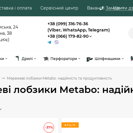
тавка і оплата
Сервісний центр
Вакансії
Замовити дз
Ще
+38 (099) 316-76-36
мська, 24
(Viber, WhatsApp, Telegram)
на, 38
+38 (066) 179-82-90
цює)
ки
Дрилі
Перфоратори
Шліфмашини
Мережеві лобзики Metabo: надійність та продуктивність
і лобзики Metabo: надійн
АКЦІЯ
-37%