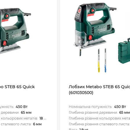
o STEB 65 Quick
Лобзик Metabo STEB 65 Qui
(601030500)
ужність:
450 Вт
Номінальна потужність:
450 Вт
 деревини:
65 мм
Глибина різання деревини:
65 м
 кольорових металів:
18 мм
Глибина різання кольорових мета
 сталевого листа:
6 мм
Глибина різання сталевого листа
Вага:
1.9 кг