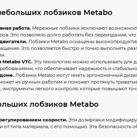
небольших лобзиков Metabo
ная работа.
Мережные лобзики исключают возможност
ров. Это позволяло долго работать без переиздания, чт
двигатели.
Лобзики Metabo оснащены высокопродуктив
ращения. Это позволяется быстро и точно выполнять ра
и.
 Metabo VTC.
Эту технологию можно использовать для 
ребованиями, что обеспечивает надежность и стабильно
доме.
Лобзики Metabo могут иметь эргономичный дизай
может их ручным работам и поможет протянуть триват
, инструменты легкого контроля, которые повышают точ
ольших лобзиков Metabo
регулированием скорости.
Эти дозировки модифицирую
и от типа материала, с его помощью. Эта безопасность о