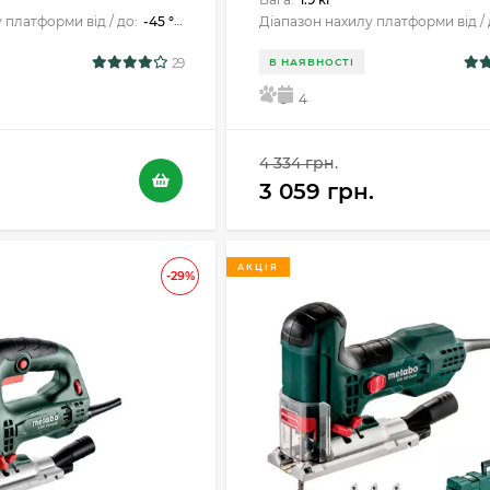
 платформи від / до:
-45 ° / +45 °
Діапазон нахилу платформи від / 
29
В НАЯВНОСТІ
5
4
4 334 грн.
3 059 грн.
АКЦІЯ
-29%