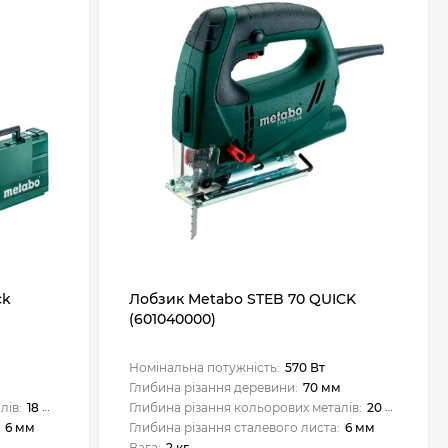
ck
Лобзик Metabo STEB 70 QUICK
(601040000)
Номінальна потужність:
570 Вт
м
Глибина різання деревини:
70 мм
лів:
18 мм
Глибина різання кольорових металів:
20 мм
:
6 мм
Глибина різання сталевого листа:
6 мм
Вага:
2 кг