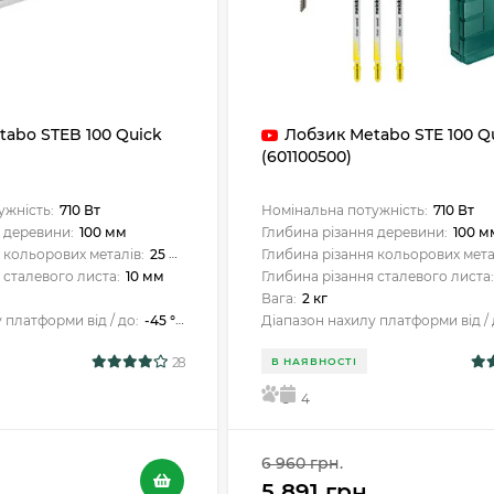
tabo STEB 100 Quick
Лобзик Metabo STE 100 Q
(601100500)
ужність:
710 Вт
Номінальна потужність:
710 Вт
 деревини:
100 мм
Глибина різання деревини:
100 м
 кольорових металів:
25 мм
Глибина різання кольорових мета
 сталевого листа:
10 мм
Глибина різання сталевого листа
Вага:
2 кг
 платформи від / до:
-45 ° / +45 °
Діапазон нахилу платформи від / 
28
В НАЯВНОСТІ
5
4
6 960 грн.
.
5 891 грн.