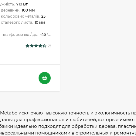
ужність:
710 Вт
 деревини:
100 мм
 кольорових металів:
25 мм
 сталевого листа:
10 мм
 платформи від / до:
-45 ° / +45 °
23
.
Metabo исключают высокую точность и экологичность п
даны для профессионалов и любителей, которые имеют 
бзики идеально подходят для обработки дерева, пластик
ниверсальными помощниками в строительных и ремонтн