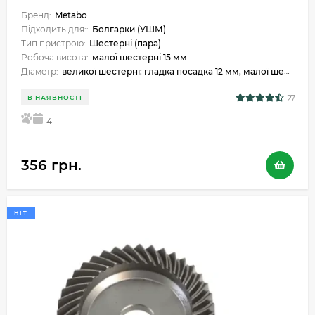
Бренд:
Metabo
Підходить для::
Болгарки (УШМ)
Тип пристрою:
Шестерні (пара)
Робоча висота:
малої шестерні 15 мм
Діаметр:
великої шестерні: гладка посадка 12 мм, малої шестерні: 7 мм. Зовнішній великої шестерні 52 мм
27
В НАЯВНОСТІ
5
4
356 грн.
HIT