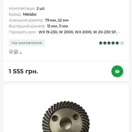
Комплектація:
2 шт.
Бренд:
Metabo
Зовнішній діаметр:
79 мм, 22 мм
Внутрішній діаметр:
15 мм, 11 мм
Підходить для::
WX 19-230, W 2000, WX 2000, W 20-230 SP, W 21-230, WX 21-230, WX 21-230 Quick, W 23-230, WX 23-230, WX 23-230 Quick, W 2400-230, W 25-230, WX 25-230
39
ПІД ЗАМОВЛЕННЯ
5
4
1 555 грн.