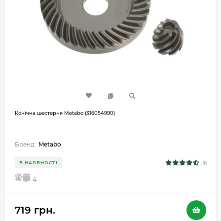
Конічна шестерня Metabo (316054990)
Бренд:
Metabo
36
В НАЯВНОСТІ
5
4
719 грн.