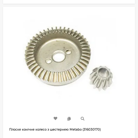
Плоске конічне колесо з шестернею Metabo (316030170)