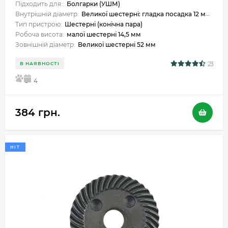
Підходить для::
Болгарки (УШМ)
Внутрішній діаметр:
Великої шестерні: гладка посадка 12 мм, Малої шестерні гладка посадка 7 мм.
Тип пристрою:
Шестерні (конічна пара)
Робоча висота:
малої шестерні 14,5 мм
Зовнішній діаметр:
Великої шестерні 52 мм
23
В НАЯВНОСТІ
5
4
384 грн.
HIT