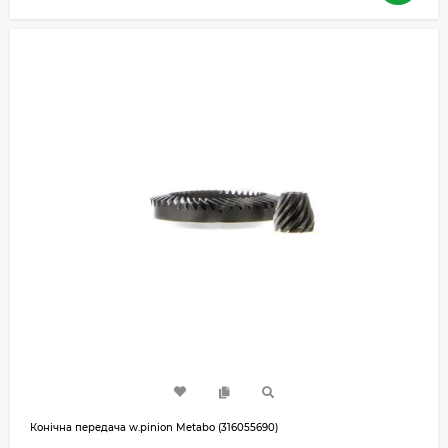
Конічна передача w.pinion Metabo (316055690)