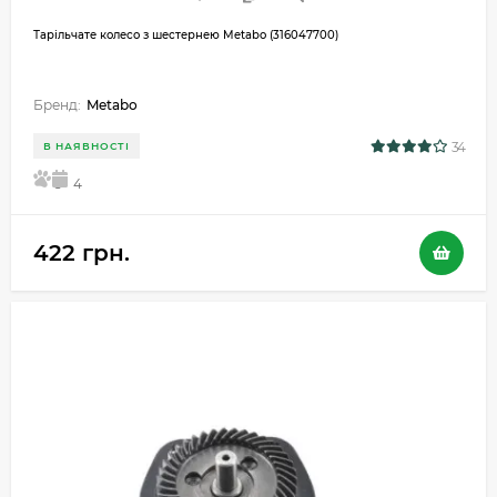
Тарільчате колесо з шестернею Metabo (316047700)
Бренд:
Metabo
34
В НАЯВНОСТІ
5
4
422 грн.