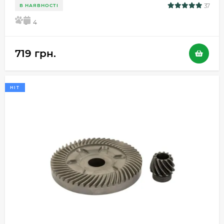
37
В НАЯВНОСТІ
5
4
719 грн.
HIT