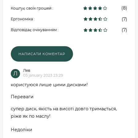
(8)
Коштує своїх грошей :
(7)
Ергономіка :
(7)
Відповідає очікуванням :
Лев
Л
05 january 2023 23:29
користуюся лише цими дисками!
Переваги
супер диск, якість на висоті довго тримається,
ріже як по маслу!
Недоліки