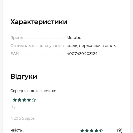
Характеристики
Бренд
Metabo
Оптимальне застосування
сталь, нержавіюча сталь
EAN
4007430403124
Відгуки
Середня оцінка клієнтів:
2
(
)
4.20 з 5 зірок
(9)
Якість :