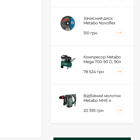
Зачисний диск
Metabo Novoflex
230x6.0х22, сталь
(616468000)
150 грн.
Компресор Metabo
Mega 700-90 D, 90л
(601542000)
78 524 грн.
Відбійний молоток
Metabo MHE 4
(600812500)
20 395 грн.
Акумуляторний
фрезер для обробки