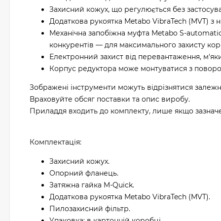
Захисний кожух, що регулюється без застосуван
Додаткова рукоятка Metabo VibraTech (MVT) з н
Механічна запобіжна муфта Metabo S-automatі
конкурентів — для максимального захисту кор
Електронний захист від перевантаження, м'який
Корпус редуктора може монтуватися з поворот
Зображені інструменти можуть відрізнятися залежн
Враховуйте обсяг поставки та опис виробу.
Приладдя входить до комплекту, лише якщо зазначен
Комплектація:
Захисний кожух.
Опорний фланець.
Затяжна гайка M-Quick.
Додаткова рукоятка Metabo VibraTech (MVT).
Пилозахисний фільтр.
Упаковка: в картонній коробці.