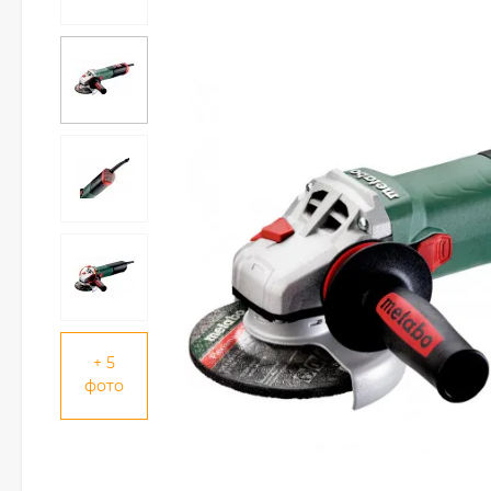
+ 5
фото