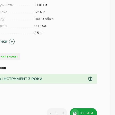
ужність
1900 Вт
диска
125 мм
оду
11000 об/хв
ртів
0-11000
2.5 кг
ТИКИ
 НАЯВНОСТІ
5000
А ІНСТРУМЕНТ 3 РОКИ
-
+
КУПИТИ