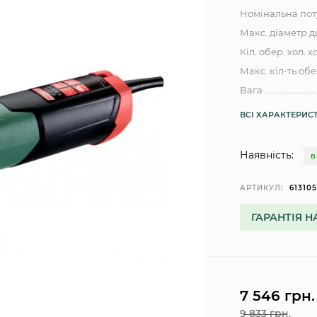
Номінальна пот
Макс. діаметр 
Кіл. обер. хол. х
Макс. кіл-ть обе
Вага
ВСІ ХАРАКТЕРИС
Наявність:
В
АРТИКУЛ:
61310
ГАРАНТІЯ Н
7 546 грн.
9 833 грн.