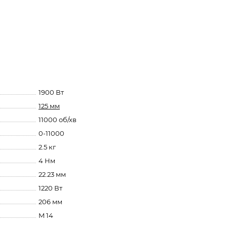
1900 Вт
125 мм
11000 об/хв
0-11000
2.5 кг
4 Нм
22.23 мм
1220 Вт
206 мм
M 14