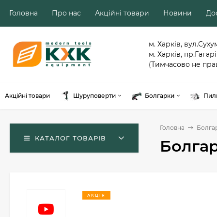
Головна
Про нас
Акційні товари
Новини
Дос
м. Харків, вул.Суху
м. Харків, пр.Гагарі
(Тимчасово не пра
Акційні товари
Шуруповерти
Болгарки
Пил
Головна
Болга
КАТАЛОГ ТОВАРІВ
Болгар
АКЦІЯ