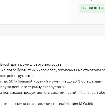
БЕЗКОШТОВ
-Brush для промислового застосування.
що не потребують технічного обслуговування і мають втричі 
лектроінструмента.
: до 50 % більший крутний момент та до 20 % більша здатні
лу та довшого терміну експлуатації.
ніка: висока продуктивність завдяки постійній кількості об
 натисненням кнопки завдяки системі Metabo M-Quick.