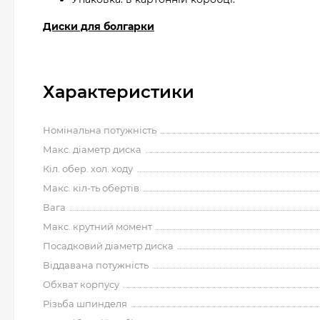
Диски для болгарки
Характеристики
Номінальна потужність
Макс. діаметр диска
Кіл. обер. хол. ходу
Макс. кіл-ть обертів
Вага
Макс. крутний момент
Посадковий діаметр диска
Віддавана потужність
Обхват корпусу
Різьба шпинделя