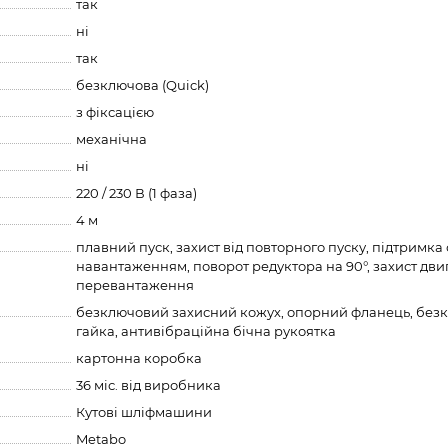
так
ні
так
безключова (Quick)
з фіксацією
механічна
ні
220 / 230 В (1 фаза)
4 м
плавний пуск, захист від повторного пуску, підтримка 
навантаженням, поворот редуктора на 90°, захист двиг
перевантаження
безключовий захисний кожух, опорний фланець, без
гайка, антивібраційна бічна рукоятка
картонна коробка
36 міс. від виробника
Кутові шліфмашини
Metabo