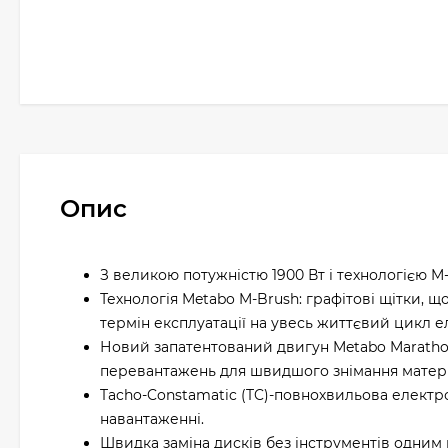
Опис
З великою потужністю 1900 Вт і технологією M
Технологія Metabo M-Brush: графітові щітки, 
термін експлуатації на увесь життєвий цикл е
Новий запатентований двигун Metabo Marathon
перевантажень для швидшого знімання матеріа
Tacho-Constamatic (TC)-повнохвильова електро
навантаженні.
Швидка заміна дисків без інструментів одним