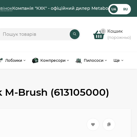
вінок
Компанія "КХК" - офіційний дилер Metabo
UA
RU
Кошик
0
(порожньо)
Лобзики
Компресори
Пилососи
Ще
 M-Brush (613105000)