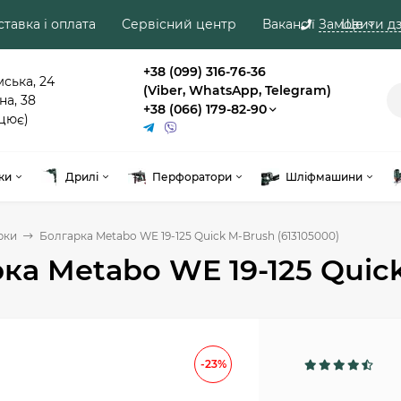
тавка і оплата
Сервісний центр
Вакансії
Замовити дз
Ще
+38 (099) 316-76-36
мська, 24
(Viber, WhatsApp, Telegram)
на, 38
+38 (066) 179-82-90
цює)
ки
Дрилі
Перфоратори
Шліфмашини
рки
Болгарка Metabo WE 19-125 Quick M-Brush (613105000)
ка Metabo WE 19-125 Quick
-23%