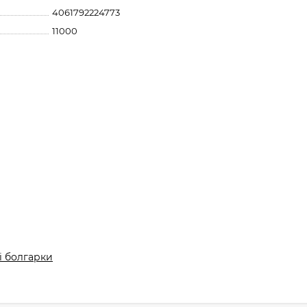
4061792224773
11000
і болгарки