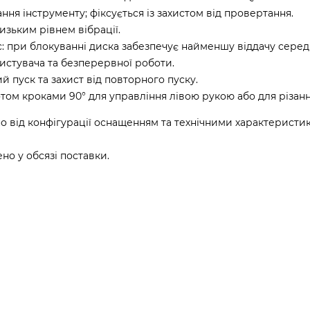
ня інструменту; фіксується із захистом від провертання.
изьким рівнем вібрації.
c: при блокуванні диска забезпечує найменшу віддачу серед
истувача та безперервної роботи.
 пуск та захист від повторного пуску.
ом кроками 90° для управління лівою рукою або для різанн
о від конфігурації оснащенням та технічними характеристи
о у обсязі поставки.