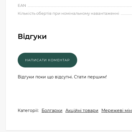
EAN
Кількість обертів при номінальному навантаженні
Відгуки
Відгуки поки що відсутні. Стати першим!
Категорії:
Болгарки
Акційні товари
Мережеві мін