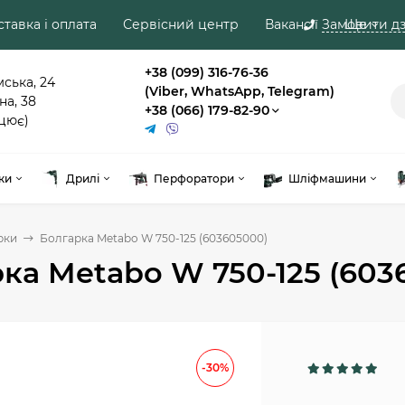
тавка і оплата
Сервісний центр
Вакансії
Замовити дз
Ще
+38 (099) 316-76-36
мська, 24
(Viber, WhatsApp, Telegram)
на, 38
+38 (066) 179-82-90
цює)
ки
Дрилі
Перфоратори
Шліфмашини
рки
Болгарка Metabo W 750-125 (603605000)
ка Metabo W 750-125 (603
-30%