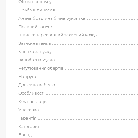
Обхват корпусу
Різьба шпинделя
Антивібраційна бічна рукоятка
Плавний запуск
Швидкопереставний захисний кожух
Затискна гайка
Кнопка запуску
Запобіжна муфта
Регулювання обертів
Напруга
Довжина кабелю
Особливості
Комплектація
Упаковка
Гарантія
Категорія
Бренд