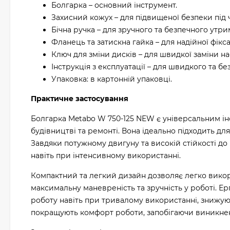
Болгарка – основний інструмент.
Захисний кожух – для підвищеної безпеки під 
Бічна ручка – для зручного та безпечного утри
Фланець та затискна гайка – для надійної фіксац
Ключ для зміни дисків – для швидкої заміни на
Інструкція з експлуатації – для швидкого та б
Упаковка: в картонній упаковці.
Практичне застосування
Болгарка Metabo W 750-125 NEW є універсальним ін
будівництві та ремонті. Вона ідеально підходить дл
Завдяки потужному двигуну та високій стійкості до
навіть при інтенсивному використанні.
Компактний та легкий дизайн дозволяє легко викор
максимальну маневреність та зручність у роботі. Е
роботу навіть при тривалому використанні, знижую
покращують комфорт роботи, запобігаючи виникнен