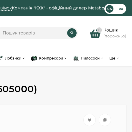
вінок
Компанія "КХК" - офіційний дилер Metabo
UA
RU
Кошик
0
(порожньо)
Лобзики
Компресори
Пилососи
Ще
605000)