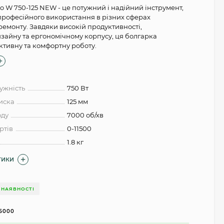
 W 750-125 NEW - це потужний і надійний інструмент,
професійного використання в різних сферах
ремонту. Завдяки високій продуктивності,
зайну та ергономічному корпусу, ця болгарка
ктивну та комфортну роботу.
ужність
750 Вт
диска
125 мм
оду
7000 об/хв
ртів
0-11500
1.8 кг
ТИКИ
 НАЯВНОСТІ
5000