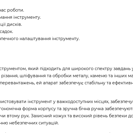
час роботи.
мання інструменту.
ії дисків.
садок.
езпечного налаштування інструменту.
струментом, який підходить для широкого спектру завдань 
я різання, шліфування та обробки металу, каменю та інших ма
 перевантажень, ей апарат забезпечує стабільну та ефектив
истовувати інструмент у важкодоступних місцях, забезпеч
ргономічна форма корпусу та зручна бічна ручка забезпечую
чи втому рук. Захисний кожух та високий рівень безпеки д
ню небезпечних ситуацій.