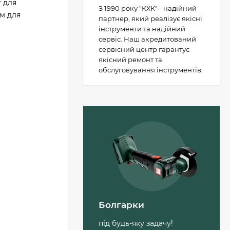
 для
З 1990 року "КХК" - надійний
м для
партнер, який реалізує якісні
інструменти та надійний
сервіс. Наш акредитований
сервісний центр гарантує
якісний ремонт та
обслуговування інструментів.
Пильний диск
Metabo «cordless cut
wood - classic», 305 x
30 Z56 WZ 5°
1 503 грн.
(628693000)
Болгарки
Лобзикове полотно
по дереву Metabo
під будь-яку задачу!
Pionier T 234х91 мм