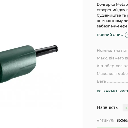
Болгарка Metabo
створений для 
будівництва та 
компактному ди
забезпечує ефе
ПОВНИЙ ОПИС
Номінальна пот
Макс. діаметр 
Кіл. обер. хол. х
Макс. кіл-ть обе
Вага
ВСІ ХАРАКТЕРИС
Наявність:
В
АРТИКУЛ:
60360