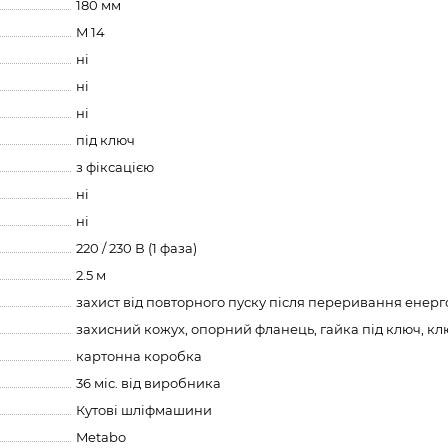
180 мм
M 14
ні
ні
ні
під ключ
з фіксацією
ні
ні
220 / 230 В (1 фаза)
2.5 м
захист від повторного пуску після переривання енер
захисний кожух, опорний фланець, гайка під ключ, кл
картонна коробка
36 міс. від виробника
Кутові шліфмашини
Metabo