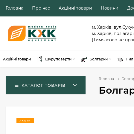
Головна
Про нас
Акційні товари
Новини
Дос
м. Харків, вул.Суху
м. Харків, пр.Гагарі
(Тимчасово не пра
Акційні товари
Шуруповерти
Болгарки
Пил
Головна
Болга
КАТАЛОГ ТОВАРІВ
Болгар
АКЦІЯ