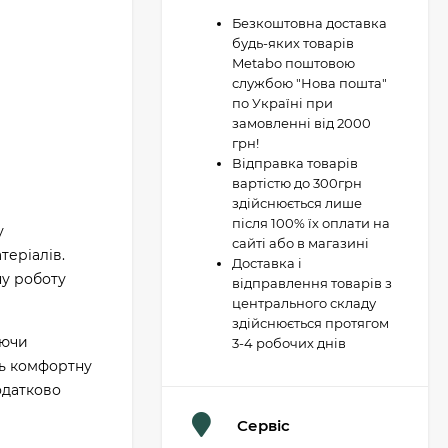
Безкоштовна доставка
будь-яких товарів
Metabo поштовою
службою "Нова пошта"
по Україні при
замовленні від 2000
грн!
Відправка товарів
вартістю до 300грн
здійснюється лише
після 100% їх оплати на
у
сайті або в магазині
теріалів.
Доставка і
ну роботу
відправлення товарів з
центрального складу
здійснюється протягом
уючи
3-4 робочих днів
ть комфортну
одатково
Сервіс