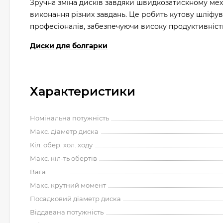
Зручна зміна дисків завдяки швидкозатискному мех
виконання різних завдань. Це робить кутову шліф
професіоналів, забезпечуючи високу продуктивність,
Диски для болгарки
Характеристики
Номінальна потужність
Макс. діаметр диска
Кіл. обер. хол. ходу
Макс. кіл-ть обертів
Вага
Макс. крутний момент
Посадковий діаметр диска
Віддавана потужність