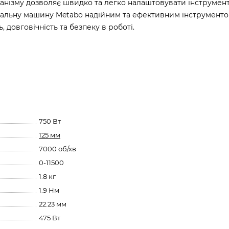
анізму дозволяє швидко та легко налаштовувати інструмент
увальну машину Metabo надійним та ефективним інструменто
 довговічність та безпеку в роботі.
750 Вт
125 мм
7000 об/хв
0-11500
1.8 кг
1.9 Нм
22.23 мм
475 Вт