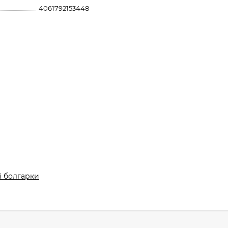
4061792153448
і болгарки