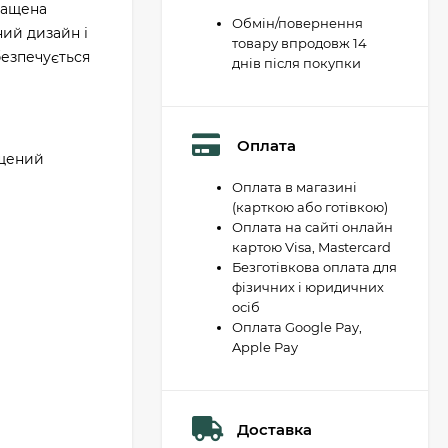
снащена
Обмін/повернення
ний дизайн і
товару впродовж 14
безпечується
днів після покупки
Оплата
ащений
Оплата в магазині
(карткою або готівкою)
Оплата на сайті онлайн
картою Visa, Mastercard
Безготівкова оплата для
фізичних і юридичних
осіб
Оплата Google Pay,
Apple Pay
Доставка