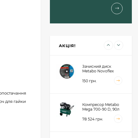
(623617000)
1 460 грн.
Пильний диск
Metabo для сендвіч
панелей 190x30x2, 48
зубів (628682000)
1 414 грн.
АКЦІЯ!
Зачисний диск
Metabo Novoflex
230x6.0х22, сталь
(616468000)
150 грн.
гопостачання
юч для гайки
Компресор Metabo
Mega 700-90 D, 90л
(601542000)
78 524 грн.