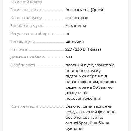
захисний кожух
Затискна гайка
безключова (Quick)
Кнопка запуску
з фіксацією
Запобіжна муфта
механічна
Регулювання обертів
ні
Тип двигуна
щітковий
Напруга
220 / 230 В (1 фаза)
Довжина кабелю
4 м
Особливості
плавний пуск, захист від
повторного пуску,
підтримка обртів під
навантаженням, поворот
редуктора на 90°, захист
двигуна від
перевантаження
Комплектація
безключовий захисний
кожух, опорний фланець,
безключова гайка,
антивібраційна бічна
рукоятка