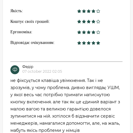
Якість:
Коштує своїх грошей:
Ергономіка:
Відповідає очікуванням:
Федір
Ф
07 october 2022 02:05
не фіксується клавіша увімкнення. Так і не
зрозумів, у чому проблема. дивно виглядає УШМ,
у якої весь час потрібно тримати натиснутою
кнопку включення. але так як це єдиний варіант з
малою вагою та великою гарантією довелося
зупинитися на ній. хотілося б відзначити сервіс
менеджерів, намагалися допомогти, але, на жаль,
мабуть якісь проблеми у німців