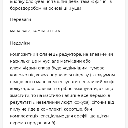
кнопку блокування та шпиндель. така ж фігня і з
бороздоробом на основі цієї ушм
Переваги
мала вага, компактність
Недоліки
композитний фланець редуктора. не впевнений
наскільки це мінус, але магнієвий або
алюмінієвий сплав буде надійнішим. гумове
колечко під кожух порвалося відразу (за задумом
німців воно мало компенсувати невеликий люфт
кожуха, але колечко потрібно змащувати, а якщо
змастити, то на мастило налипне все дерьмо, в
результаті є невеликий люфт кожуха). сіточка від
пилу не йде в комплекті. коротше, бич
комплектація, спеціально для ерефії. ще щітки
окремо продавали б))