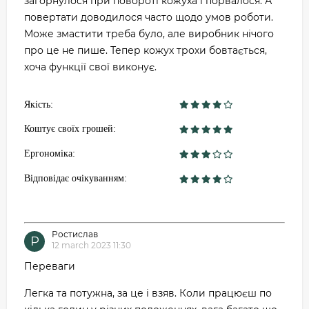
загорнулося при повороті кожуха і порвалося. А
повертати доводилося часто щодо умов роботи.
Може змастити треба було, але виробник нічого
про це не пише. Тепер кожух трохи бовтається,
хоча функції свої виконує.
Якість:
Коштує своїх грошей:
Ергономіка:
Відповідає очікуванням:
Ростислав
Р
12 march 2023 11:30
Переваги
Легка та потужна, за це і взяв. Коли працюєш по