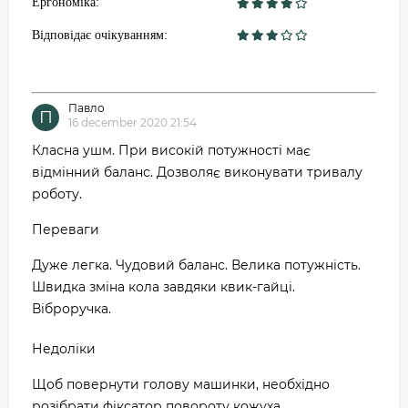
Ергономіка:
Відповідає очікуванням:
Павло
П
16 december 2020 21:54
Класна ушм. При високій потужності має
відмінний баланс. Дозволяє виконувати тривалу
роботу.
Переваги
Дуже легка. Чудовий баланс. Велика потужність.
Швидка зміна кола завдяки квик-гайці.
Віброручка.
Недоліки
Щоб повернути голову машинки, необхідно
розібрати фіксатор повороту кожуха.