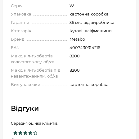
Серія
W
Упаковка
картонна коробка
Гарантія
36 міс. від виробника
Категорія
Кутові шліфмашини
Бренд
Metabo
EAN
4007430314215
Макс. кіл-ть обертів
8200
холостого ходу, об/хв
Макс. кіл-ть обертів під
8200
навантаженням, об/хв
Вид упаковки
картонна коробка
Відгуки
Середня оцінка клієнтів: