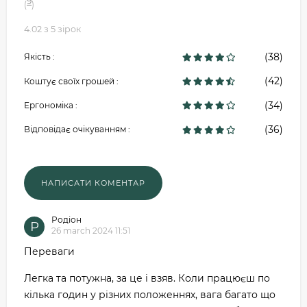
9
(
)
4.02 з 5 зірок
(38)
Якість :
(42)
Коштує своїх грошей :
(34)
Ергономіка :
(36)
Відповідає очікуванням :
Родіон
Р
26 march 2024 11:51
Переваги
Легка та потужна, за це і взяв. Коли працюєш по
кілька годин у різних положеннях, вага багато що