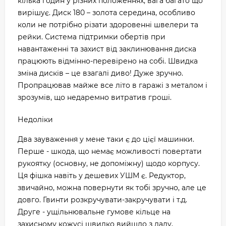
кілька годин у різних положеннях, вага багато що
вирішує. Диск 180 – золота середина, особливо
коли не потрібно різати здоровенні швелери та
рейки. Система підтримки обертів при
навантаженні та захист від заклинювання диска
працюють відмінно-перевірено на собі. Швидка
зміна дисків – це взагалі диво! Дуже зручно.
Пропрацював майже все літо в гаражі з металом і
зрозумів, що недаремно витратив гроші.
Недоліки
Два зауваження у мене таки є до цієї машинки.
Перше - шкода, що немає можливості повертати
рукоятку (основну, не допоміжну) щодо корпусу.
Ця фішка навіть у дешевих УШМ є. Редуктор,
звичайно, можна повернути як тобі зручно, але це
довго. Гвинти розкручувати-закручувати і т.д.
Друге - ущільнювальне гумове кільце на
захисному кожусі швидко вийшло з ладу,