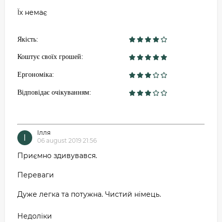
Їх немає
Якість:
Коштує своїх грошей:
Ергономіка:
Відповідає очікуванням:
Ілля
І
06 august 2019 21:56
Приємно здивувався.
Переваги
Дуже легка та потужна. Чистий німець.
Недоліки