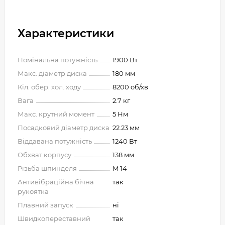
Характеристики
Номінальна потужність
1900 Вт
Макс. діаметр диска
180 мм
Кіл. обер. хол. ходу
8200 об/хв
Вага
2.7 кг
Макс. крутний момент
5 Нм
Посадковий діаметр диска
22.23 мм
Віддавана потужність
1240 Вт
Обхват корпусу
138 мм
Різьба шпинделя
M 14
Антивібраційна бічна
так
рукоятка
Плавний запуск
ні
Швидкопереставний
так