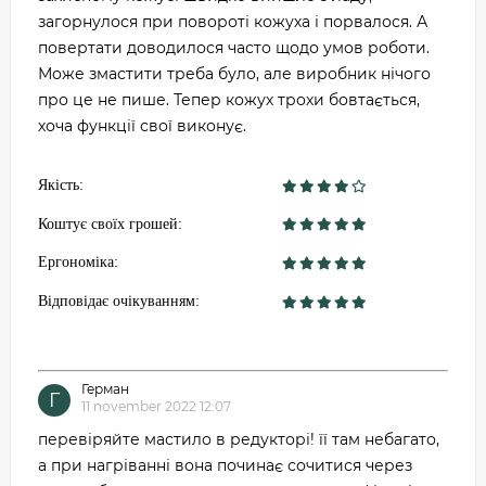
загорнулося при повороті кожуха і порвалося. А
повертати доводилося часто щодо умов роботи.
Може змастити треба було, але виробник нічого
про це не пише. Тепер кожух трохи бовтається,
хоча функції свої виконує.
Якість:
Коштує своїх грошей:
Ергономіка:
Відповідає очікуванням:
Герман
Г
11 november 2022 12:07
перевіряйте мастило в редукторі! її там небагато,
а при нагріванні вона починає сочитися через