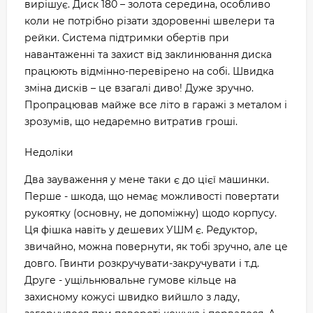
вирішує. Диск 180 – золота середина, особливо
коли не потрібно різати здоровенні швелери та
рейки. Система підтримки обертів при
навантаженні та захист від заклинювання диска
працюють відмінно-перевірено на собі. Швидка
зміна дисків – це взагалі диво! Дуже зручно.
Пропрацював майже все літо в гаражі з металом і
зрозумів, що недаремно витратив гроші.
Недоліки
Два зауваження у мене таки є до цієї машинки.
Перше - шкода, що немає можливості повертати
рукоятку (основну, не допоміжну) щодо корпусу.
Ця фішка навіть у дешевих УШМ є. Редуктор,
звичайно, можна повернути, як тобі зручно, але це
довго. Гвинти розкручувати-закручувати і т.д.
Друге - ущільнювальне гумове кільце на
захисному кожусі швидко вийшло з ладу,