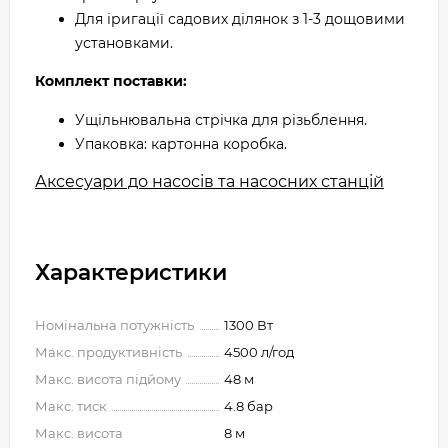
Для іригації садових ділянок з 1-3 дощовими
установками.
Комплект поставки:
Ущільнювальна стрічка для різьблення.
Упаковка: картонна коробка.
Аксесуари до насосів та насосних станцій
Характеристики
Номінальна потужність
1300 Вт
Макс. продуктивність
4500 л/год
Макс. висота підйому
48 м
Макс. тиск
4.8 бар
Макс. висота
8 м