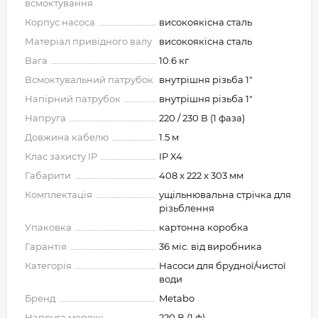
всмоктування
Корпус насоса
високоякісна сталь
Матеріал привідного валу
високоякісна сталь
Вага
10.6 кг
Всмоктувальний патрубок
внутрішня різьба 1"
Напірний патрубок
внутрішня різьба 1"
Напруга
220 / 230 В (1 фаза)
Довжина кабелю
1.5 м
Клас захисту IP
IP X4
Габарити
408 x 222 x 303 мм
Комплектація
ущільнювальна стрічка для
різьблення
Упаковка
картонна коробка
Гарантія
36 міс. від виробника
Категорія
Насоси для брудної/чистої
води
Бренд
Metabo
Напруга мережі
220 В (1 ф)