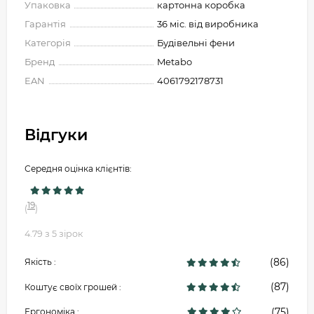
Упаковка
картонна коробка
Гарантія
36 міс. від виробника
Категорія
Будівельні фени
Бренд
Metabo
EAN
4061792178731
Відгуки
Середня оцінка клієнтів:
19
(
)
4.79 з 5 зірок
(86)
Якість :
(87)
Коштує своїх грошей :
(75)
Ергономіка :