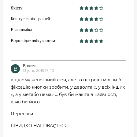
Якість:
Коштує своїх грошей:
Ергономіка:
Відповідає очікуванням:
Вадим
В
13 june 2019 17:40
в цілому непоганий фен, але за ці гроші могли б і
фіксацію кнопки зробити, у деволта є, у всіх інших
є, а у метабо немає ... був би макіта в наявності,
взяв би його.
Переваги
ШВИДКО НАГРІВАЄТЬСЯ