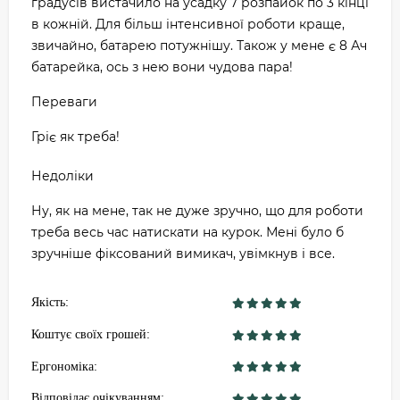
градусів вистачило на усадку 7 розпайок по 3 кінці
в кожній. Для більш інтенсивної роботи краще,
звичайно, батарею потужнішу. Також у мене є 8 Ач
батарейка, ось з нею вони чудова пара!
Переваги
Гріє як треба!
Недоліки
Ну, як на мене, так не дуже зручно, що для роботи
треба весь час натискати на курок. Мені було б
зручніше фіксований вимикач, увімкнув і все.
Якість:
Коштує своїх грошей:
Ергономіка:
Відповідає очікуванням: