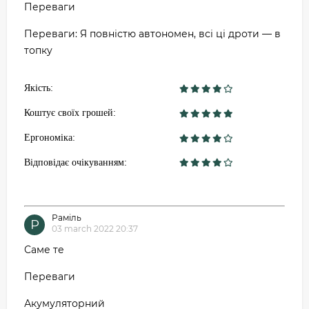
Переваги
Переваги: ​​Я повністю автономен, всі ці дроти — в
топку
Якість:
Коштує своїх грошей:
Ергономіка:
Відповідає очікуванням:
Раміль
Р
03 march 2022 20:37
Саме те
Переваги
Акумуляторний