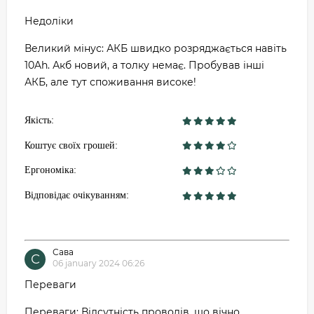
Недоліки
Великий мінус: АКБ швидко розряджається навіть
10Ah. Акб новий, а толку немає. Пробував інші
АКБ, але тут споживання високе!
Якість:
Коштує своїх грошей:
Ергономіка:
Відповідає очікуванням:
Сава
С
06 january 2024 06:26
Переваги
Переваги: ​​Відсутність проводів, що вічно