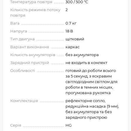
Температура повітря
300 / 500 °C
Кількість режимів потоку
2
повітря
Вага
0.7 кг
Напруга
18 В
Тип двигуна
щітковий
Варіант виконання
каркас
Кількість акумуляторів
без акумулятора
Зарядний пристрій
не входить в комлект
Особливості
готовий до роботи всього
за 5 секунд, з яскравим
світлодіодним світлом для
роботи в темних місцях,
прогумована рукоятка
Комплектація
рефлекторне сопло,
редукційна насадка (9 мм),
без акумулятора та без
зарядного пристрою
Серія
HG