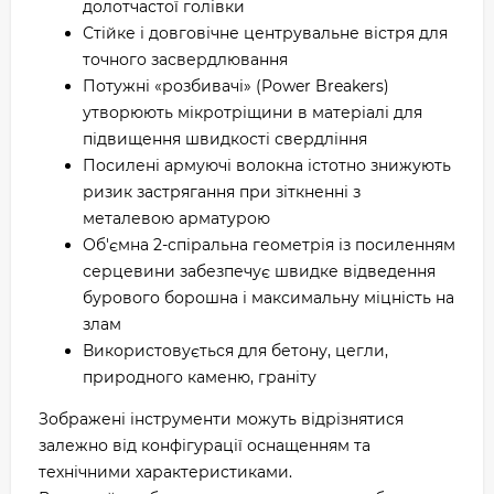
долотчастої голівки
Стійке і довговічне центрувальне вістря для
точного засвердлювання
Потужні «розбивачі» (Power Breakers)
утворюють мікротріщини в матеріалі для
підвищення швидкості свердління
Посилені армуючі волокна істотно знижують
ризик застрягання при зіткненні з
металевою арматурою
Об'ємна 2-спіральна геометрія із посиленням
серцевини забезпечує швидке відведення
бурового борошна і максимальну міцність на
злам
Використовується для бетону, цегли,
природного каменю, граніту
Зображені інструменти можуть відрізнятися
залежно від конфігурації оснащенням та
технічними характеристиками.