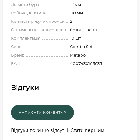
Діаметр бура
12 мм
Робоча довжина
110 мм
Кількість ріжучих кромок
2
Оптимальна застосовність
бетон, граніт
Комплектація
10 шт
Серія
Combo Set
Бренд
Metabo
EAN
4007430103635
Відгуки
Відгуки поки що відсутні. Стати першим!