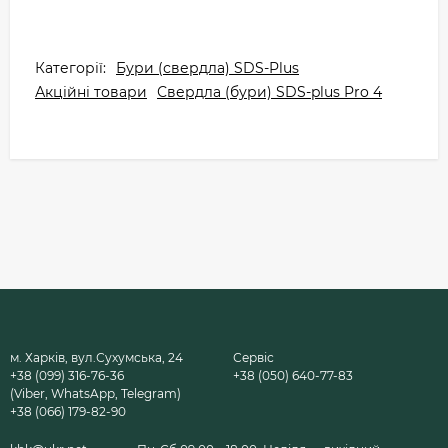
Категорії:
Бури (свердла) SDS-Plus
Акційні товари
Свердла (бури) SDS-plus Pro 4
м. Харків, вул.Сухумська, 24
Сервіс
+38 (099) 316-76-36
+38 (050) 640-77-83
(Viber, WhatsApp, Telegram)
+38 (066) 179-82-90