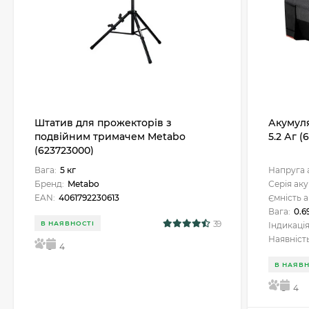
Штатив для прожекторів з
Акумуля
подвійним тримачем Metabo
5.2 Аг 
(623723000)
Вага:
5 кг
Напруга 
Бренд:
Metabo
Серія ак
EAN:
4061792230613
Ємність 
Вага:
0.6
39
В НАЯВНОСТІ
Індикація
Наявність
5
4
В НАЯВН
5
4