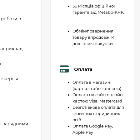
36 місяців офіційної
гарантії від Metabo-KHK
 роботи з
Обмін/повернення
товару впродовж 14
днів після покупки
наприклад,
д
Оплата
 енергія
Оплата в магазині
(карткою або готівкою)
Оплата на сайті онлайн
картою Visa, Mastercard
Безготівкова оплата для
фізичних і юридичних
осіб
 і зарядними
Оплата Google Pay,
Apple Pay