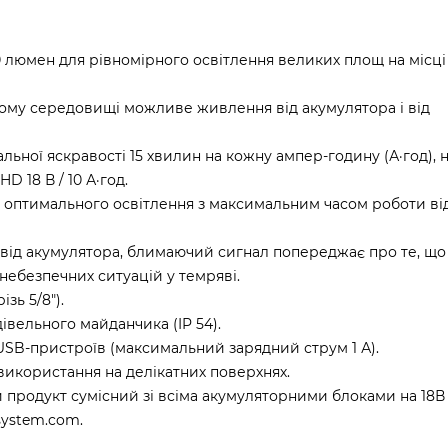
люмен для рівномірного освітлення великих площ на місці
му середовищі можливе живлення від акумулятора і від
льної яскравості 15 хвилин на кожну ампер-годину (А·год), 
D 18 В / 10 А·год.
 оптимального освітлення з максимальним часом роботи ві
від акумулятора, блимаючий сигнал попереджає про те, що
ебезпечних ситуацій у темряві.
зь 5/8").
дівельного майданчика (IP 54).
USB-пристроїв (максимальний зарядний струм 1 А).
використання на делікатних поверхнях.
й продукт сумісний зі всіма акумуляторними блоками на 18В
system.com.