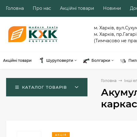
Головна
Про нас
Акційні товари
Новини
Дос
м. Харків, вул.Суху
м. Харків, пр.Гагарі
(Тимчасово не пра
Акційні товари
Шуруповерти
Болгарки
Пил
Головна
Інші е
КАТАЛОГ ТОВАРІВ
Акумул
каркас
АКЦІЯ