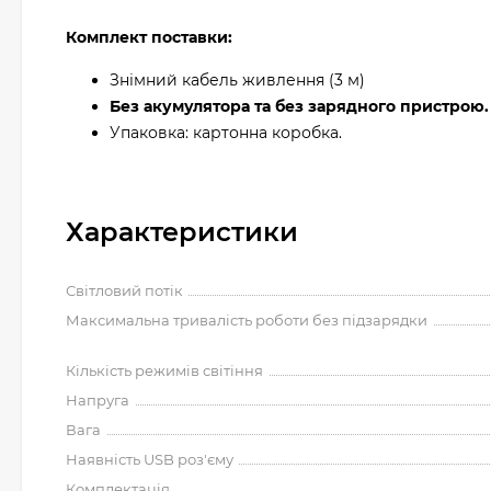
Комплект поставки:
Знімний кабель живлення (3 м)
Без акумулятора та без зарядного пристрою.
Упаковка: картонна коробка.
Характеристики
Світловий потік
Максимальна тривалість роботи без підзарядки
Кількість режимів світіння
Напруга
Вага
Наявність USB роз'єму
Комплектація