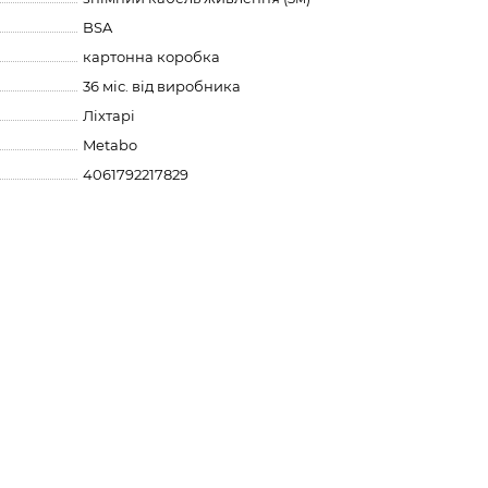
BSA
картонна коробка
36 міс. від виробника
Ліхтарі
Metabo
4061792217829