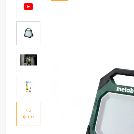
+ 2
фото