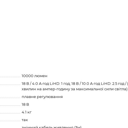
10000 люмен
18 В / 4.0 А·год LiHD: 1 год; 18 В / 10.0 А·год LiHD: 2.5 год /
хвилин на ампер-годину за максимальної сили світла)
плавне регулювання
18 В
4.1 кг
так
знімний кабель живлення (3м)