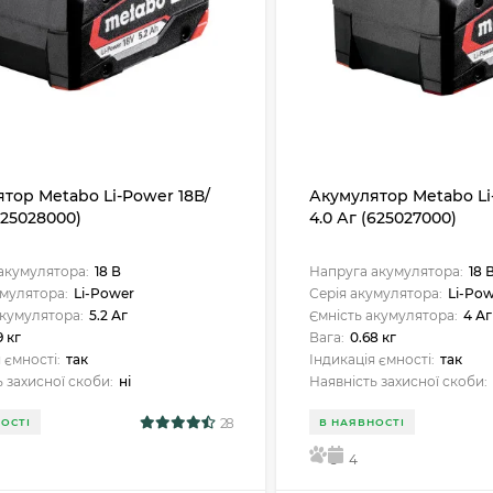
тор Metabo Li-Power 18В/
Акумулятор Metabo Li
(625028000)
4.0 Аг (625027000)
акумулятора:
18 В
Напруга акумулятора:
18 
умулятора:
Li-Power
Серія акумулятора:
Li-Pow
акумулятора:
5.2 Аг
Ємність акумулятора:
4 Аг
9 кг
Вага:
0.68 кг
 ємності:
так
Індикація ємності:
так
 захисної скоби:
ні
Наявність захисної скоби:
28
ОСТІ
В НАЯВНОСТІ
5
4