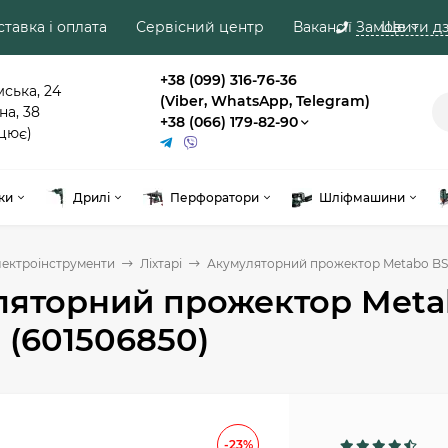
тавка і оплата
Сервісний центр
Вакансії
Замовити дз
Ще
+38 (099) 316-76-36
мська, 24
(Viber, WhatsApp, Telegram)
на, 38
+38 (066) 179-82-90
цює)
ки
Дрилі
Перфоратори
Шліфмашини
лектроінструменти
Ліхтарі
Акумуляторний прожектор Metabo BSA 
яторний прожектор Metabo
 (601506850)
-23%