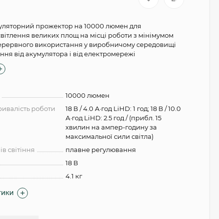
уляторний прожектор на 10000 люмен для
вітлення великих площ на місці роботи з мінімумом
перервного використання у виробничому середовищі
ня від акумулятора і від електромережі
10000 люмен
ивалість роботи
18 В / 4.0 А·год LiHD: 1 год; 18 В / 10.0
А·год LiHD: 2.5 год / (прибл. 15
хвилин на ампер-годину за
максимальної сили світла)
ів світіння
плавне регулювання
18 В
4.1 кг
ТИКИ