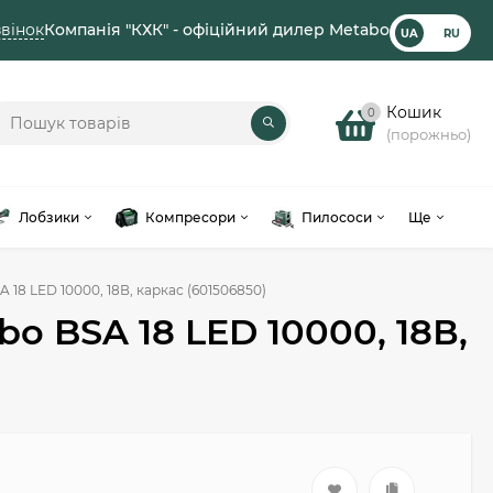
вінок
Компанія "КХК" - офіційний дилер Metabo
UA
RU
Кошик
0
(порожньо)
Лобзики
Компресори
Пилососи
Ще
18 LED 10000, 18В, каркас (601506850)
 BSA 18 LED 10000, 18В,