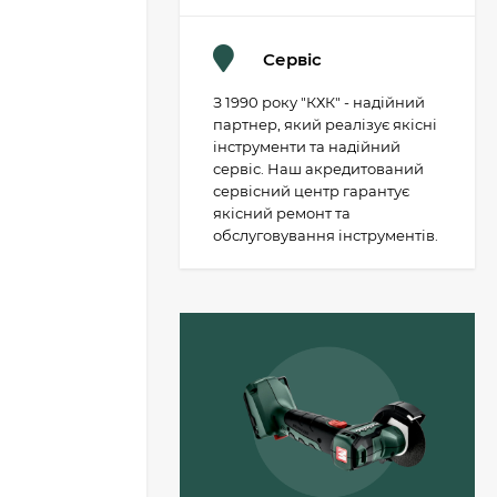
Сервіс
З 1990 року "КХК" - надійний
партнер, який реалізує якісні
інструменти та надійний
сервіс. Наш акредитований
сервісний центр гарантує
якісний ремонт та
обслуговування інструментів.
Пильний диск
Metabo «cordless cut
wood - classic», 305 x
30 Z56 WZ 5°
1 503 грн.
(628693000)