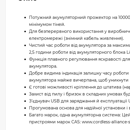
Потужний акумуляторний прожектор на 10000 
мінімумом тіней.
Для безперервного використання у виробничо
електромережі (знімний кабель живлення).
Чистий час роботи від акумулятора за максима
2,5 години роботи від акумуляторного блока LiH
Функція плавного регулювання яскравості для
акумулятора.
Добре видима індикація залишку часу роботи 
акумулятора майже вичерпана, щоб уникнути н
Є готові можливості кріплення до штатива (нарі
Захист від пилу і бризок в складних умовах бу
З'єднувач USB для заряджання й експлуатації 
Прогумована основа для надійної установки і 
Багато марок, одна акумуляторна система: Це
пристроями марок CAS: www.cordless-alliance-