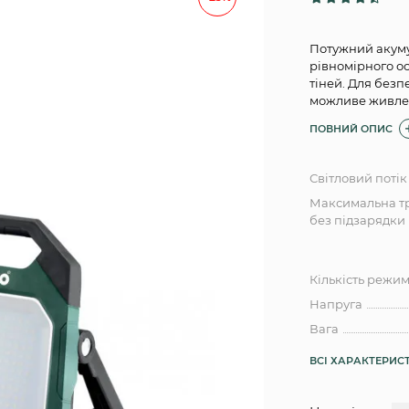
Потужний акум
рівномірного ос
тіней. Для без
можливе живлен
ПОВНИЙ ОПИС
Світловий потік
Максимальна тр
без підзарядки
Кількість режим
Напруга
Вага
ВСІ ХАРАКТЕРИС