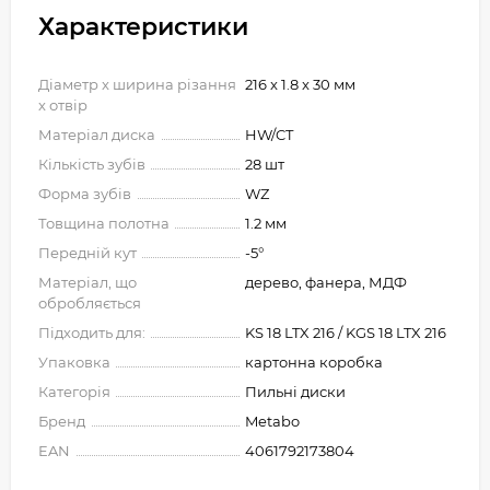
Характеристики
Діаметр x ширина різання
216 x 1.8 x 30 мм
x отвір
Матеріал диска
HW/CT
Кількість зубів
28 шт
Форма зубів
WZ
Товщина полотна
1.2 мм
Передній кут
-5°
Матеріал, що
дерево, фанера, МДФ
обробляється
Підходить для:
KS 18 LTX 216 / KGS 18 LTX 216
Упаковка
картонна коробка
Категорія
Пильні диски
Бренд
Metabo
EAN
4061792173804