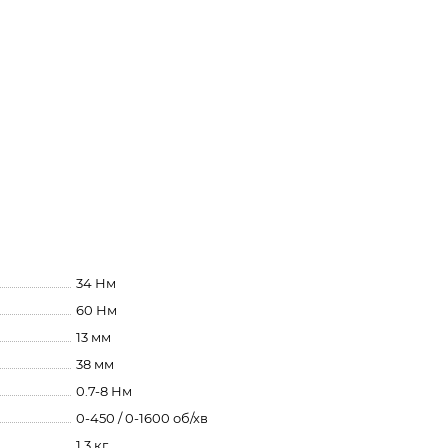
34 Нм
60 Нм
13 мм
38 мм
0.7-8 Нм
0-450 / 0-1600 об/хв
1.3 кг