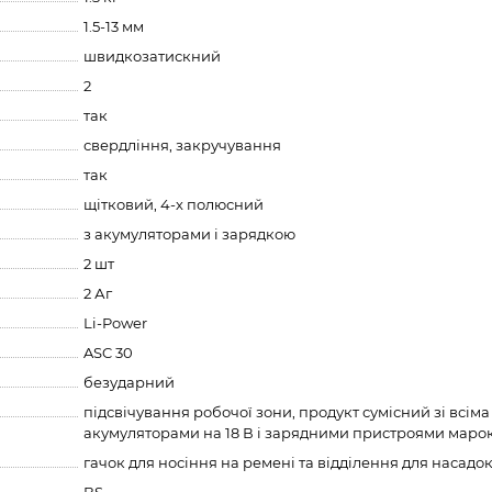
1.5-13 мм
швидкозатискний
2
так
свердління, закручування
так
щітковий, 4-х полюсний
з акумуляторами і зарядкою
2 шт
2 Аг
Li-Power
ASC 30
безударний
підсвічування робочої зони, продукт сумісний зі всіма
акумуляторами на 18 В і зарядними пристроями маро
гачок для носіння на ремені та відділення для насадо