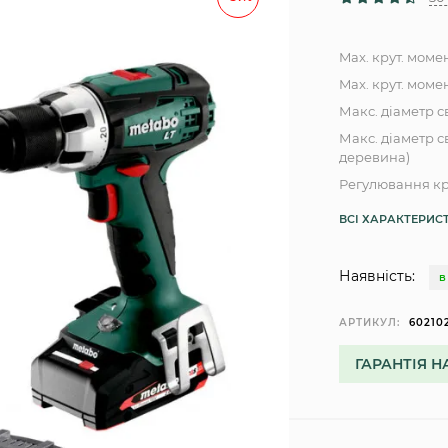
Max. крут. моме
Max. крут. момен
Макс. діаметр с
Макс. діаметр с
деревина)
Регулювання кр
ВСІ ХАРАКТЕРИС
Наявність:
В
АРТИКУЛ:
60210
ГАРАНТІЯ Н