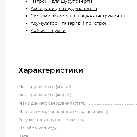
Патрони для шуруповертів
Аксесуари для шуруповертів
Системи захисту від падіння інструментів
Акумулятори та зарядні пристрої
Кейси та сумки
Характеристики
Max. крут. момент (м'який)
Max. крут. момент (жорст.)
Макс. діаметр свердління (сталь)
Макс. діаметр свердління (м'яка деревина)
Регулювання крутного моменту
Кіл. обер. хол. ходу
Вага