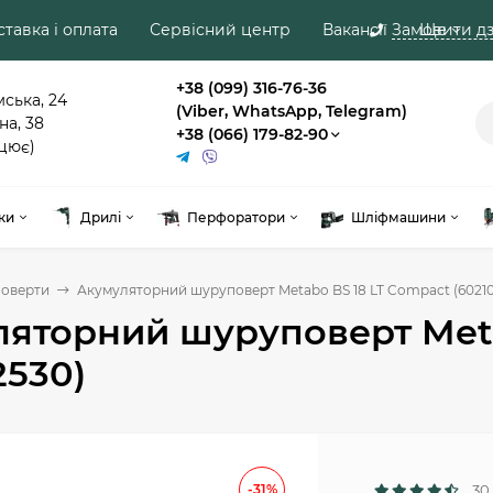
тавка і оплата
Сервісний центр
Вакансії
Замовити дз
Ще
+38 (099) 316-76-36
мська, 24
(Viber, WhatsApp, Telegram)
на, 38
+38 (066) 179-82-90
цює)
ки
Дрилі
Перфоратори
Шліфмашини
оверти
Акумуляторний шуруповерт Metabo BS 18 LT Compact (6021
яторний шуруповерт Meta
2530)
-31%
30