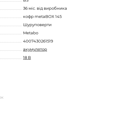
BS
36 міс. від виробника
кофр metaBOX 145
Шуруповерти
Metabo
4007430261519
акумулятор
18 В
ок