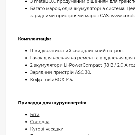
З metaBOX, продуманим рішенням для транспо
Багато марок, одна акумуляторна система: Цей
зарядними пристроями марок CAS: www.cordles
Комплектація:
Швидкозатискний свердлильний патрон.
Гачок для носіння на ремені та відділення для 
2 акумулятори Li-PowerCompact (18 В / 2,0 А·год
Зарядний пристрій ASC 30.
Кофр metaBOX 145.
Приладдя для шуруповертів:
Біти
Свердла
Кутові насадки