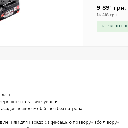
9 891 грн.
14 418 грн.
БЕЗКОШТОВ
вдань
ердління та загвинчування
асадок дозволяє обійтися без патрона
дділенням для насадок, з фіксацією праворуч або ліворуч