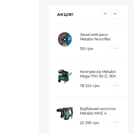
Metabo для сендвіч
панелей 190x30x2, 48
зубів (628682000)
1 414 грн.
АКЦІЯ!
Зачисний диск
Metabo Novoflex
230x6.0х22, сталь
(616468000)
150 грн.
Компресор Metabo
Mega 700-90 D, 90л
(601542000)
78 524 грн.
Відбійний молоток
Metabo MHE 4
(600812500)
20 395 грн.