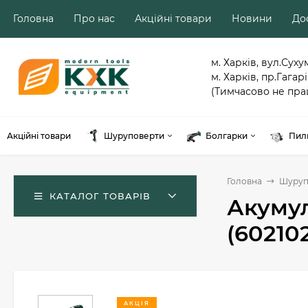
Головна
Про нас
Акційні товари
Новини
Дос
м. Харків, вул.Суху
м. Харків, пр.Гагарі
(Тимчасово не пра
Акційні товари
Шуруповерти
Болгарки
Пил
Головна
Шуруп
КАТАЛОГ ТОВАРІВ
Акумул
(60210
АКЦІЯ