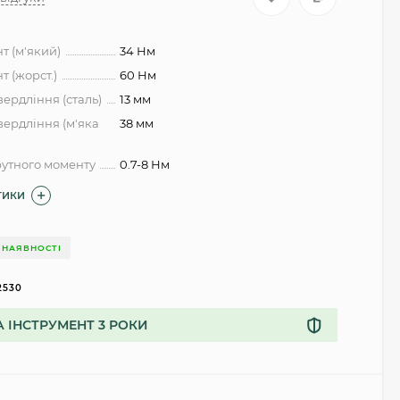
нт (м'який)
34 Нм
т (жорст.)
60 Нм
вердління (сталь)
13 мм
вердління (м'яка
38 мм
утного моменту
0.7-8 Нм
ТИКИ
 НАЯВНОСТІ
2530
А ІНСТРУМЕНТ 3 РОКИ