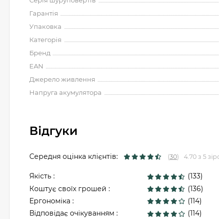
Серія шуруповертів
Гарантія
Упаковка
Категорія
Бренд
EAN
Джерело живлення
Напруга акумулятора
Відгуки
Середня оцінка клієнтів:
(
30
)
4.70 з 5 зір
Якість :
(133)
Коштує своїх грошей :
(136)
Ергономіка :
(114)
Відповідає очікуванням :
(114)