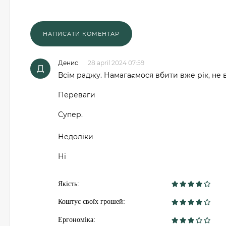
Денис
28 april 2024 07:59
Д
Всім раджу. Намагаємося вбити вже рік, не 
Переваги
Супер.
Недоліки
Ні
Якість:
Коштує своїх грошей:
Ергономіка: