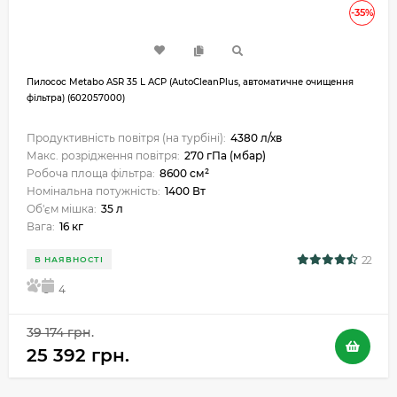
-35%
Пилосос Metabo ASR 35 L ACP (AutoCleanPlus, автоматичне очищення
фільтра) (602057000)
Продуктивність повітря (на турбіні):
4380 л/хв
Макс. розрідження повітря:
270 гПа (мбар)
Робоча площа фільтра:
8600 см²
Номінальна потужність:
1400 Вт
Об'єм мішка:
35 л
Вага:
16 кг
22
В НАЯВНОСТІ
5
4
39 174 грн.
25 392 грн.