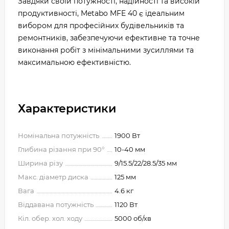
Завдяки своїй потужності, надійності та високій
продуктивності, Metabo MFE 40 є ідеальним
вибором для професійних будівельників та
ремонтників, забезпечуючи ефективне та точне
виконання робіт з мінімальними зусиллями та
максимальною ефективністю.
Характеристики
Номінальна потужність
1900 Вт
Глибина різання при 90°
10-40 мм
Ширина різу
9/15.5/22/28.5/35 мм
Макс. діаметр диска
125 мм
Вага
4.6 кг
Віддавана потужність
1120 Вт
Кіл. обер. хол. ходу
5000 об/хв