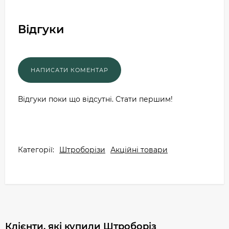
Відгуки
Відгуки поки що відсутні. Стати першим!
Категорії:
Штроборізи
Акційні товари
Клієнти, які купили Штроборіз