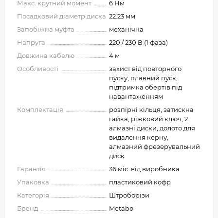
Макс. крутний момент
6 Нм
Посадковий діаметр диска
22.23 мм
Запобіжна муфта
механічна
Напруга
220 / 230 В (1 фаза)
Довжина кабелю
4 м
Особливості
захист від повторного
пуску, плавний пуск,
підтримка обертів під
навантаженням
Комплектація
розпірні кільця, затискна
гайка, ріжковий ключ, 2
алмазні диски, долото для
видалення керну,
алмазний фрезерувальний
диск
Гарантія
36 міс. від виробника
Упаковка
пластиковий кофр
Категорія
Штроборізи
Бренд
Metabo