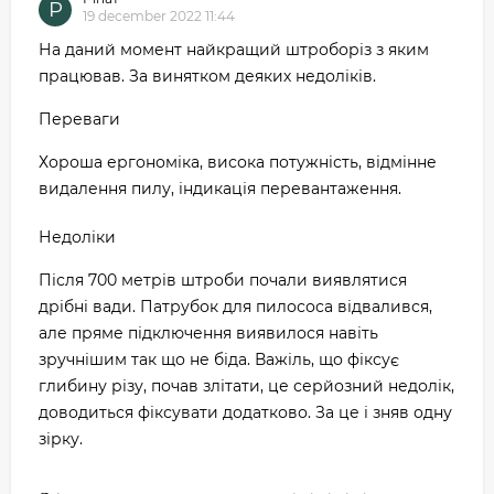
Р
19 december 2022 11:44
На даний момент найкращий штроборіз з яким
працював. За винятком деяких недоліків.
Переваги
Хороша ергономіка, висока потужність, відмінне
видалення пилу, індикація перевантаження.
Недоліки
Після 700 метрів штроби почали виявлятися
дрібні вади. Патрубок для пилососа відвалився,
але пряме підключення виявилося навіть
зручнішим так що не біда. Важіль, що фіксує
глибину різу, почав злітати, це серйозний недолік,
доводиться фіксувати додатково. За це і зняв одну
зірку.