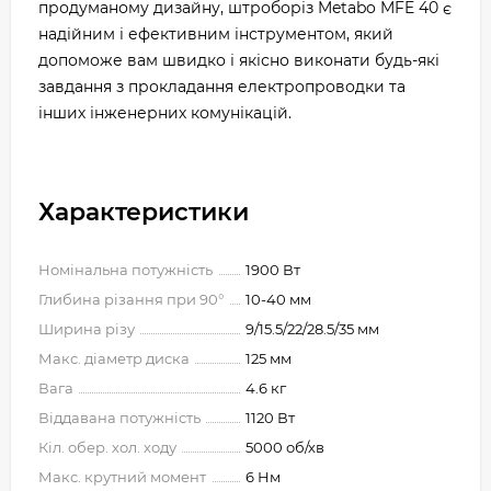
продуманому дизайну, штроборіз Metabo MFE 40 є
надійним і ефективним інструментом, який
допоможе вам швидко і якісно виконати будь-які
завдання з прокладання електропроводки та
інших інженерних комунікацій.
Характеристики
Номінальна потужність
1900 Вт
Глибина різання при 90°
10-40 мм
Ширина різу
9/15.5/22/28.5/35 мм
Макс. діаметр диска
125 мм
Вага
4.6 кг
Віддавана потужність
1120 Вт
Кіл. обер. хол. ходу
5000 об/хв
Макс. крутний момент
6 Нм