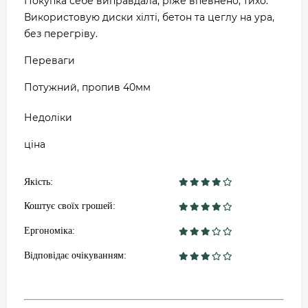
Покупка себе виправдала, ріже впевнено, тихо.
Використовую диски хілті, бетон та цеглу на ура,
без перегріву.
Переваги
Потужний, пропив 40мм
Недоліки
ціна
Якість:
Коштує своїх грошей:
Ергономіка:
Відповідає очікуванням: