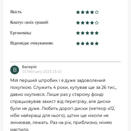
Якість:
Коштує своїх грошей:
Ергономіка:
Відповідає очікуванням:
Валерій
В
03 february 2023 23:45
Мій перший штробик і я дуже задоволений
покупкою. Служить 4 роки, купував ще за 26 тис.,
давно окупився. Лише раз у старому фонді
спрацьовував захист від перегріву, але диски
були не дуже. Любить дорогі диски (метеор н12,
ніби найкращі для нього), щітки ще ніколи не
змінював, лежать. Раз на рік, приблизно, міняю
мастило.