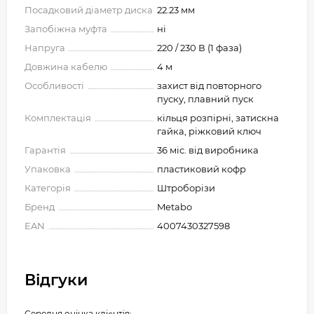
Посадковий діаметр диска
22.23 мм
Запобіжна муфта
ні
Напруга
220 / 230 В (1 фаза)
Довжина кабелю
4 м
Особливості
захист від повторного
пуску, плавний пуск
Комплектація
кільця розпірні, затискна
гайка, ріжковий ключ
Гарантія
36 міс. від виробника
Упаковка
пластиковий кофр
Категорія
Штроборізи
Бренд
Metabo
EAN
4007430327598
Відгуки
Середня оцінка клієнтів: