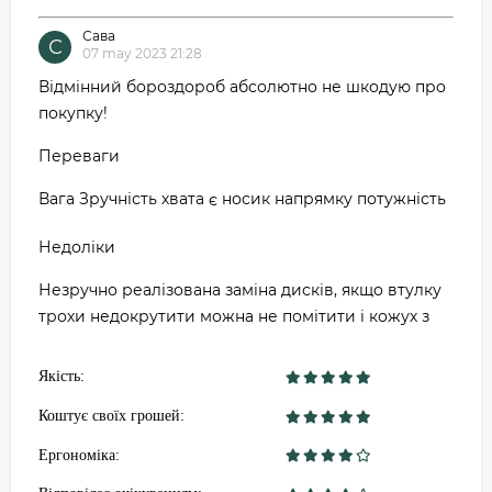
Сава
С
07 may 2023 21:28
Відмінний бороздороб абсолютно не шкодую про
покупку!
Переваги
Вага Зручність хвата є носик напрямку потужність
Недоліки
Незручно реалізована заміна дисків, якщо втулку
трохи недокрутити можна не помітити і кожух з
Якість:
Коштує своїх грошей:
Ергономіка: