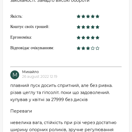
закоханості. Занадто високі обороти
Якість:
Коштує своїх грошей:
Ергономіка:
Відповідає очікуванням:
Михайло
М
26 august 2022 12:19
плавний пуск досить спритний, але без ривка.
різав цеглу та гіпсоліт. поки що задоволений.
купував у квітні за 27999 без дисків
Переваги
невелика вага, стійкість при різі через достатню
ширину опорних роликів, зручне регулювання