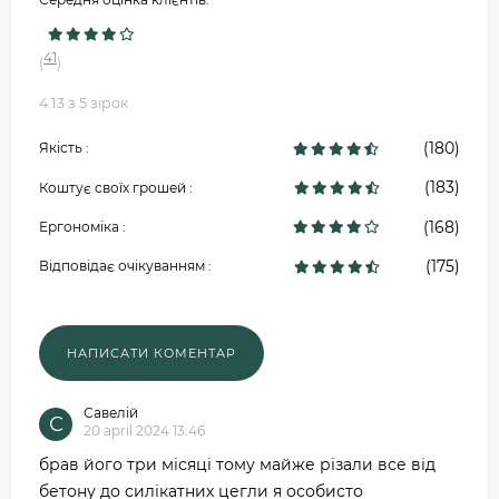
41
(
)
4.13 з 5 зірок
(180)
Якість :
(183)
Коштує своїх грошей :
(168)
Ергономіка :
(175)
Відповідає очікуванням :
Савелій
С
20 april 2024 13:46
брав його три місяці тому майже різали все від
бетону до силікатних цегли я особисто