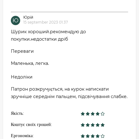
Юрій
Ю
15 september 2023 01:37
Шурик хороший.рекомендую до
покупки.недостатки дріб
Переваги
Маленька, легка.
Недоліки
Патрон розкручується, на курок натискати
зручніше середнім пальцем, підсвічування слабке.
Якість:
Коштує своїх грошей:
Ергономіка: