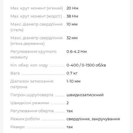
Max. крут. момент (м'який)
20 Нм
Max. крут. момент (жорст.)
38 Нм
Макс. діаметр свердління
10 мм
(сталь)
Макс. діаметр свердління
32 мм
(м'яка деревина)
Регулювання крутного
0.6-4.2 Нм
моменту
Кіл. обер. хол. ходу
0-400 / 0-1500 об/хв
Вага
0.7 кг
Діапазон затискання
1-10 мм
патрона
Патрон шуруповерта
швидкозатискний
Швидкісні режими
2
Регулювання обертів
так
Режим роботи
свердління, закручування
Реверс
так