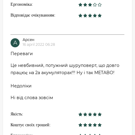
Ергономіка:
Відповідає очікуванням:
Арсен
А
16 april 2022 06:28
Переваги
Це невбивний, потужний шуруповерт, що довго
працює на 2а акумуляторах!!! Ну і так METABO!
Недоліки
Ні від слова зовсім
Якість:
Коштує своїх грошей: