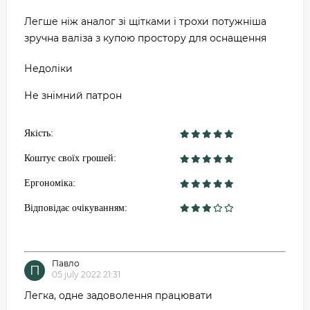
Легше ніж аналог зі щітками і трохи потужніша
зручна валіза з купою простору для оснащення
Недоліки
Не знімний патрон
Якість:
Коштує своїх грошей:
Ергономіка:
Відповідає очікуванням:
Павло
П
05 july 2022 21:31
Легка, одне задоволення працювати