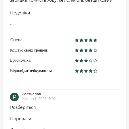
зарядка, точність ходу, кейс, якість, безщітковий.
Недоліки
-
Якість:
Коштує своїх грошей:
Ергономіка:
Відповідає очікуванням:
Ростислав
Р
14 march 2023 19:02
Розберіться
Переваги