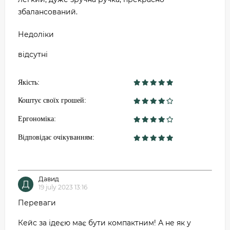
збалансований.
Недоліки
відсутні
Якість:
Коштує своїх грошей:
Ергономіка:
Відповідає очікуванням:
Давид
Д
19 july 2023 13:16
Переваги
Кейс за ідеєю має бути компактним! А не як у