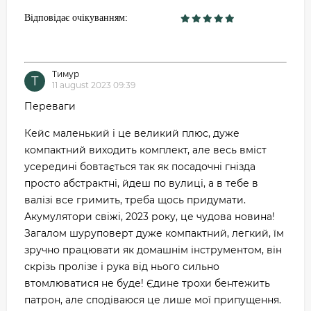
Відповідає очікуванням:
Тимур
Т
11 august 2023 09:39
Переваги
Кейс маленький і це великий плюс, дуже
компактний виходить комплект, але весь вміст
усередині бовтається так як посадочні гнізда
просто абстрактні, йдеш по вулиці, а в тебе в
валізі все гримить, треба щось придумати.
Акумулятори свіжі, 2023 року, це чудова новина!
Загалом шуруповерт дуже компактний, легкий, їм
зручно працювати як домашнім інструментом, він
скрізь пролізе і рука від нього сильно
втомлюватися не буде! Єдине трохи бентежить
патрон, але сподіваюся це лише мої припущення.