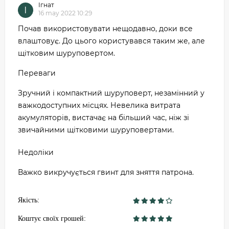
Ігнат
І
16 may 2022 10:29
Почав використовувати нещодавно, доки все
влаштовує. До цього користувався таким же, але
щітковим шуруповертом.
Переваги
Зручний і компактний шуруповерт, незамінний у
важкодоступних місцях. Невелика витрата
акумуляторів, вистачає на більший час, ніж зі
звичайними щітковими шуруповертами.
Недоліки
Важко викручується гвинт для зняття патрона.
Якість:
Коштує своїх грошей: