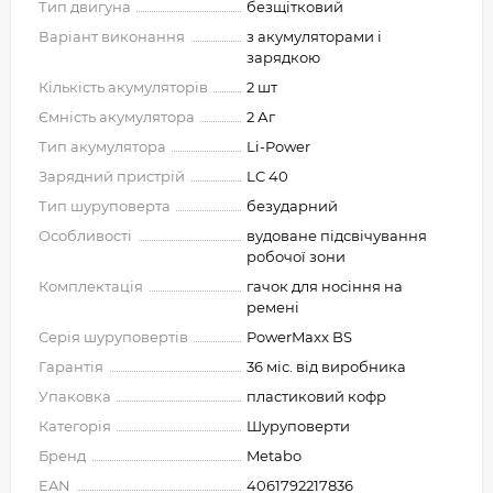
Тип двигуна
безщітковий
Варіант виконання
з акумуляторами і
зарядкою
Кількість акумуляторів
2 шт
Ємність акумулятора
2 Аг
Тип акумулятора
Li-Power
Зарядний пристрій
LC 40
Тип шуруповерта
безударний
Особливості
вудоване підсвічування
робочої зони
Комплектація
гачок для носіння на
ремені
Серія шуруповертів
PowerMaxx BS
Гарантія
36 міс. від виробника
Упаковка
пластиковий кофр
Категорія
Шуруповерти
Бренд
Metabo
EAN
4061792217836