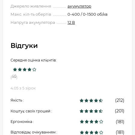
Джерело живлення
акумулятор
Макс. кіл-ть обертів
0-400 / 0-1500 об/хв
Напруга акумулятора
12 В
Відгуки
Середня оцінка клієнтів:
46
(
)
4.05 з 5 зірок
(212)
Якість :
(201)
Коштує своїх грошей :
(181)
Ергономіка :
(181)
Відповідає очікуванням :