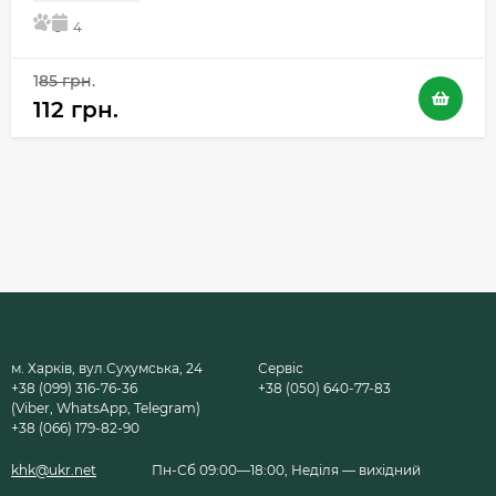
5
4
185 грн.
112 грн.
м. Харків, вул.Сухумська, 24
Сервіс
+38 (099) 316-76-36
+38 (050) 640-77-83
(Viber, WhatsApp, Telegram)
+38 (066) 179-82-90
khk@ukr.net
Пн-Сб 09:00—18:00, Неділя — вихідний