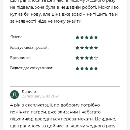
що трапилося за цей час, в іншому жодного разу
не підвела, хоча була в нещадній роботі. Можливо,
купив би нову, але ціна вже зовсім не тішить, та й
за наявності ніде не можу знайти.
Якість:
Коштує своїх грошей:
Ергономіка:
Відповідає очікуванням:
Данило
Д
25 february 2019 21:44
4 рік в експлуатації, по-доброму потрібно
поміняти патрон, вже злизаний і небагато
підклинює, доводиться перезатискати. Це єдине,
що трапилося за цей час, в іншому жодного разу