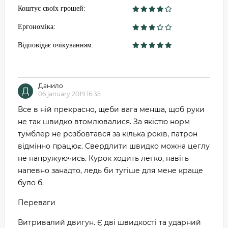
Коштує своїх грошей:
Ергономіка:
Відповідає очікуванням:
Данило
Д
06 january 2019 16:35
Все в ній прекрасно, щеби вага менша, щоб руки
не так швидко втомлювалися. За якістю норм
тумблер не розбовтався за кілька років, патрон
відмінно працює. Свердлити швидко можна цеглу
не напружуючись. Курок ходить легко, навіть
напевно занадто, ледь би тугіше для мене краще
було б.
Переваги
Витривалий двигун. Є дві швидкості та ударний