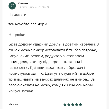
Семен
С
13 february 2019 04:36
Переваги
так начебто все норм
Недоліки
Брав додому ударний дриль із довгим кабелем. З
фішок можна використовувати біти без патрона,
імпульсний режим, редуктор зі стопором
шпинделя, захисту від перевантаження і
включення. Дві швидкості теж добре, хоч і
користуюсь однією. Двигун потужний та добре
тримає навіть на важких ділянках не вмирає. За
вагою сказати не можу, кому як, мені ось норм,
комусь важка
Якість: