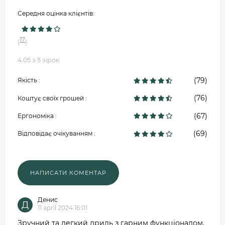
Середня оцінка клієнтів:
17
(
)
4.05 з 5 зірок
(79)
Якість :
(76)
Коштує своїх грошей :
(67)
Ергономіка :
(69)
Відповідає очікуванням :
Денис
Д
11 april 2024 16:01
Зручний та легкий дриль з гарним функціоналом.