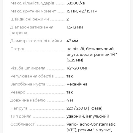
Макс. кількість ударів
58900 /хв
Макс. крутний момент
15 Нм, 42 / 15 Нм
Швидкісні режими
2
Діапазон затискання
1.5-13 мм
патрона
Діаметр затискної шийки
43 мм
Патрон
на різьбі, безключовий,
внутр. шестигранник 1/4"
(6.35 мм)
Різьба шпинделя
1/2"-20 UNF
Регулювання обертів
так
Запобіжна муфта
механічна
Реверс
так
Довжина кабелю
4 м
Напруга
220 / 230 В (1 фаза)
Тип дриля
ударний, імпульсний
Особливості
Vario-Tacho-Constamatic
(VTC), режим "Імпульс",