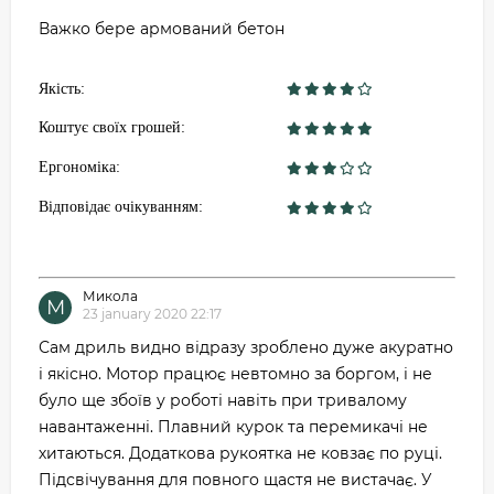
Важко бере армований бетон
Якість:
Коштує своїх грошей:
Ергономіка:
Відповідає очікуванням:
Микола
М
23 january 2020 22:17
Сам дриль видно відразу зроблено дуже акуратно
і якісно. Мотор працює невтомно за боргом, і не
було ще збоїв у роботі навіть при тривалому
навантаженні. Плавний курок та перемикачі не
хитаються. Додаткова рукоятка не ковзає по руці.
Підсвічування для повного щастя не вистачає. У