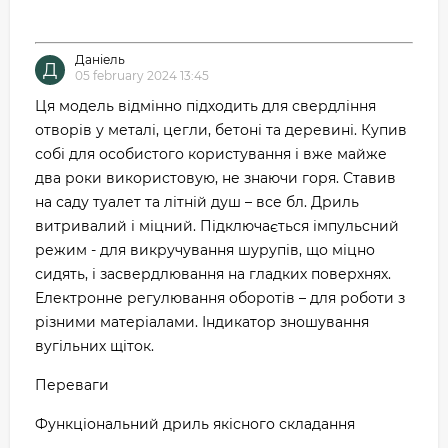
Даніель
Д
05 february 2024 13:45
Ця модель відмінно підходить для свердління
отворів у металі, цегли, бетоні та деревині. Купив
собі для особистого користування і вже майже
два роки використовую, не знаючи горя. Ставив
на саду туалет та літній душ – все бл. Дриль
витривалий і міцний. Підключається імпульсний
режим - для викручування шурупів, що міцно
сидять, і засвердлювання на гладких поверхнях.
Електронне регулювання оборотів – для роботи з
різними матеріалами. Індикатор зношування
вугільних щіток.
Переваги
Функціональний дриль якісного складання