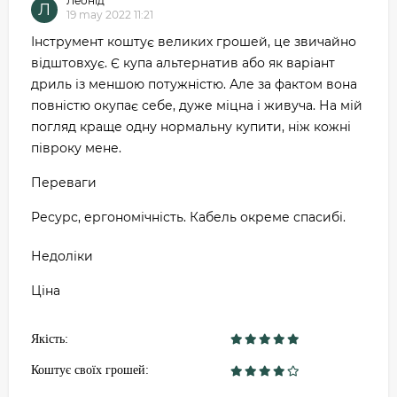
Леонід
Л
19 may 2022 11:21
Інструмент коштує великих грошей, це звичайно
відштовхує. Є купа альтернатив або як варіант
дриль із меншою потужністю. Але за фактом вона
повністю окупає себе, дуже міцна і живуча. На мій
погляд краще одну нормальну купити, ніж кожні
півроку мене.
Переваги
Ресурс, ергономічність. Кабель окреме спасибі.
Недоліки
Ціна
Якість:
Коштує своїх грошей: