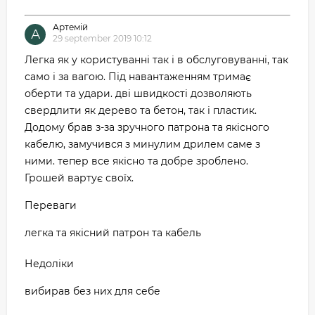
Артемій
А
29 september 2019 10:12
Легка як у користуванні так і в обслуговуванні, так
само і за вагою. Під навантаженням тримає
оберти та удари. дві швидкості дозволяють
свердлити як дерево та бетон, так і пластик.
Додому брав з-за зручного патрона та якісного
кабелю, замучився з минулим дрилем саме з
ними. тепер все якісно та добре зроблено.
Грошей вартує своїх.
Переваги
легка та якісний патрон та кабель
Недоліки
вибирав без них для себе