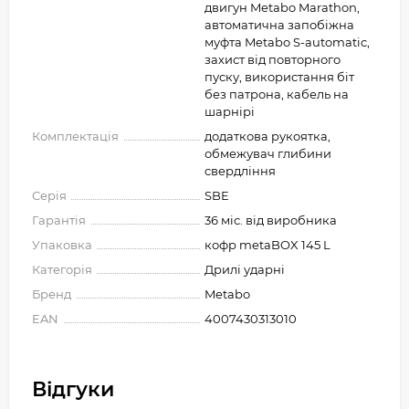
двигун Metabo Marathon,
автоматична запобіжна
муфта Metabo S-automatіc,
захист від повторного
пуску, використання біт
без патрона, кабель на
шарнірі
Комплектація
додаткова рукоятка,
обмежувач глибини
свердління
Серія
SBE
Гарантія
36 міс. від виробника
Упаковка
кофр metaBOX 145 L
Категорія
Дрилі ударні
Бренд
Metabo
EAN
4007430313010
Відгуки