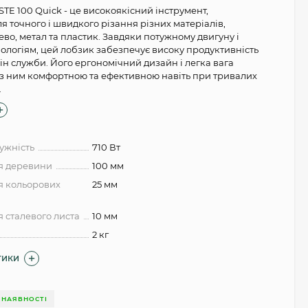
TE 100 Quick - це високоякісний інструмент,
 точного і швидкого різання різних матеріалів,
о, метал та пластик. Завдяки потужному двигуну і
ологіям, цей лобзик забезпечує високу продуктивність
ін служби. Його ергономічний дизайн і легка вага
 з ним комфортною та ефективною навіть при тривалих
.
ужність
710 Вт
я деревини
100 мм
я кольорових
25 мм
я сталевого листа
10 мм
2 кг
ТИКИ
 НАЯВНОСТІ