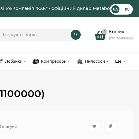
вінок
Компанія "КХК" - офіційний дилер Metabo
UA
RU
Кошик
0
(порожньо)
Лобзики
Компресори
Пилососи
Ще
1100000)
8 відгуки