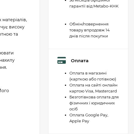
36 місяців офіційної
гарантії від Metabo-KHK
 матеріалів,
Обмін/повернення
ечує високу
товару впродовж 14
ртною та
днів після покупки
нювати
 нахилу
Оплата
ня.
Оплата в магазині
(карткою або готівкою)
Оплата на сайті онлайн
Його
картою Visa, Mastercard
Безготівкова оплата для
фізичних і юридичних
осіб
Оплата Google Pay,
Apple Pay