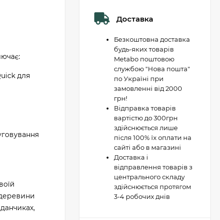
Доставка
Безкоштовна доставка
будь-яких товарів
лючає:
Metabo поштовою
службою "Нова пошта"
uick для
по Україні при
замовленні від 2000
грн!
Відправка товарів
вартістю до 300грн
здійснюється лише
луговування
після 100% їх оплати на
сайті або в магазині
Доставка і
відправлення товарів з
центрального складу
воїй
здійснюється протягом
я деревини
3-4 робочих днів
йданчиках,