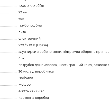
1000-3100 об/хв
22 мм
так
грибоподібна
лита
електричний
220 / 230 В (1 фаза)
здув тирси з робочої зони, підтримка оборотів при н
4 м
патрубок для пилососа, шестигранний ключ, захисне с
36 міс. від виробника
Лобзики
Metabo
4007430305107
картонна коробка