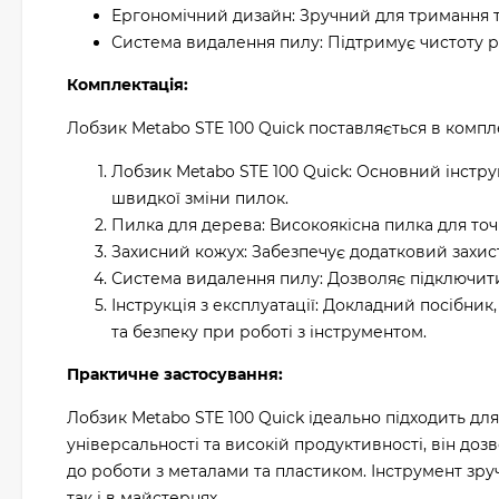
Ергономічний дизайн: Зручний для тримання т
Система видалення пилу: Підтримує чистоту ро
Комплектація:
Лобзик Metabo STE 100 Quick поставляється в компл
Лобзик Metabo STE 100 Quick: Основний інстр
швидкої зміни пилок.
Пилка для дерева: Високоякісна пилка для точн
Захисний кожух: Забезпечує додатковий захист
Система видалення пилу: Дозволяє підключити
Інструкція з експлуатації: Докладний посібни
та безпеку при роботі з інструментом.
Практичне застосування:
Лобзик Metabo STE 100 Quick ідеально підходить дл
універсальності та високій продуктивності, він доз
до роботи з металами та пластиком. Інструмент зру
так і в майстернях.