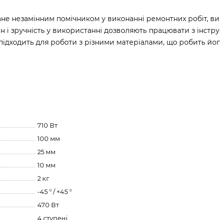
ане незамінним помічником у виконанні ремонтних робіт, в
н і зручність у використанні дозволяють працювати з інстр
 підходить для роботи з різними матеріалами, що робить йо
710 Вт
100 мм
25 мм
10 мм
2 кг
-45 ° / +45 °
470 Вт
4 ступені