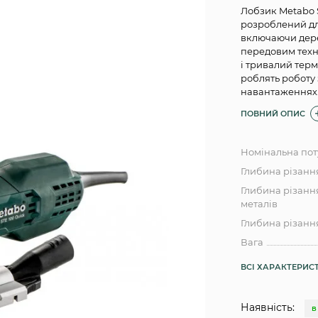
Лобзик Metabo S
розроблений для
включаючи дерев
передовим техн
і тривалий терм
роблять роботу
навантаженнях
ПОВНИЙ ОПИС
Номінальна пот
Глибина різанн
Глибина різанн
металів
Глибина різанн
Вага
ВСІ ХАРАКТЕРИС
Наявність:
В