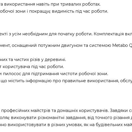
а використання навіть при тривалих роботах.
бочої зони і покращує видимість під час роботи.
екті з усім необхідним для початку роботи. Комплектація вк
умент, оснащений потужним двигуном та системою Metabo Q
их та чистих різів у деревині.
 користувача під час роботи.
 пилосос для підтримання чистоти робочої зони.
к, що містить інформацію про правильне використання, обс
я професійних майстрів та домашніх користувачів. Завдяки с
воляє виконувати різноманітні завдання, від точного різанн
чно використовувати в різних умовах, як на будівельних ма