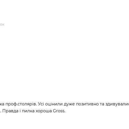
рок
ка проф.столярів. Усі оцінили дуже позитивно та здивувалис
 Правда і пилка хороша Gross.