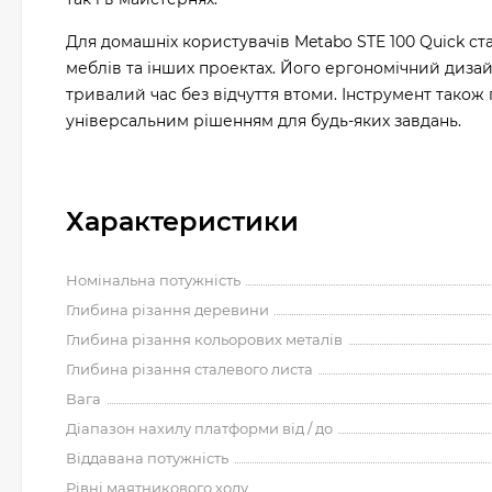
Для домашніх користувачів Metabo STE 100 Quick ст
меблів та інших проектах. Його ергономічний дизай
тривалий час без відчуття втоми. Інструмент також
універсальним рішенням для будь-яких завдань.
Характеристики
Номінальна потужність
Глибина різання деревини
Глибина різання кольорових металів
Глибина різання сталевого листа
Вага
Діапазон нахилу платформи від / до
Віддавана потужність
Рівні маятникового ходу