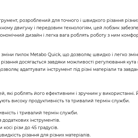
трумент, розроблений для точного і швидкого різання різних
жному двигуну і передовим технологіям, цей лобзик забезп
гономічний дизайн і легка вага роблять роботу з ним комфо
зміни пилок Metabo Quick, що дозволяє швидко і легко змі
ь різання досягається завдяки можливості регулювання кута
зволяє адаптувати інструмент під різні матеріали та завдан
й, які роблять його ефективним і зручним у використанні. 
чують високу продуктивність та тривалий термін служби.
вність і тривалий термін служби.
 додаткових інструментів.
косі різи до 45 градусів.
идкість різання для різних матеріалів.