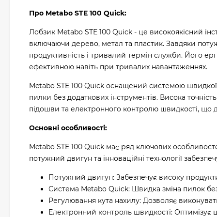
Про Metabo STE 100 Quick:
Лобзик Metabo STE 100 Quick - це високоякісний інс
включаючи дерево, метал та пластик. Завдяки поту
продуктивність і тривалий термін служби. Його ер
ефективною навіть при тривалих навантаженнях.
Metabo STE 100 Quick оснащений системою швидкої 
пилки без додаткових інструментів. Висока точніст
підошви та електронного контролю швидкості, що до
Основні особливості:
Metabo STE 100 Quick має ряд ключових особливосте
потужний двигун та інноваційні технології забезпе
Потужний двигун: Забезпечує високу продукти
Система Metabo Quick: Швидка зміна пилок без
Регулювання кута нахилу: Дозволяє виконувати 
Електронний контроль швидкості: Оптимізує шв