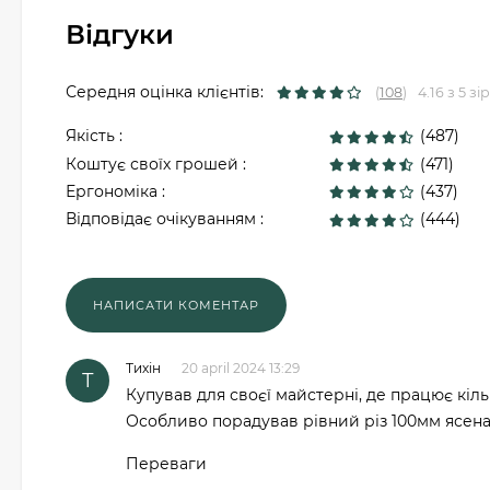
Відгуки
Середня оцінка клієнтів:
(
108
)
4.16 з 5 зі
Якість :
(487)
Коштує своїх грошей :
(471)
Ергономіка :
(437)
Відповідає очікуванням :
(444)
Тихін
20 april 2024 13:29
Т
Купував для своєї майстерні, де працює кіль
Особливо порадував рівний різ 100мм ясена.
Переваги