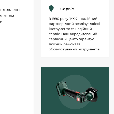
Сервіс
иготовленні
ументом
З 1990 року "КХК" - надійний
го
партнер, який реалізує якісні
інструменти та надійний
сервіс. Наш акредитований
сервісний центр гарантує
якісний ремонт та
обслуговування інструментів.
Пильний диск
Metabo «cordless cut
wood - classic», 305 x
30 Z56 WZ 5°
1 503 грн.
(628693000)