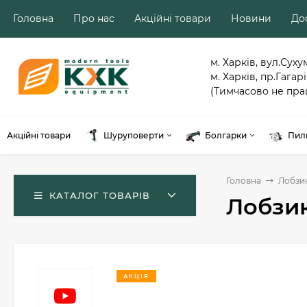
Головна
Про нас
Акційні товари
Новини
Дос
м. Харків, вул.Суху
м. Харків, пр.Гагарі
(Тимчасово не пра
Акційні товари
Шуруповерти
Болгарки
Пил
Головна
Лобзи
КАТАЛОГ ТОВАРІВ
Лобзик
АКЦІЯ