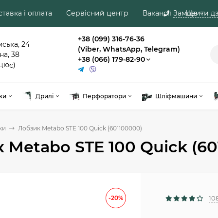
тавка і оплата
Сервісний центр
Вакансії
Замовити дз
Ще
+38 (099) 316-76-36
мська, 24
(Viber, WhatsApp, Telegram)
на, 38
+38 (066) 179-82-90
цює)
ки
Дрилі
Перфоратори
Шліфмашини
ки
Лобзик Metabo STE 100 Quick (601100000)
 Metabo STE 100 Quick (60
-20%
10