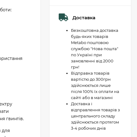
боти:
Доставка
Безкоштовна доставка
будь-яких товарів
Metabo поштовою
службою "Нова пошта"
по Україні при
користання
замовленні від 2000
грн!
Відправка товарів
вартістю до 300грн
здійснюється лише
після 100% їх оплати на
сайті або в магазині
ектру
Доставка і
відправлення товарів з
вати
центрального складу
ня гвинтів.
здійснюється протягом
3-4 робочих днів
 для