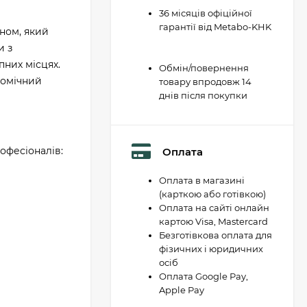
36 місяців офіційної
гарантії від Metabo-KHK
ном, який
и з
пних місцях.
Обмін/повернення
номічний
товару впродовж 14
днів після покупки
офесіоналів:
Оплата
Оплата в магазині
(карткою або готівкою)
Оплата на сайті онлайн
картою Visa, Mastercard
Безготівкова оплата для
фізичних і юридичних
осіб
Оплата Google Pay,
Apple Pay