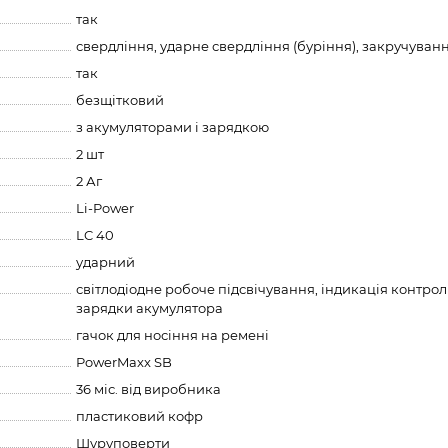
так
свердління, ударне свердління (буріння), закручуван
так
безщітковий
з акумуляторами і зарядкою
2 шт
2 Аг
Li-Power
LC 40
ударний
світлодіодне робоче підсвічування, індикація контро
зарядки акумулятора
гачок для носіння на ремені
PowerMaxx SB
36 міс. від виробника
пластиковий кофр
Шуруповерти