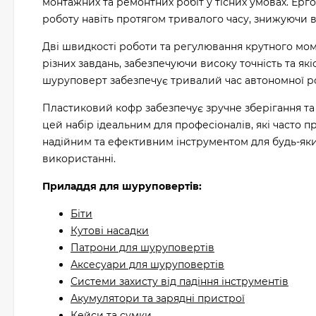
монтажних та ремонтних робіт у тісних умовах. Ерг
роботу навіть протягом тривалого часу, знижуючи 
Дві швидкості роботи та регулювання крутного мо
різних завдань, забезпечуючи високу точність та як
шуруповерт забезпечує тривалий час автономної ро
Пластиковий кофр забезпечує зручне зберігання та
цей набір ідеальним для професіоналів, які часто 
надійним та ефективним інструментом для будь-яких
використанні.
Приладдя для шуруповертів:
Біти
Кутові насадки
Патрони для шуруповертів
Аксесуари для шуруповертів
Системи захисту від падіння інструментів
Акумулятори та зарядні пристрої
Кейси та сумки