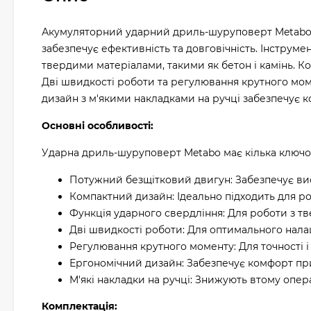
Акумуляторний ударний дриль-шуруповерт Metabo
забезпечує ефективність та довговічність. Інструм
твердими матеріалами, такими як бетон і камінь. 
Дві швидкості роботи та регулювання крутного моме
дизайн з м'якими накладками на ручці забезпечує 
Основні особливості:
Ударна дриль-шуруповерт Metabo має кілька ключов
Потужний безщітковий двигун: Забезпечує висо
Компактний дизайн: Ідеально підходить для ро
Функція ударного свердління: Для роботи з т
Дві швидкості роботи: Для оптимального налаш
Регулювання крутного моменту: Для точності і
Ергономічний дизайн: Забезпечує комфорт при
М'які накладки на ручці: Знижують втому опер
Комплектація: