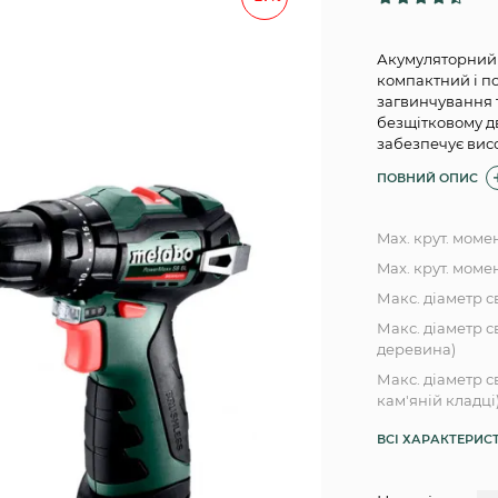
Акумуляторний 
компактний і п
загвинчування т
безщітковому д
забезпечує висо
ПОВНИЙ ОПИС
Max. крут. моме
Max. крут. момен
Макс. діаметр с
Макс. діаметр с
деревина)
Макс. діаметр с
кам'яній кладці
ВСІ ХАРАКТЕРИС