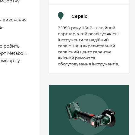
комфортну
Сервіс
я виконання
ь-
З 1990 року "КХК" - надійний
партнер, який реалізує якісні
інструменти та надійний
що робить
сервіс. Наш акредитований
сервісний центр гарантує
ерт Metabo є
якісний ремонт та
комфорт у
обслуговування інструментів.
Пильний диск
Metabo «cordless cut
wood - classic», 305 x
30 Z56 WZ 5°
1 503 грн.
(628693000)