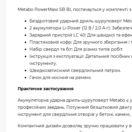
Metabo PowerMaxx SB BL постачається у комплекті 
Бездротовий ударний дриль-шуруповерт Meta
2 акумулятори Li-Power (12 В / 2,0 А·г): Забез
Зарядний пристрій LC 40: Для швидкої та ефек
Пластиковий кофр: Для зручного зберігання і 
Набір свердл та біт: Для різних типів робіт.
Інструкція з експлуатації: Детальний посібни
інструменту.
Швидкозатискний свердлильний патрон.
Гачок для носіння на ремені.
Практичне застосування
Акумуляторна ударна дриль-шуруповерт Metabo є у
професійних завдань. Потужний безщітковий двигу
інструмент для свердління отворів у бетоні, камені,
Компактний дизайн дозволяє зручно працювати у в