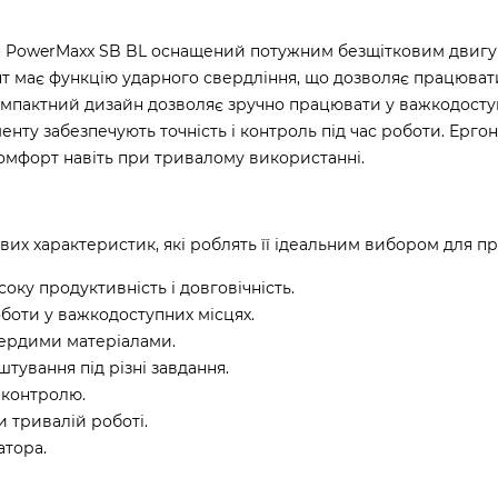
 PowerMaxx SB BL оснащений потужним безщітковим двигу
ент має функцію ударного свердління, що дозволяє працюват
Компактний дизайн дозволяє зручно працювати у важкодосту
нту забезпечують точність і контроль під час роботи. Ерго
комфорт навіть при тривалому використанні.
их характеристик, які роблять її ідеальним вибором для пр
ку продуктивність і довговічність.
боти у важкодоступних місцях.
вердими матеріалами.
тування під різні завдання.
 контролю.
 тривалій роботі.
атора.