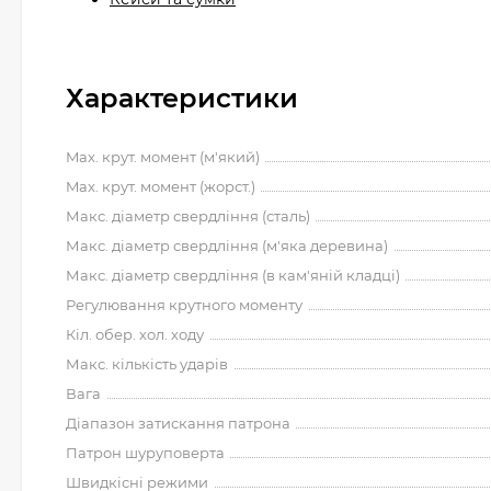
Характеристики
Max. крут. момент (м'який)
Max. крут. момент (жорст.)
Макс. діаметр свердління (сталь)
Макс. діаметр свердління (м'яка деревина)
Макс. діаметр свердління (в кам'яній кладці)
Регулювання крутного моменту
Кіл. обер. хол. ходу
Макс. кількість ударів
Вага
Діапазон затискання патрона
Патрон шуруповерта
Швидкісні режими