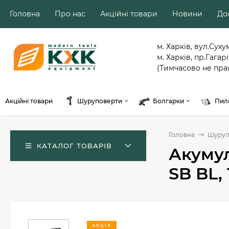
Головна
Про нас
Акційні товари
Новини
Дос
м. Харків, вул.Суху
м. Харків, пр.Гагарі
(Тимчасово не пра
Акційні товари
Шуруповерти
Болгарки
Пил
Головна
Шуруп
КАТАЛОГ ТОВАРІВ
Акуму
SB BL,
АКЦІЯ