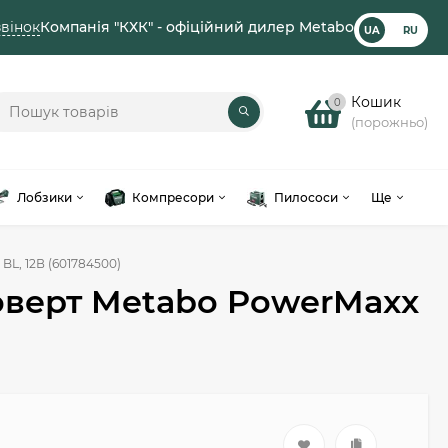
вінок
Компанія "КХК" - офіційний дилер Metabo
UA
RU
Кошик
0
(порожньо)
Лобзики
Компресори
Пилососи
Ще
L, 12В (601784500)
верт Metabo PowerMaxx