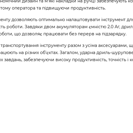
ономічний дизайн та м'які накладки на ручці забезпечують 
втому оператора та підвищуючи продуктивність.
менту дозволяють оптимально налаштовувати інструмент дл
ість роботи. Завдяки двом акумуляторам ємністю 2.0 Аг, дрил
боти, що дозволяє працювати без перерв на підзарядку.
 транспортування інструменту разом з усіма аксесуарами, 
працюють на різних об'єктах. Загалом, ударна дриль-шурупов
 завдань, забезпечуючи високу продуктивність, точність і 