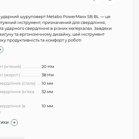
ударний шуруповерт Metabo PowerMaxx SB BL — це
отужний інструмент, призначений для свердління,
а ударного свердління в різних матеріалах. Завдяки
вигуну та ергономічному дизайну, цей інструмент
ку продуктивність та комфорт у роботі
нт (м'який)
20 Нм
т (жорст.)
38 Нм
вердління (сталь)
10 мм
вердління (м'яка
32 мм
вердління (в
10 мм
)
ТИКИ