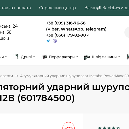
тавка і оплата
Сервісний центр
Вакансії
Замовити дз
Ще
+38 (099) 316-76-36
мська, 24
(Viber, WhatsApp, Telegram)
на, 38
+38 (066) 179-82-90
цює)
ки
Дрилі
Перфоратори
Шліфмашини
оверти
Акумуляторний ударний шуруповерт Metabo PowerMaxx SB B
ляторний ударний шурупо
 12В (601784500)
-27%