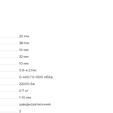
20 Нм
38 Нм
10 мм
32 мм
10 мм
0.6-4.2 Нм
0-400 / 0-1500 об/хв
22000 /хв
0.7 кг
1-10 мм
швидкозатискний
2