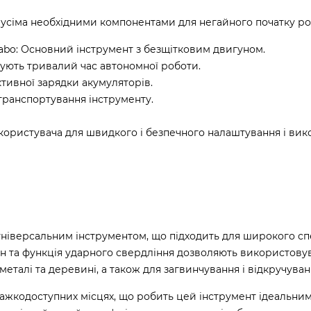
з усіма необхідними компонентами для негайного початку ро
bo: Основний інструмент з безщітковим двигуном.
печують тривалий час автономної роботи.
тивної зарядки акумуляторів.
транспортування інструменту.
к користувача для швидкого і безпечного налаштування і ви
ніверсальним інструментом, що підходить для широкого сп
н та функція ударного свердління дозволяють використову
 металі та деревині, а також для загвинчування і відкручуван
ажкодоступних місцях, що робить цей інструмент ідеальним