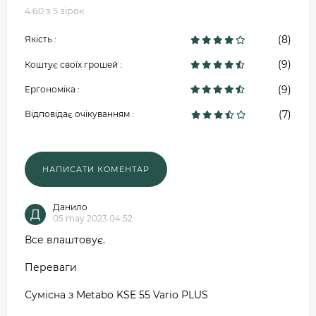
4.60 з 5 зірок
(8)
Якість :
(9)
Коштує своїх грошей :
(9)
Ергономіка :
(7)
Відповідає очікуванням :
Данило
Д
05 may 2023 04:52
Все влаштовує.
Переваги
Сумісна з Metabo KSE 55 Vario PLUS