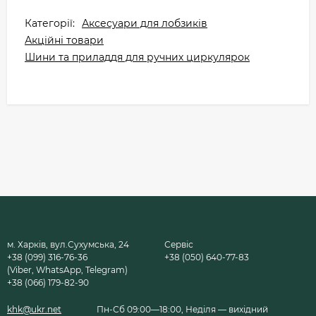
Категорії:
Аксесуари для лобзиків
Акційні товари
Шини та приладдя для ручних циркулярок
м. Харків, вул.Сухумська, 24
Сервіс
+38 (099) 316-76-36
+38 (050) 640-77-83
(Viber, WhatsApp, Telegram)
+38 (066) 179-82-90
khk@ukr.net
Пн-Сб 09:00—18:00, Неділя — вихідний