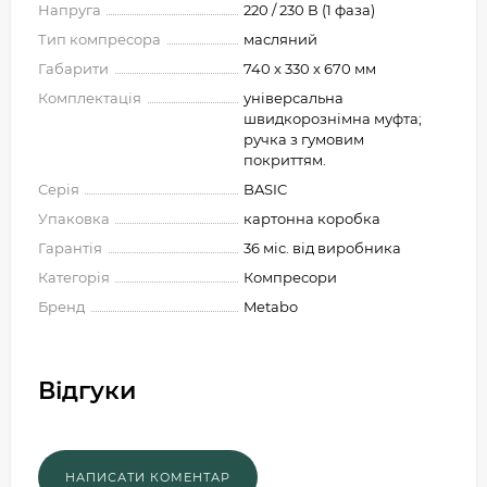
Напруга
220 / 230 В (1 фаза)
Тип компресора
масляний
Габарити
740 x 330 x 670 мм
Комплектація
універсальна
швидкорознімна муфта;
ручка з гумовим
покриттям.
Серія
BASIC
Упаковка
картонна коробка
Гарантія
36 міс. від виробника
Категорія
Компресори
Бренд
Metabo
Відгуки