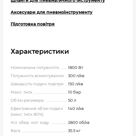
Шланги для пневматичного інструменту
Аксесуари для пневмоінструменту
Підготовка повітря
Характеристики
Номінальна потужність
1800 Вт
Потужність всмоктування
300 л/хв
Швидкість подачі повітря
150 л/хв
Макс. тиск
10 бар
Об'єм ресивера
50 л
Ефективний об'єм подачі
140 л/хв
(макс. тиск 80%)
Кіл. обер. хол. ходу
2800 об/хв
Вага
35.5 кг