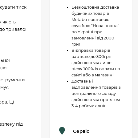
жувати тиск
Безкоштовна доставка
будь-яких товарів
Metabo поштовою
 якість
службою "Нова пошта"
до тривалої
по Україні при
замовленні від 2000
грн!
Відправка товарів
вартістю до 300грн
ьної
здійснюється лише
цію:
після 100% їх оплати на
сайті або в магазині
інструменти
Доставка і
имує
відправлення товарів з
центрального складу
здійснюється протягом
ора. Ці
3-4 робочих днів
езпеку під
Сервіс