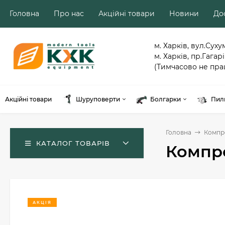
Головна
Про нас
Акційні товари
Новини
Дос
м. Харків, вул.Суху
м. Харків, пр.Гагарі
(Тимчасово не пра
Акційні товари
Шуруповерти
Болгарки
Пил
Головна
Компр
КАТАЛОГ ТОВАРІВ
Компре
АКЦІЯ