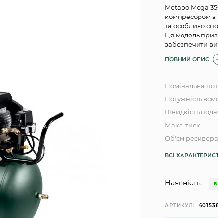
Metabo Mega 3
компресором з 
та особливо спо
Ця модель приз
забезпечити вис
ПОВНИЙ ОПИС
Номінальна пот
Потужність всм
Швидкість подач
Макс. тиск
Об'єм ресивер
ВСІ ХАРАКТЕРИС
Наявність:
В
АРТИКУЛ:
60153