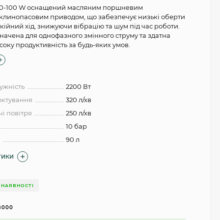
50-100 W оснащений масляним поршневим
клинопасовим приводом, що забезпечує низькі оберти
кійний хід, знижуючи вібрацію та шум під час роботи.
начена для однофазного змінного струму та здатна
оку продуктивність за будь-яких умов.
ужність
2200 Вт
октування
320 л/хв
і повітря
250 л/хв
10 бар
а
90 л
ТИКИ
 НАЯВНОСТІ
8000