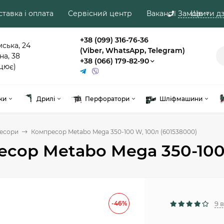
тавка і оплата
Сервісний центр
Вакансії
Замовити дз
Ще
+38 (099) 316-76-36
мська, 24
(Viber, WhatsApp, Telegram)
на, 38
+38 (066) 179-82-90
цює)
ки
Дрилі
Перфоратори
Шліфмашини
есори
Компресор Metabo Mega 350-100 W, 100л (601538000)
сор Metabo Mega 350-100 
-46%
9 