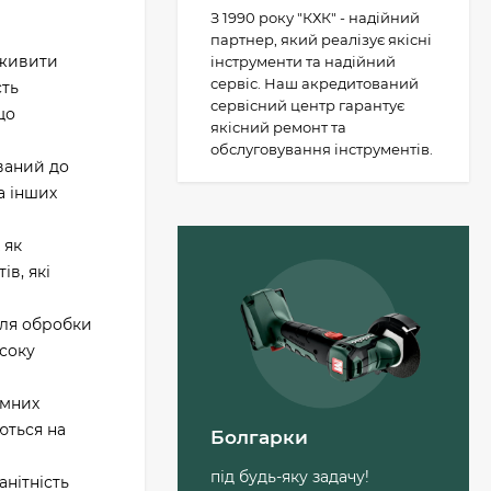
З 1990 року "КХК" - надійний
партнер, який реалізує якісні
 живити
інструменти та надійний
сервіс. Наш акредитований
сть
сервісний центр гарантує
що
якісний ремонт та
обслуговування інструментів.
ваний до
а інших
 як
в, які
Пильний диск
для обробки
Metabo «cordless cut
исоку
wood - classic», 305 x
30 Z56 WZ 5°
1 503 грн.
(628693000)
амних
ються на
Болгарки
Лобзикове полотно
по дереву Metabo
під будь-яку задачу!
нітність
Pionier T 234х91 мм