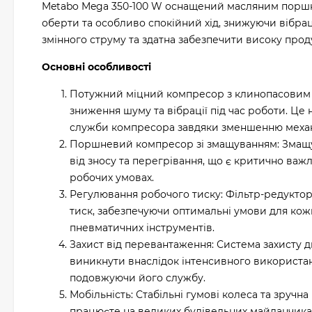
Metabo Mega 350-100 W оснащений масляним поршн
оберти та особливо спокійний хід, знижуючи вібра
змінного струму та здатна забезпечити високу проду
Основні особливості
Потужний міцний компресор з клинопасовим п
зниження шуму та вібрації під час роботи. Це
служби компресора завдяки зменшенню механ
Поршневий компресор зі змащуванням: Змащув
від зносу та перегрівання, що є критично важл
робочих умовах.
Регулювання робочого тиску: Фільтр-редукто
тиск, забезпечуючи оптимальні умови для кож
пневматичних інструментів.
Захист від перевантаження: Система захисту 
виникнути внаслідок інтенсивного використ
подовжуючи його службу.
Мобільність: Стабільні гумові колеса та зруч
працюєте на великих будівельних майданчиках