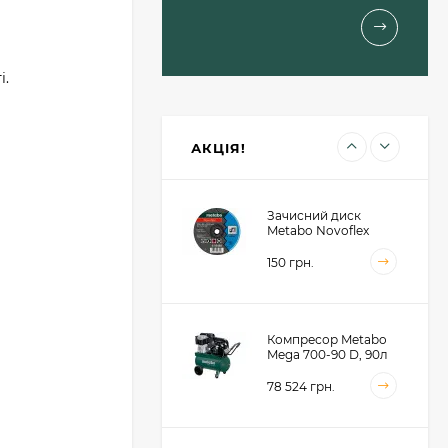
(623617000)
1 460 грн.
і.
Пильний диск
Metabo для сендвіч
панелей 190x30x2, 48
зубів (628682000)
1 414 грн.
АКЦІЯ!
Зачисний диск
Metabo Novoflex
230x6.0х22, сталь
(616468000)
150 грн.
Компресор Metabo
Mega 700-90 D, 90л
(601542000)
78 524 грн.