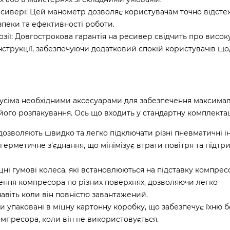
есивері: Цей манометр дозволяє користувачам точно відсте
пеки та ефективності роботи.
розії: Довгострокова гарантія на ресивер свідчить про високу
нструкції, забезпечуючи додатковий спокій користувачів що
 усіма необхідними аксесуарами для забезпечення максимал
його розпакування. Ось що входить у стандартну комплекта
я дозволяють швидко та легко підключати різні пневматичні 
герметичне з'єднання, що мінімізує втрати повітря та підтр
цні гумові колеса, які встановлюються на підставку компрес
ення компресора по різних поверхнях, дозволяючи легко
авіть коли він повністю завантажений.
и упаковані в міцну картонну коробку, що забезпечує їхню б
омпресора, коли він не використовується.