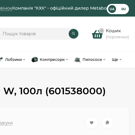
вінок
Компанія "КХК" - офіційний дилер Metabo
UA
RU
Кошик
0
(порожньо)
Лобзики
Компресори
Пилососи
Ще
W, 100л (601538000)
відгуки