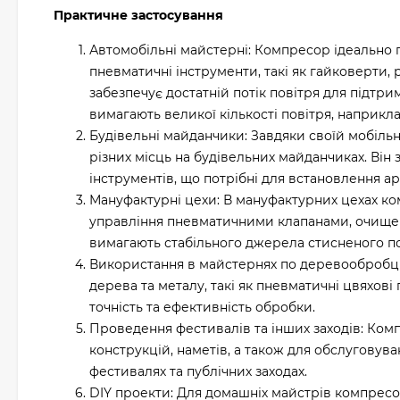
Практичне застосування
Автомобільні майстерні: Компресор ідеально 
пневматичні інструменти, такі як гайковерти, 
забезпечує достатній потік повітря для підтр
вимагають великої кількості повітря, наприкла
Будівельні майданчики: Завдяки своїй мобіль
різних місць на будівельних майданчиках. Він
інструментів, що потрібні для встановлення ар
Мануфактурні цехи: В мануфактурних цехах ко
управління пневматичними клапанами, очищен
вимагають стабільного джерела стисненого по
Використання в майстернях по деревообробц
дерева та металу, такі як пневматичні цвяхов
точність та ефективність обробки.
Проведення фестивалів та інших заходів: Ко
конструкцій, наметів, а також для обслуговув
фестивалях та публічних заходах.
DIY проекти: Для домашніх майстрів компресо