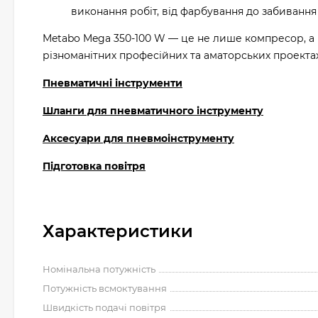
виконання робіт, від фарбування до забивання 
Metabo Mega 350-100 W — це не лише компресор, а 
різноманітних професійних та аматорських проектах,
Пневматичні інструменти
Шланги для пневматичного інструменту
Аксесуари для пневмоінструменту
Підготовка повітря
Характеристики
Номінальна потужність
Потужність всмоктування
Швидкість подачі повітря