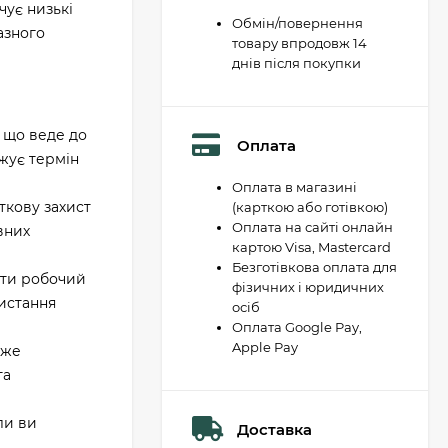
ує низькі
Обмін/повернення
азного
товару впродовж 14
днів після покупки
 що веде до
Оплата
вжує термін
Оплата в магазині
ткову захист
(карткою або готівкою)
Оплата на сайті онлайн
вних
картою Visa, Mastercard
Безготівкова оплата для
ати робочий
фізичних і юридичних
ристання
осіб
Оплата Google Pay,
Apple Pay
оже
та
ли ви
Доставка