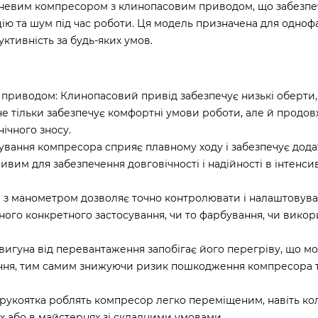
евим компресором з клинопасовим приводом, що забезпеч
цію та шум під час роботи. Ця модель призначена для одноф
ктивність за будь-яких умов.
риводом: Клинопасовий привід забезпечує низькі оберти,
 не тільки забезпечує комфортні умови роботи, але й продо
ічного зносу.
ання компресора сприяє плавному ходу і забезпечує дода
ивим для забезпечення довговічності і надійності в інтенси
р з манометром дозволяє точно контролювати і налаштовув
ного конкретного застосування, чи то фарбування, чи вико
двигуна від перевантаження запобігає його перегріву, що м
ання, тим самим знижуючи ризик пошкодження компресора 
на рукоятка роблять компресор легко переміщеним, навіть ко
 або в майстернях зі складними умовами.