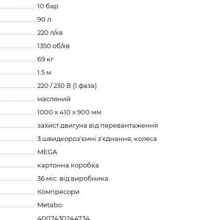
10 бар
90 л
220 л/хв
1350 об/хв
69 кг
1.5 м
220 / 230 В (1 фаза)
масляний
1000 x 410 x 900 мм
захист двигуна від перевантаження
3 швидкороз'ємні з'єднання, колеса
MEGA
картонна коробка
36 міс. від виробника
Компресори
Metabo
4007430244734