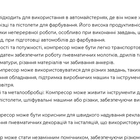
підходить для використання в автомайстернях, де він може
різці та пістолети для фарбування. Його висока продуктивні
имки неперервної роботи, особливо при виконанні завдань, 
д, при підготовці автомобілів до фарбування.
ності та потужності, компресор може бути легко транспорто
 здатен забезпечити роботу пневматичних молотків, дрилів т
матури, різання матеріалів чи забивання анкерів.
мпресор може використовуватися для різних завдань, таких
ня обладнання, підтримка виробничих машин та інструменті
вітря.
і та металообробці: Компресор може живити інструменти 
і пістолети, шліфувальні машини або різаки, забезпечуючи в
мпресор може бути корисним для швидкого надування рекл
ання пневматичних декорацій та інсталяцій, що використову
р може стати незамінним помічником, забезпечуючи різнома