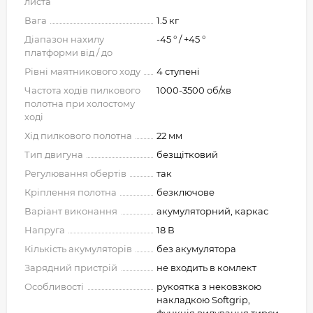
листа
Вага
1.5 кг
Діапазон нахилу
-45 ° / +45 °
платформи від / до
Рівні маятникового ходу
4 ступені
Частота ходів пилкового
1000-3500 об/хв
полотна при холостому
ході
Хід пилкового полотна
22 мм
Тип двигуна
безщітковий
Регулювання обертів
так
Кріплення полотна
безключове
Варіант виконання
акумуляторний, каркас
Напруга
18 В
Кількість акумуляторів
без акумулятора
Зарядний пристрій
не входить в комлект
Особливості
рукоятка з нековзкою
накладкою Softgrip,