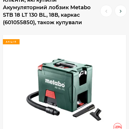
Клієнти, які купили
Акумуляторний лобзик Metabo
STB 18 LT 130 BL, 18В, каркас
(601055850), також купували
АКЦІЯ
-23%