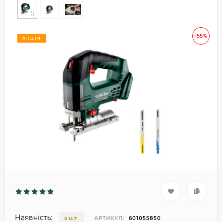
-55%
АКЦІЯ
Наявність:
АРТИКУЛ:
601055850
5 ШТ.