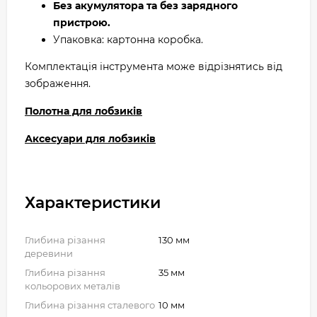
Без акумулятора та без зарядного
пристрою.
Упаковка: картонна коробка.
Комплектація інструмента може відрізнятись від
зображення.
Полотна для лобзиків
Аксесуари для лобзиків
Характеристики
Глибина різання
130 мм
деревини
Глибина різання
35 мм
кольорових металів
Глибина різання сталевого
10 мм