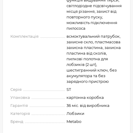
функція видування тирси,
світлодіодне підсвічування
місця різання, захист від
повторного пуску,
можливість підключення
пилососа
Комплектація
всмоктувальний патрубок,
захисне скло, пластмасова
захисна пластина, захисна
пластина від сколів,
пилкові полотна для
лобзиків (2 шт),
шестигранний ключ, без
акумулятора та без
зарядного пристрою
Серія
ST
Упаковка
картонна коробка
Гарантія
36 міс. від виробника
Категорія
Лобзики
Бренд
Metabo