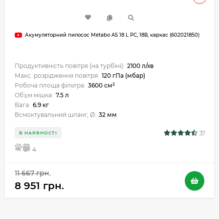
Акумуляторний пилосос Metabo AS 18 L PC, 18В, каркас (602021850)
Продуктивність повітря (на турбіні):
2100 л/хв
Макс. розрідження повітря:
120 гПа (мбар)
Робоча площа фільтра:
3600 см²
Об'єм мішка:
7.5 л
Вага:
6.9 кг
Всмоктувальний шланг, Ø:
32 мм
37
В НАЯВНОСТІ
5
4
11 667 грн.
8 951 грн.