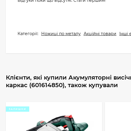
Відгуки поки що відсутні. Стати першим!
Категорії:
Ножиці по металу
Акційні товари
Інші
Клієнти, які купили Акумуляторні висічн
каркас (601614850), також купували
ЗАЛИШКИ