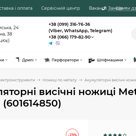
тавка і оплата
Сервісний центр
Вакансії
Замовити дз
Ще
+38 (099) 316-76-36
мська, 24
(Viber, WhatsApp, Telegram)
на, 38
+38 (066) 179-82-90
цює)
ки
Дрилі
Перфоратори
Шліфмашини
лектроінструменти
Ножиці по металу
Акумуляторні висічні ножиці
яторні висічні ножиці Metab
 (601614850)
-23%