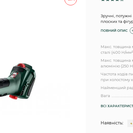
Зручні, потужні
плоских та фігу
ПОВНИЙ ОПИС
Макс. товщина м
сталі (400 Н/мм²
Макс. товщина 
алюмінію (250 Н
Частота ходів 
при холостому х
Найменший рад
Вага
ВСІ ХАРАКТЕРИС
Наявність:
4