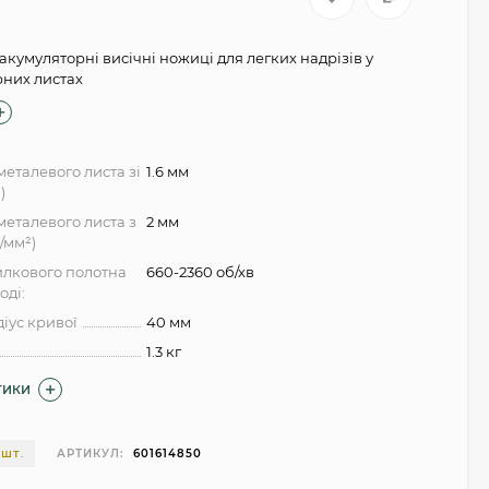
 акумуляторні висічні ножиці для легких надрізів у
рних листах
еталевого листа зі
1.6 мм
)
металевого листа з
2 мм
/мм²)
пилкового полотна
660-2360 об/хв
оді:
іус кривої
40 мм
1.3 кг
ТИКИ
АРТИКУЛ:
601614850
 ШТ.