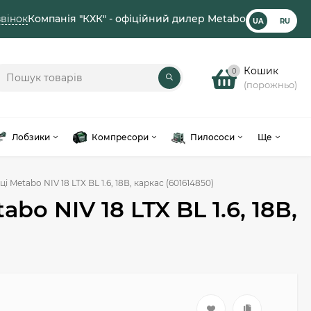
вінок
Компанія "КХК" - офіційний дилер Metabo
UA
RU
Кошик
0
(порожньо)
Лобзики
Компресори
Пилососи
Ще
 Metabo NIV 18 LTX BL 1.6, 18В, каркас (601614850)
o NIV 18 LTX BL 1.6, 18В,