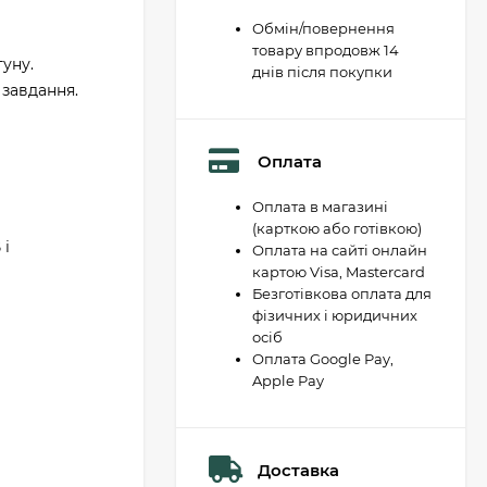
Обмін/повернення
товару впродовж 14
уну.
днів після покупки
 завдання.
Оплата
Оплата в магазині
(карткою або готівкою)
 і
Оплата на сайті онлайн
картою Visa, Mastercard
Безготівкова оплата для
фізичних і юридичних
осіб
Оплата Google Pay,
Apple Pay
Доставка