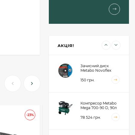
Pionier T 234х91 мм
(623617000)
1 460 грн.
Пильний диск
Metabo для сендвіч
панелей 190x30x2, 48
зубів (628682000)
1 414 грн.
АКЦІЯ!
Зачисний диск
Metabo Novoflex
230x6.0х22, сталь
(616468000)
150 грн.
Компресор Metabo
Mega 700-90 D, 90л
(601542000)
АКЦІЯ
-23%
-25
78 524 грн.