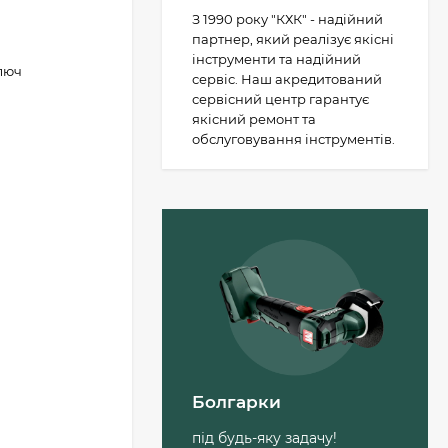
З 1990 року "КХК" - надійний
партнер, який реалізує якісні
інструменти та надійний
люч
сервіс. Наш акредитований
сервісний центр гарантує
якісний ремонт та
обслуговування інструментів.
Пильний диск
Metabo «cordless cut
wood - classic», 305 x
30 Z56 WZ 5°
1 503 грн.
(628693000)
Болгарки
Лобзикове полотно
по дереву Metabo
під будь-яку задачу!