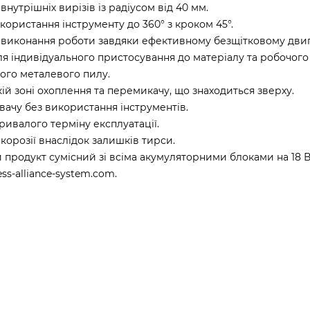
нутрішніх вирізів із радіусом від 40 мм.
ористання інструменту до 360° з кроком 45°.
 виконання роботи завдяки ефективному безщітковому двиг
я індивідуального пристосування до матеріалу та робочого
вого металевого пилу.
ій зоні охоплення та перемикачу, що знаходиться зверху.
вачу без використання інструментів.
ривалого терміну експлуатації.
 корозії внаслідок залишків тирси.
 продукт сумісний зі всіма акумуляторними блоками на 18 В
s-alliance-system.com.