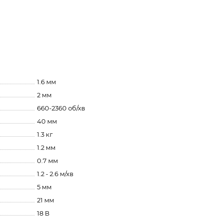
1.6 мм
2 мм
660-2360 об/хв
40 мм
1.3 кг
1.2 мм
0.7 мм
1.2 - 2.6 м/хв
5 мм
21 мм
18 В