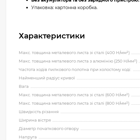
Без акумулятора та без зарядного пристрою.
Упаковка: картонна коробка.
Характеристики
Макс. товщина металевого листа зі сталі (400 Н/мм²)
Макс. товщина металевого листа з алюмінію (250 Н/мм²)
Частота ходів пилкового полотна при холостому ході:
Найменший радіус кривої
Вага
Макс. товщина металевого листа зі сталі (600 Н/мм²)
Макс. товщина металевого листа зі сталі (800 Н/мм²)
Швидкість різання
Ширина вістря
Діаметр початкового отвору
Напруга