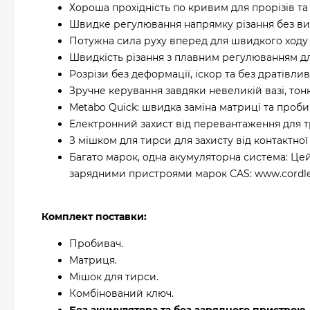
Хороша прохідність по кривим для прорізів та в
Швидке регулювання напрямку різання без вик
Потужна сила руху вперед для швидкого ходу
Швидкість різання з плавним регулюванням дл
Розрізи без деформації, іскор та без дратівли
Зручне керування завдяки невеликій вазі, тонк
Metabo Quick: швидка заміна матриці та проби
Електронний захист від перевантаження для т
З мішком для тирси для захисту від контактної
Багато марок, одна акумуляторна система: Цей
зарядними пристроями марок CAS: www.cordles
Комплект поставки:
Пробивач.
Матриця.
Мішок для тирси.
Комбінований ключ.