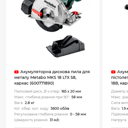
Акумуляторна дискова пила для
Акум
металу Metabo MKS 18 LTX 58,
пістолет
каркас (600771890)
18В, ка
Пилковий диск, Ø x отвір:
165 x 20 мм
Діаметр з
Макс. глибина різання при 90°:
58 мм
Макс. діа
Вага:
2.8 кг
Сила вит
Кіл. обер. хол. ходу:
3600 об/хв
Вага:
1.9 
Регульована глибина різання:
0 - 58 мм
Підйомне
Швидкість різання:
31 м/с
Напруга: