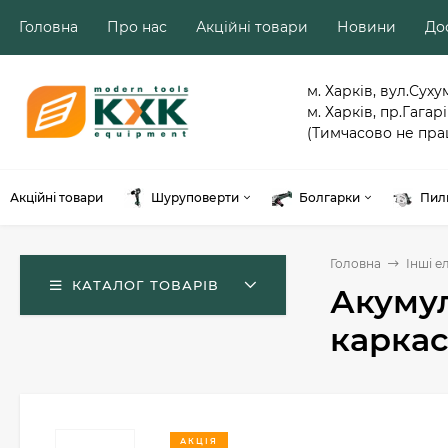
Головна
Про нас
Акційні товари
Новини
Дос
м. Харків, вул.Суху
м. Харків, пр.Гагарі
(Тимчасово не пра
Акційні товари
Шуруповерти
Болгарки
Пил
Головна
Інші е
КАТАЛОГ ТОВАРІВ
Акумул
каркас
АКЦІЯ