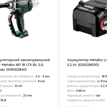
уляторний заклепувальний
Акумулятор Metabo Li
 Metabo NP 18 LTX BL 5.0,
5.2 Аг (625028000)
ркас (619002840)
аклепки, всі матеріали:
2.4 - 5 мм
Напруга акумулятора:
18 
метр заклепки, алюміній:
6 мм
Серія акумулятора:
Li-Pow
ягування:
10 кН
Ємність акумулятора:
5.2 
кг
Вага:
0.69 кг
 устаткування:
25 мм
Індикація ємності:
так
18 В
Наявність захисної скоби: