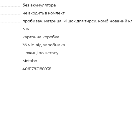
без акумулятора
не входить в комлект
пробивач, матриця, мішок для тирси, комбінований к
NIV
картонна коробка
36 міс. від виробника
Ножиці по металу
Metabo
4061792188938