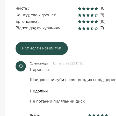
Якість :
(10)
Коштує своїх грошей :
(8)
Ергономіка :
(10)
Відповідає очікуванням :
(7)
Олександр
12 march 2022 17:36
О
Переваги
Швидко сіли зуби після твердих порід дере
Недоліки
Не поганий пиляльний диск
Якість: