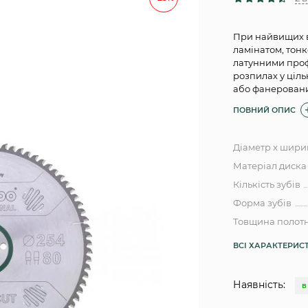
При найвищих ви
ламінатом, тон
латунними проф
розпилах у ціль
або фанерован
ПОВНИЙ ОПИС
Діаметр x ширин
Матеріал диска
Кількість зубів
Форма зубів
Товщина полот
ВСІ ХАРАКТЕРИС
Наявність:
В