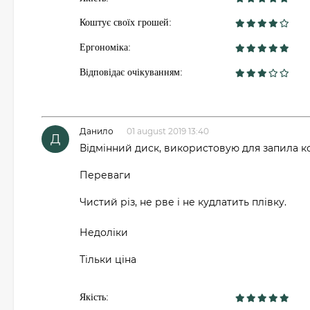
Коштує своїх грошей:
Ергономіка:
Відповідає очікуванням:
Данило
01 august 2019 13:40
Д
Відмінний диск, використовую для запила к
Переваги
Чистий різ, не рве і не кудлатить плівку.
Недоліки
Тільки ціна
Якість: