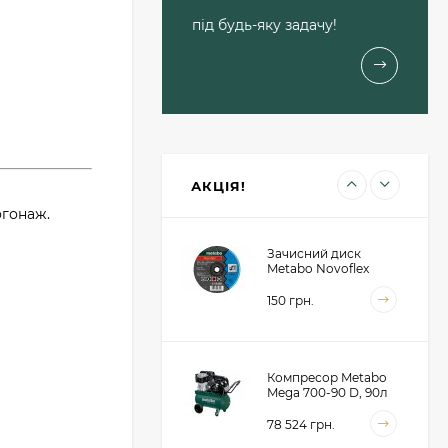
Лобзикове полотно
по дереву Metabo
під будь-яку задачу!
Pionier T 234х91 мм
(623617000)
1 460 грн.
Пильний диск
Metabo для сендвіч
панелей 190x30x2, 48
зубів (628682000)
1 414 грн.
АКЦІЯ!
огонаж.
Зачисний диск
Metabo Novoflex
230x6.0х22, сталь
(616468000)
150 грн.
Компресор Metabo
Mega 700-90 D, 90л
(601542000)
78 524 грн.