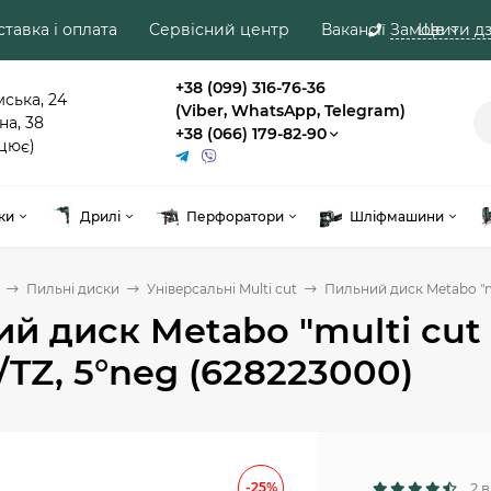
тавка і оплата
Сервісний центр
Вакансії
Замовити дз
Ще
+38 (099) 316-76-36
мська, 24
(Viber, WhatsApp, Telegram)
на, 38
+38 (066) 179-82-90
цює)
ки
Дрилі
Перфоратори
Шліфмашини
Пильні диски
Універсальні Multi cut
Пильний диск Metabo "mul
й диск Metabo "multi cut - 
/TZ, 5°neg (628223000)
-25%
2 