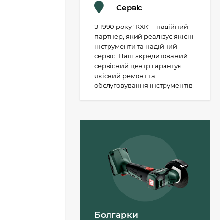
Сервіс
З 1990 року "КХК" - надійний
партнер, який реалізує якісні
інструменти та надійний
сервіс. Наш акредитований
сервісний центр гарантує
якісний ремонт та
обслуговування інструментів.
Пильний диск
Metabo «cordless cut
wood - classic», 305 x
30 Z56 WZ 5°
1 503 грн.
(628693000)
Болгарки