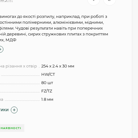
могах до якості розпилу, наприклад, при роботі з
костінними полімерними, алюмінієвими, мідними,
ілями. Чудові результати навіть при поперечних
ній деревині, сирих стружкових плитах з покриттям
их, МДФ
а різання x отвір
254 x 2.4 x 30 мм
HW/CT
80 шт
FZ/TZ
на
1.8 мм
ТИКИ
 НАЯВНОСТІ