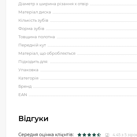
Діаметр x ширина різання x отвір
Матеріал диска
Кількість зубів
Форма зубів
Товщина полотна
Передній кут
Матеріал, що обробляється
Підходить для:
Упаковка
Категорія
Бренд
EAN
Відгуки
Середня оцінка клієнтів:
(
2
)
4.45 з 5 зіро