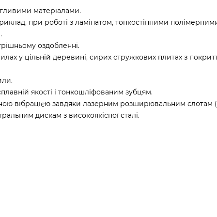
агливими матеріалами.
риклад, при роботі з ламінатом, тонкостінними полімерним
.
трішньому оздобленні.
илах у цільній деревині, сирих стружкових плитах з покрит
или.
лавній якості і тонкошліфованим зубцям.
льною вібрацією завдяки лазерним розширювальним слотам (
ральним дискам з високоякісної сталі.