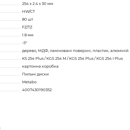
254 x 2.4 x 30 мм
HW/CT
80 шт
FZ/TZ
1.8 мм
-5°
дерево, МДФ, ламіновані поверхні, пластик, алюміній
KS 254 Plus / KGS 254 M / KGS 254 Plus / KGS 254 I Plus
картонна коробка
Пильні диски
Metabo
4007430190352
к