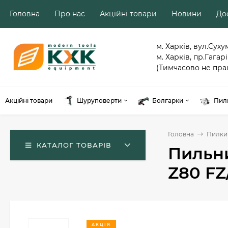
Головна
Про нас
Акційні товари
Новини
Дос
м. Харків, вул.Суху
м. Харків, пр.Гагарі
(Тимчасово не пра
Акційні товари
Шуруповерти
Болгарки
Пил
Головна
Пилки
КАТАЛОГ ТОВАРІВ
Пильни
Z80 FZ
АКЦІЯ