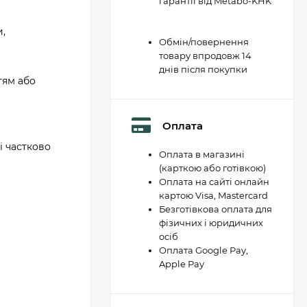
гарантії від Metabo-KHK
и,
Обмін/повернення
товару впродовж 14
днів після покупки
тям або
Оплата
і частково
Оплата в магазині
(карткою або готівкою)
Оплата на сайті онлайн
картою Visa, Mastercard
Безготівкова оплата для
фізичних і юридичних
осіб
Оплата Google Pay,
Apple Pay