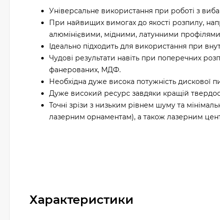
Універсальне використання при роботі з виб
При найвищих вимогах до якості розпилу, нап
алюмінієвими, мідними, латунними профілями
Ідеально підходить для використання при вну
Чудові результати навіть при поперечних розп
фанерованих, МДФ.
Необхідна дуже висока потужність дискової п
Дуже високий ресурс завдяки кращій твердосп
Точні зрізи з низьким рівнем шуму та мініма
лазерним орнаментам), а також лазерним цент
Характеристики