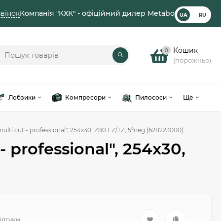
вінок
Компанія "КХК" - офіційний дилер Metabo
UA
RU
Кошик
0
(порожньо)
Лобзики
Компресори
Пилососи
Ще
ti cut - professional", 254x30, Z80 FZ/TZ, 5°neg (628223000)
professional", 254x30,
відгуки