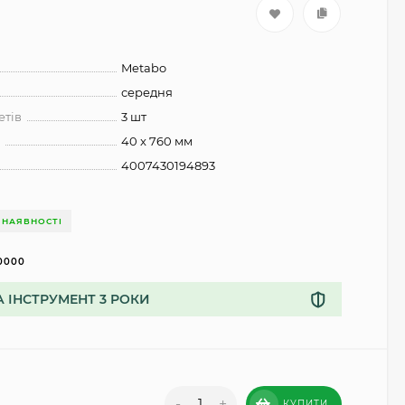
Metabo
середня
етів
3 шт
и
40 x 760 мм
4007430194893
 НАЯВНОСТІ
0000
А ІНСТРУМЕНТ 3 РОКИ
-
+
КУПИТИ