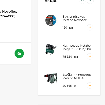
АКЦІЯ!
 Novoflex
Відрізний диск Metabo Novoflex
617244000)
230x3,0х22 SP, сталь (617241000)
Зачисний диск
Metabo Novoflex
230x6.0х22, сталь
(616468000)
150 грн.
В НАЯВНОСТІ
5
4
Компресор Metabo
Mega 700-90 D, 90л
116 грн.
(601542000)
73 грн.
78 524 грн.
Відбійний молоток
Metabo MHE 4
(600812500)
20 395 грн.
Акумуляторний