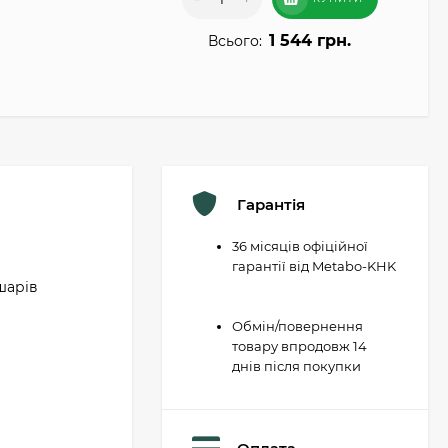
1 544 грн.
Всього:
Гарантія
36 місяців офіційної
гарантії від Metabo-KHK
шарів
Обмін/повернення
товару впродовж 14
днів після покупки