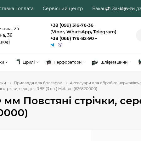
тавка і оплата
Сервісний центр
Вакансії
Замовити дз
Ще
+38 (099) 316-76-36
мська, 24
(Viber, WhatsApp, Telegram)
на, 38
+38 (066) 179-82-90
цює)
ки
Дрилі
Перфоратори
Шліфмашини
рки
Приладдя для болгарок
Аксесуари для обробки нержавіючої
 стрічки, середня RBE (3 шт.) Metabo (626320000)
 мм Повстяні стрічки, сер
0000)