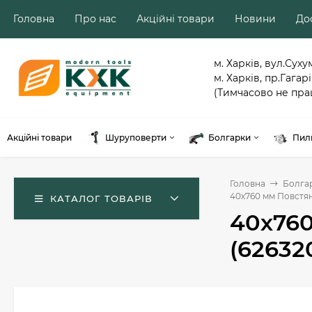
Головна
Про нас
Акційні товари
Новини
Дос
м. Харків, вул.Суху
м. Харків, пр.Гагарі
(Тимчасово не пра
Акційні товари
Шуруповерти
Болгарки
Пил
Головна
Болга
40х760 мм Повстяні
КАТАЛОГ ТОВАРІВ
40х760
(62632