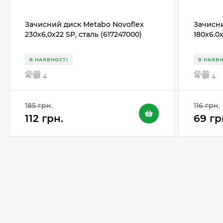
Зачисний диск Metabo Novoflex
Зачисни
230x6,0х22 SP, сталь (617247000)
180x6.0
В НАЯВНОСТІ
В НАЯВН
5
4
5
4
185 грн.
116 грн.
112 грн.
69 гр