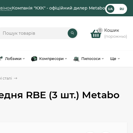
вінок
Компанія "КХК" - офіційний дилер Metabo
UA
RU
Кошик
0
(порожньо)
Лобзики
Компресори
Пилососи
Ще
 сталі
едня RBE (3 шт.) Metabo