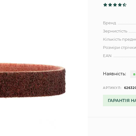
Бренд
Зернистість
Кількість предм
Розміри стрічк
EAN
Наявність:
В
АРТИКУЛ:
62632
ГАРАНТІЯ Н