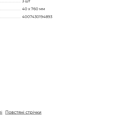
3 шт
40 x 760 мм
4007430194893
і
Повстяні стрічки