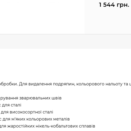
1 544 грн.
 обробки. Для видалення подряпин, кольорового нальоту та 
лірування зварювальних швів
 для сталі
 для високосортної сталі
с для м'яких кольорових металів
для жаростійких нікель-кобальтових сплавів