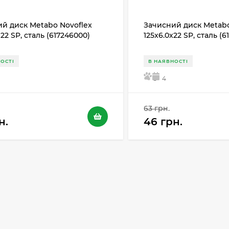
й диск Metabo Novoflex
Зачисний диск Metabo
х22 SP, сталь (617246000)
125x6.0х22 SP, сталь (
ОСТІ
В НАЯВНОСТІ
5
4
63 грн.
н.
46 грн.