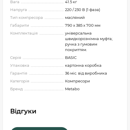
Вага
41.5 кг
Напруга
220 / 230 В (1 фаза)
Тип компресора
масляний
Габарити
790 x 385 x 700 мм
Комплектація
універсальна
швидкорознімна муфта;
ручка з гумовим
покриттям.
Серія
BASIC
Упаковка
картонна коробка
Гарантія
36 міс. від виробника
Категорія
Компресори
Бренд
Metabo
Відгуки