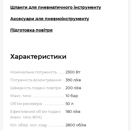
Шланги для пневматичного інструменту
Аксесуари для пневмоінструменту
Підготовка повітря
Характеристики
Номінальна потужність
2300 Вт
Потужність всмоктування
390 л/хв
Швидкість подачі повітря
200 л/хв
Макс. тиск
10 бар
Об'єм ресивера
50 л
Ефективний об'єм подачі
180 л/хв
(макс. тиск 80%)
Кіл. обер. хол. ходу
2800 об/хв