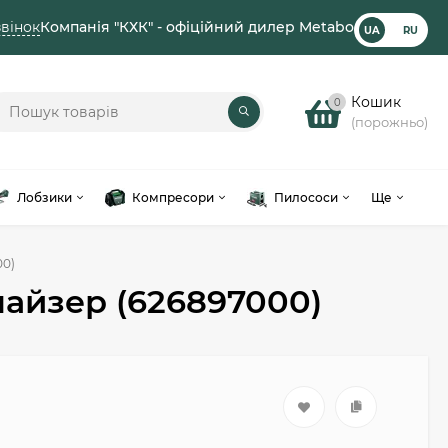
вінок
Компанія "КХК" - офіційний дилер Metabo
UA
RU
Кошик
0
(порожньо)
Лобзики
Компресори
Пилососи
Ще
00)
найзер (626897000)