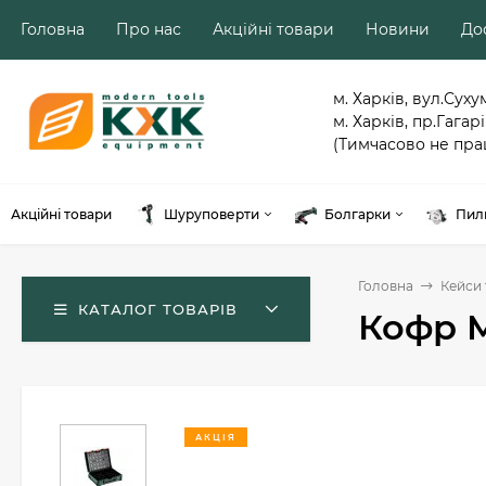
Головна
Про нас
Акційні товари
Новини
Дос
м. Харків, вул.Суху
м. Харків, пр.Гагарі
(Тимчасово не пра
Акційні товари
Шуруповерти
Болгарки
Пил
Головна
Кейси 
КАТАЛОГ ТОВАРІВ
Кофр M
АКЦІЯ