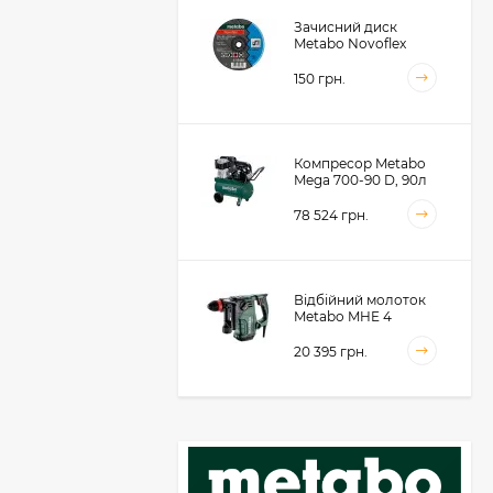
Зачисний диск
Metabo Novoflex
230x6.0х22, сталь
(616468000)
150 грн.
Компресор Metabo
Mega 700-90 D, 90л
(601542000)
78 524 грн.
Відбійний молоток
Metabo MHE 4
(600812500)
20 395 грн.
Акумуляторний
фрезер для обробки
металевих крайок
Metabo KFMVB 18 LTX
50 104 грн.