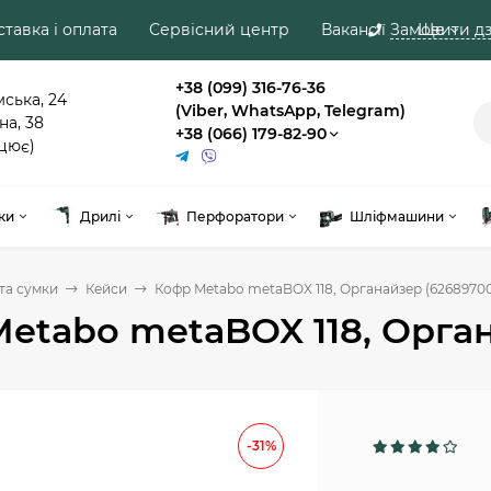
тавка і оплата
Сервісний центр
Вакансії
Замовити дз
Ще
+38 (099) 316-76-36
мська, 24
(Viber, WhatsApp, Telegram)
на, 38
+38 (066) 179-82-90
цює)
ки
Дрилі
Перфоратори
Шліфмашини
та сумки
Кейси
Кофр Metabo metaBOX 118, Органайзер (6268970
etabo metaBOX 118, Орга
-31%