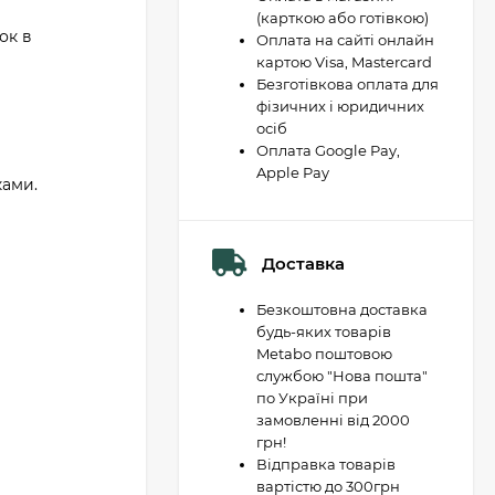
(карткою або готівкою)
ок в
Оплата на сайті онлайн
картою Visa, Mastercard
Безготівкова оплата для
фізичних і юридичних
осіб
Оплата Google Pay,
Apple Pay
ками.
Доставка
Безкоштовна доставка
будь-яких товарів
Metabo поштовою
службою "Нова пошта"
по Україні при
замовленні від 2000
грн!
Відправка товарів
вартістю до 300грн