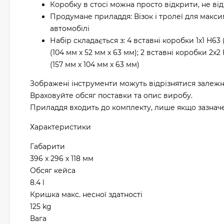
Коробку в стосі можна просто відкрити, не від
Продумане приладдя: Візок і тролеї для максим
автомобілі
Набір складається з: 4 вставні коробки 1x1 H63 
(104 мм x 52 мм x 63 мм); 2 вставні коробки 2x2
(157 мм x 104 мм x 63 мм)
Зображені інструменти можуть відрізнятися залежн
Враховуйте обсяг поставки та опис виробу.
Приладдя входить до комплекту, лише якщо зазначен
Характеристики
Габарити
396 x 296 x 118 мм
Обсяг кейса
8.4 l
Кришка макс. несної здатності
125 kg
Вага