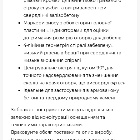
різальні кромки для винятково тривалого
строку служби та витривалості при
свердлінні залізобетону
Маркери зносу з обох сторін головної
пластини є індикаторами для оцінки
дотримання розмірів отворів для дюбелів.
4-лінійна геометрія спіралі забезпечує
низький рівень вібрації при свердлінні та
низьке зношення спіралі
Центрувальне вістря під кутом 90° для
точного надсвердлювання та зменшення
сколів на краях отвору, що висвердлюється
Ідеальне для застосування в армованому
бетоні та твердому природному камені
Зображені інструменти можуть відрізнятися
залежно від конфігурації оснащенням та
технічними характеристиками.
Враховуйте обсяг поставки та опис виробу.
Приладдя входить до комплекту, лише якщо