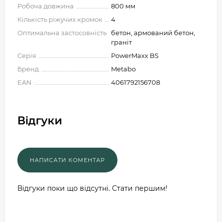
Робоча довжина
800 мм
Кількість ріжучих кромок
4
Оптимальна застосовність
бетон, армований бетон,
граніт
Серія
PowerMaxx BS
Бренд
Metabo
EAN
4061792156708
Відгуки
Відгуки поки що відсутні. Стати першим!