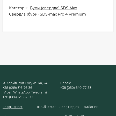
Категорії:
Бури (свердла) SDS-Max
Свердла (бури) SDS-max Pro 4 Premium
м. Харків, вул.Сухумська, 24
Сервіс
+38 (099) 316-76-36
+38 (050) 640-77-83
(Viber, WhatsApp, Telegram)
+38 (066) 179-82-90
khk@ukr.net
Пн-Сб 09:00—18:00, Неділя — вихідний