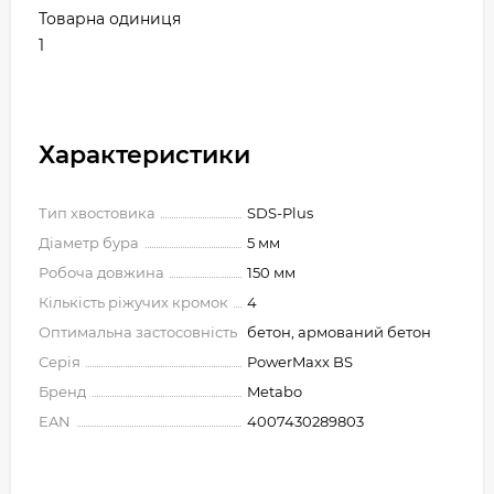
Товарна одиниця
1
Характеристики
Тип хвостовика
SDS-Plus
Діаметр бура
5 мм
Робоча довжина
150 мм
Кількість ріжучих кромок
4
Оптимальна застосовність
бетон, армований бетон
Серія
PowerMaxx BS
Бренд
Metabo
EAN
4007430289803