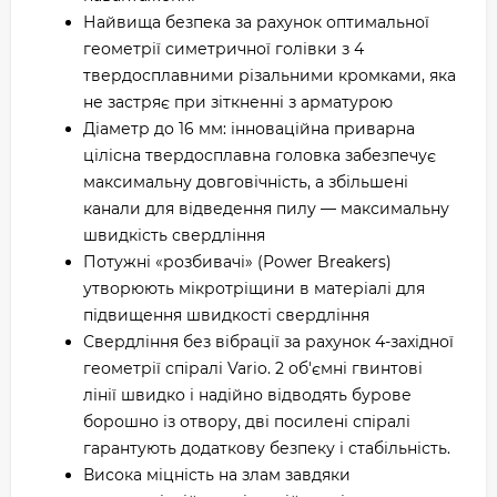
Найвища безпека за рахунок оптимальної
геометрії симетричної голівки з 4
твердосплавними різальними кромками, яка
не застряє при зіткненні з арматурою
Діаметр до 16 мм: інноваційна приварна
цілісна твердосплавна головка забезпечує
максимальну довговічність, а збільшені
канали для відведення пилу — максимальну
швидкість свердління
Потужні «розбивачі» (Power Breakers)
утворюють мікротріщини в матеріалі для
підвищення швидкості свердління
Свердління без вібрації за рахунок 4-західної
геометрії спіралі Vario. 2 об'ємні гвинтові
лінії швидко і надійно відводять бурове
борошно із отвору, дві посилені спіралі
гарантують додаткову безпеку і стабільність.
Висока міцність на злам завдяки