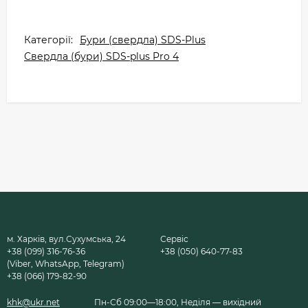
Категорії:
Бури (свердла) SDS-Plus
Свердла (бури) SDS-plus Pro 4
м. Харків, вул.Сухумська, 24
Сервіс
+38 (099) 316-76-36
+38 (050) 640-77-83
(Viber, WhatsApp, Telegram)
+38 (066) 179-82-90
khk@ukr.net
Пн-Сб 09:00—18:00, Неділя — вихідний