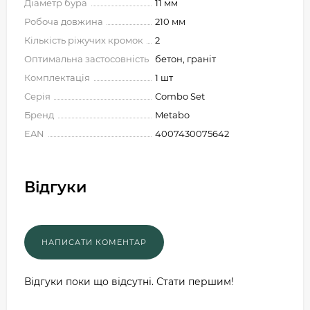
Діаметр бура
11 мм
Робоча довжина
210 мм
Кількість ріжучих кромок
2
Оптимальна застосовність
бетон, граніт
Комплектація
1 шт
Серія
Combo Set
Бренд
Metabo
EAN
4007430075642
Відгуки
Відгуки поки що відсутні. Стати першим!