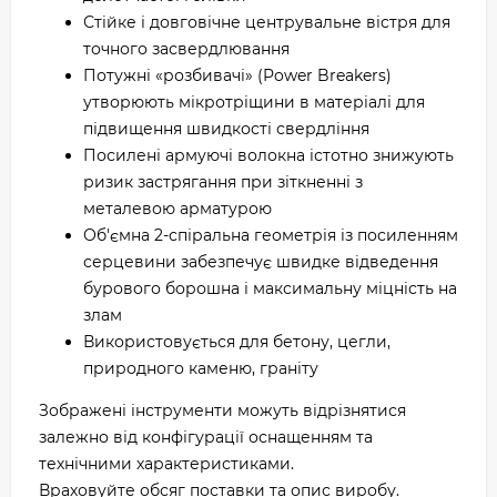
Стійке і довговічне центрувальне вістря для
точного засвердлювання
Потужні «розбивачі» (Power Breakers)
утворюють мікротріщини в матеріалі для
підвищення швидкості свердління
Посилені армуючі волокна істотно знижують
ризик застрягання при зіткненні з
металевою арматурою
Об'ємна 2-спіральна геометрія із посиленням
серцевини забезпечує швидке відведення
бурового борошна і максимальну міцність на
злам
Використовується для бетону, цегли,
природного каменю, граніту
Зображені інструменти можуть відрізнятися
залежно від конфігурації оснащенням та
технічними характеристиками.
Враховуйте обсяг поставки та опис виробу.