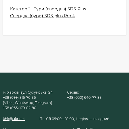
Категорії:
Бури (свердла) SDS-Plus
Свердла (бури) SDS-plus Pro 4
м. Харків, вул.Сухумська, 24
Сервіс
+38 (099) 316-76-36
+38 (050) 640-77-83
(Viber, WhatsApp, Telegram)
+38 (066) 179-82-90
khk@ukr.net
Пн-Сб 09:00—18:00, Неділя — вихідний