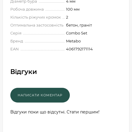
Діаметр бура
4 мм
Робоча довжина
100 мм
Кількість ріжучих кромок
2
Оптимальна застосовність
бетон, граніт
Серія
Combo Set
Бренд
Metabo
EAN
4061792171114
Відгуки
Відгуки поки що відсутні. Стати першим!