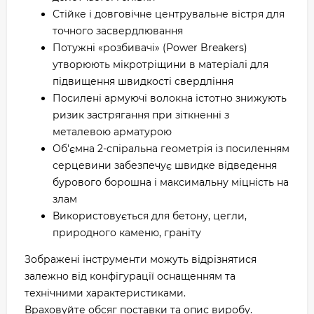
Стійке і довговічне центрувальне вістря для
точного засвердлювання
Потужні «розбивачі» (Power Breakers)
утворюють мікротріщини в матеріалі для
підвищення швидкості свердління
Посилені армуючі волокна істотно знижують
ризик застрягання при зіткненні з
металевою арматурою
Об'ємна 2-спіральна геометрія із посиленням
серцевини забезпечує швидке відведення
бурового борошна і максимальну міцність на
злам
Використовується для бетону, цегли,
природного каменю, граніту
Зображені інструменти можуть відрізнятися
залежно від конфігурації оснащенням та
технічними характеристиками.
Враховуйте обсяг поставки та опис виробу.