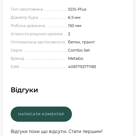
Тип хвостовика
SDS-Plus
Діаметр бура
6.5 мм
Робоча довжина
150 мм
Кількість ріжучих кромок
2
Оптимальна застосовність
бетон, граніт
Серія
Combo Set
Бренд
Metabo
EAN
4061792171183
Відгуки
Відгуки поки що відсутні. Стати першим!