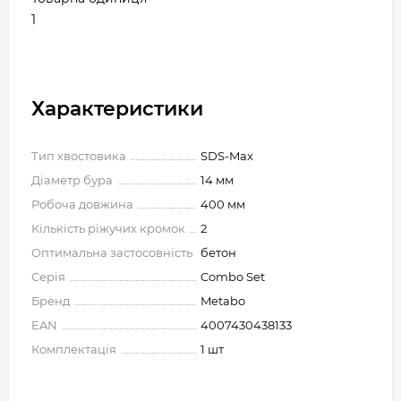
1
Характеристики
Тип хвостовика
SDS-Max
Діаметр бура
14 мм
Робоча довжина
400 мм
Кількість ріжучих кромок
2
Оптимальна застосовність
бетон
Серія
Combo Set
Бренд
Metabo
EAN
4007430438133
Комплектація
1 шт