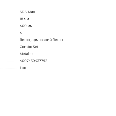
SDS-Max
18 мм
400 мм
4
бетон, армований бетон
Combo Set
Metabo
4007430437792
1 шт