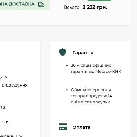
НА ДОСТАВКА
2 232 грн.
Всього:
Гарантія
36 місяців офіційної
гарантії від Metabo-KHK
мі S
е відведення
Обмін/повернення
товару впродовж 14
днів після покупки
 та
ання
Оплата
майданчику