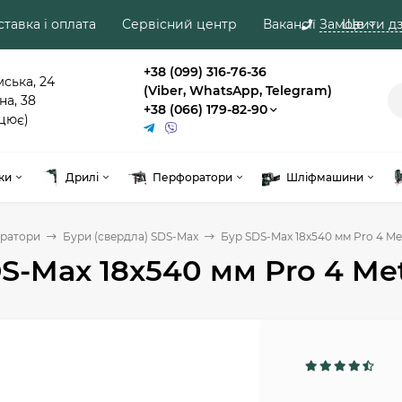
тавка і оплата
Сервісний центр
Вакансії
Замовити дз
Ще
+38 (099) 316-76-36
мська, 24
(Viber, WhatsApp, Telegram)
на, 38
+38 (066) 179-82-90
цює)
ки
Дрилі
Перфоратори
Шліфмашини
ратори
Бури (свердла) SDS-Max
Бур SDS-Max 18x540 мм Pro 4 Me
S-Max 18x540 мм Pro 4 Me