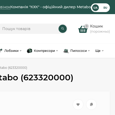
вінок
Компанія "КХК" - офіційний дилер Metabo
UA
RU
Кошик
0
(порожньо)
Лобзики
Компресори
Пилососи
Ще
tabo (623320000)
tabo (623320000)