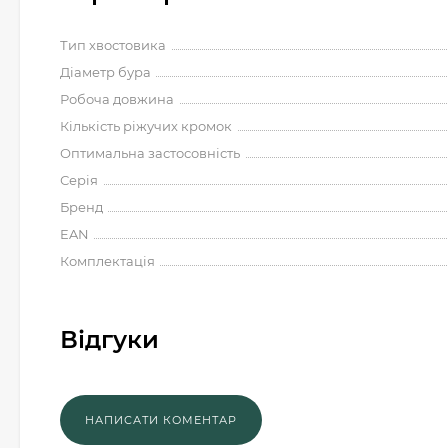
Тип хвостовика
Діаметр бура
Робоча довжина
Кількість ріжучих кромок
Оптимальна застосовність
Серія
Бренд
EAN
Комплектація
Відгуки