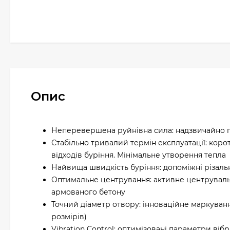
Опис
Неперевершена руйнівна сила: надзвичайно п
Стабільно тривалий термін експлуатації: кор
відходів буріння. Мінімальне утворення тепла
Найвища швидкість буріння: допоміжні різальн
Оптимальне центрування: активне центрувальн
армованого бетону
Точний діаметр отвору: інноваційне маркуван
розмірів)
Vibration Control: оптимізовані параметри ві