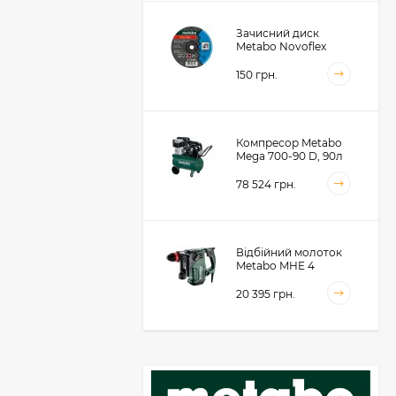
Зачисний диск
Metabo Novoflex
230x6.0х22, сталь
(616468000)
150 грн.
Компресор Metabo
Mega 700-90 D, 90л
(601542000)
78 524 грн.
Відбійний молоток
Metabo MHE 4
(600812500)
20 395 грн.
Акумуляторний
фрезер для обробки
металевих крайок