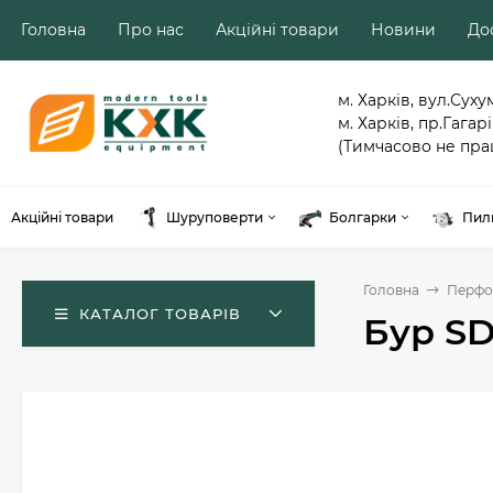
Головна
Про нас
Акційні товари
Новини
Дос
м. Харків, вул.Суху
м. Харків, пр.Гагарі
(Тимчасово не пра
Акційні товари
Шуруповерти
Болгарки
Пил
Головна
Перфо
КАТАЛОГ ТОВАРІВ
Бур SD