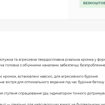
БЕЗКОШТОВ
отужна та агресивна твердосплавна різальна кромка у фор
отка головка з об'ємними каналами забезпечує безпроблемн
і кромки, встановлені навскіс, для агресивного буріння
е вістря для оптимального ведення під час буріння бетону
ня ступеня спрацювання (діє індикатором точного дотримув
брації — ідеально для найсуворіших вимог на будівельному 