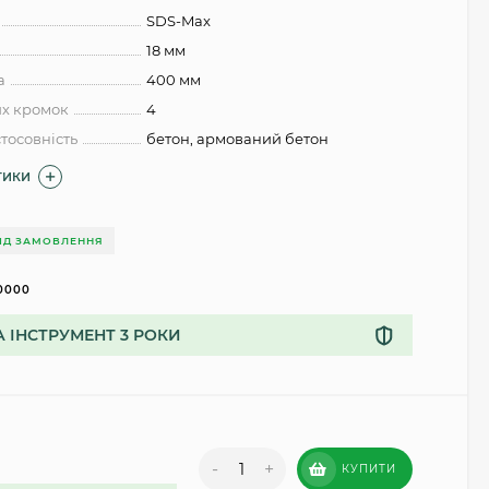
SDS-Max
18 мм
а
400 мм
их кромок
4
тосовність
бетон, армований бетон
ТИКИ
ІД ЗАМОВЛЕННЯ
0000
А ІНСТРУМЕНТ 3 РОКИ
-
+
КУПИТИ