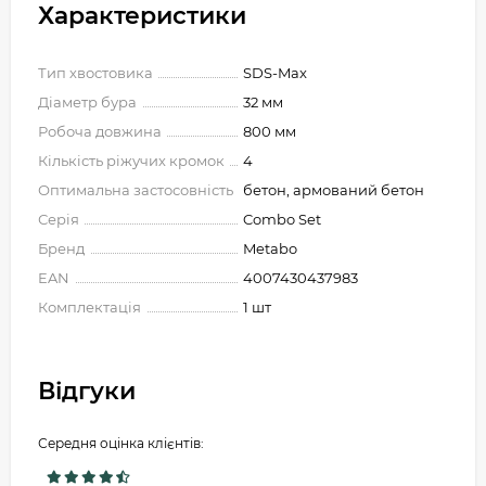
Характеристики
Тип хвостовика
SDS-Max
Діаметр бура
32 мм
Робоча довжина
800 мм
Кількість ріжучих кромок
4
Оптимальна застосовність
бетон, армований бетон
Серія
Combo Set
Бренд
Metabo
EAN
4007430437983
Комплектація
1 шт
Відгуки
Середня оцінка клієнтів: