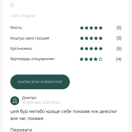
1
(
)
4.53 з 5 зірок
(5)
Якість :
(5)
Коштує своїх грошей :
(5)
Ергономіка :
(4)
Відповідає очікуванням :
Дмитро
Д
01 february 2021 01:54
цей бур метабо краще себе показав ніж девольт
але час покаже
Переваги