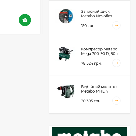
Зачисний диск
116 грн.
Metabo Novoflex
230x6.0х22, сталь
73 грн.
(616468000)
150 грн.
Компресор Metabo
Mega 700-90 D, 90л
(601542000)
78 524 грн.
Відбійний молоток
Metabo MHE 4
(600812500)
20 395 грн.
Акумуляторний
фрезер для обробки
металевих крайок