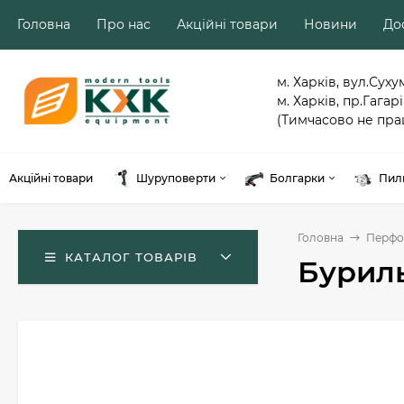
Головна
Про нас
Акційні товари
Новини
Дос
м. Харків, вул.Суху
м. Харків, пр.Гагарі
(Тимчасово не пра
Акційні товари
Шуруповерти
Болгарки
Пил
Головна
Перфо
КАТАЛОГ ТОВАРІВ
Буриль