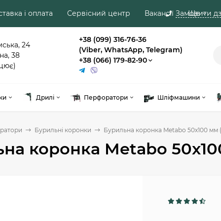
тавка і оплата
Сервісний центр
Вакансії
Замовити дз
Ще
+38 (099) 316-76-36
мська, 24
(Viber, WhatsApp, Telegram)
на, 38
+38 (066) 179-82-90
цює)
ки
Дрилі
Перфоратори
Шліфмашини
ратори
Бурильні коронки
Бурильна коронка Metabo 50x100 мм 
на коронка Metabo 50x10