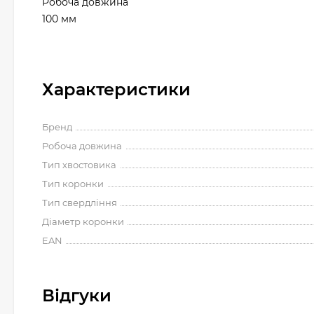
Робоча довжина
100 мм
Характеристики
Бренд
Робоча довжина
Тип хвостовика
Тип коронки
Тип свердління
Діаметр коронки
EAN
Відгуки