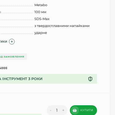
Metabo
а
100 мм
SDS-Max
з твердосплавними напайками
ударне
ТИКИ
ІД ЗАМОВЛЕННЯ
4000
А ІНСТРУМЕНТ 3 РОКИ
-
+
КУПИТИ