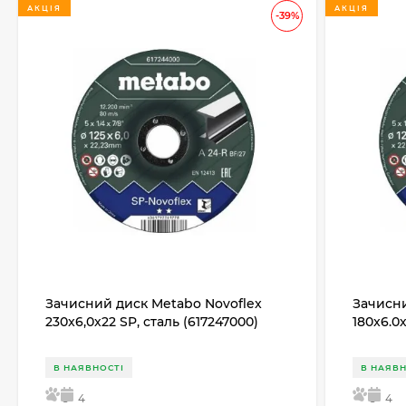
АКЦІЯ
АКЦІЯ
-39%
Зачисний диск Metabo Novoflex
Зачисни
230x6,0х22 SP, сталь (617247000)
180x6.0
В НАЯВНОСТІ
В НАЯВН
5
4
5
4