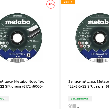
АКЦІЯ
-41%
й диск Metabo Novoflex
Зачисний диск Metabo
х22 SP, сталь (617246000)
125x6.0х22 SP, сталь (
ОСТІ
В НАЯВНОСТІ
5
4