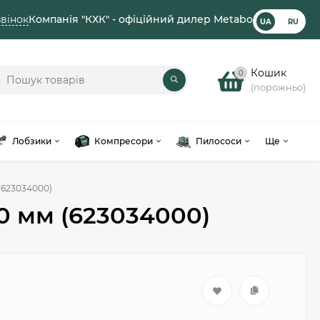
вінок
Компанія "КХК" - офіційний дилер Metabo
UA
RU
Кошик
0
(порожньо)
Лобзики
Компресори
Пилососи
Ще
(623034000)
0 мм (623034000)