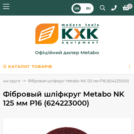
0
UA
RU
Офіційний дилер Metabo
КАТАЛОГ ТОВАРІВ
льні круги
Фібровый шліфкруг Metabo NK 125 мм P16 (624223000)
Фібровый шліфкруг Metabo NK
125 мм P16 (624223000)