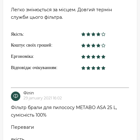
Легко змінюється за місцем. Довгий термін
служби цього фільтра.
Якість:
Коштує своїх грошей:
Ергономіка:
Відповідає очікуванням:
Філіп
Ф
29 january 2021 16:02
Фільтр брали для пилососу METABO ASA 25 L,
сумісність 100%
Переваги
якість