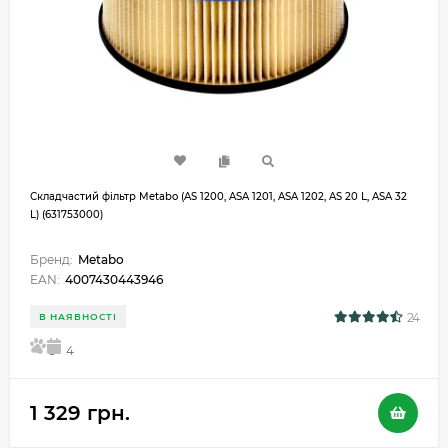
Складчастий фільтр Metabo (AS 1200, ASA 1201, ASA 1202, AS 20 L, ASA 32
L) (631753000)
Бренд:
Metabo
EAN:
4007430443946
24
В НАЯВНОСТІ
5
4
1 329 грн.