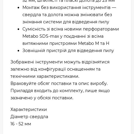
52 мм, шпилясті та пласкі долота до 25 мм
Монтаж без використання інструментів —
свердла та долота можна змінювати без
знімання системи для відведення пилу
Сумісність зі всіма новими перфораторами
Metabo SDS-max у поєднанні зі всіма
витяжними пристроями Metabo M та H
Зовнішній пристрій для відведення пилу
Зображені інструменти можуть відрізнятися
залежно від конфігурації оснащенням та
технічними характеристиками.
Враховуйте обсяг поставки та опис виробу.
Приладдя входить до комплекту, лише якщо
зазначено у обсязі поставки.
Характеристики
Діаметр свердла
16 - 52 мм