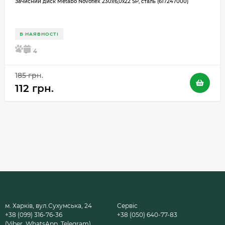
Зачисний диск Metabo Novoflex 230x6,0х22 SP, сталь (617247000)
В НАЯВНОСТІ
5
4
185 грн.
112 грн.
м. Харків, вул.Сухумська, 24
Сервіс
+38 (099) 316-76-36
+38 (050) 640-77-83
(Viber, WhatsApp, Telegram)