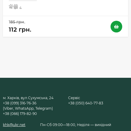
5
4
185 грн.
112 грн.
м. Харків, вул.Сухумська, 24
Сервіс
+38 (099) 316-76-36
+38 (050) 640-77-83
(Viber, WhatsApp, Telegram)
+38 (066) 179-82-90
khk@ukr.net
Пн-Сб 09:00—18:00, Неділя — вихідний