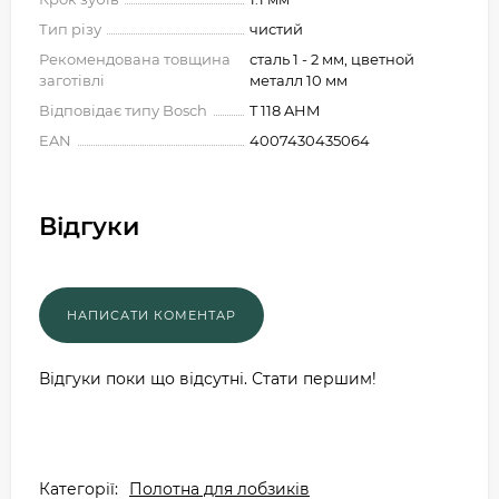
Тип різу
чистий
Рекомендована товщина
сталь 1 - 2 мм, цветной
заготівлі
металл 10 мм
Відповідає типу Bosch
T 118 AHM
EAN
4007430435064
Відгуки
Відгуки поки що відсутні. Стати першим!
Категорії:
Полотна для лобзиків