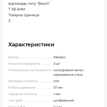
відповідає типу "Bosch"
T 118 AHM
Товарна одиниця
3
Характеристики
Бренд
Metabo
Кількість предметів
3 шт
Оптимальна застосовність
кольоровий метал,
нержавіюча сталь
Матеріал полотна
HM
Робоча довжина
57 мм
Товщина полотна
1 мм
Тип зуба
шліфований
Крок зубів
1.1 мм