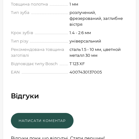
Товщина полотна
1 мм
Тип зуба
розлучений,
фрезерований, заглибне
вістря
Крок зубів
1.4 - 2.6 мм
Тип різу
універсальний
Рекомендована товщина
сталь 1.5 - 10 мм, цветной
заготівлі
металл 30 мм
Відповідає типу Bosch
T 123 XF
EAN
4007430137005
Відгуки
Відгуки поки що відсутні. Стати першим!