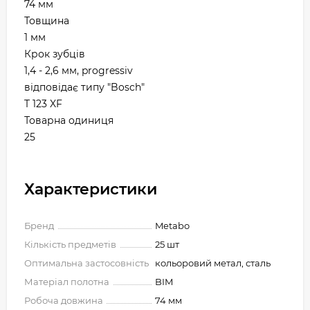
74 мм
Товщина
1 мм
Крок зубців
1,4 - 2,6 мм, progressiv
відповідає типу "Bosch"
T 123 XF
Товарна одиниця
25
Характеристики
Бренд
Metabo
Кількість предметів
25 шт
Оптимальна застосовність
кольоровий метал, сталь
Матеріал полотна
BIM
Робоча довжина
74 мм